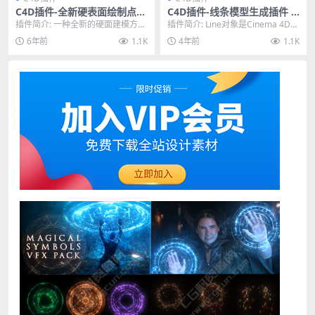
C4D插件-全新硬表面绘制点击
C4D插件-线条模型生成插件 Li
建模插件 Nitro4D NitroBoxT
ne Object V1.5 Win/Mac
插件简介: 一种全新的硬面建模方
插件简介: Line对象是Cinema 4D的
ool v1.07
式，可以随意绘制点击建模，可以
一个简单而有用的插件，带有开放
6年前
1.1K
4年前
1.1K
应用于克隆、镜像、...
的p...