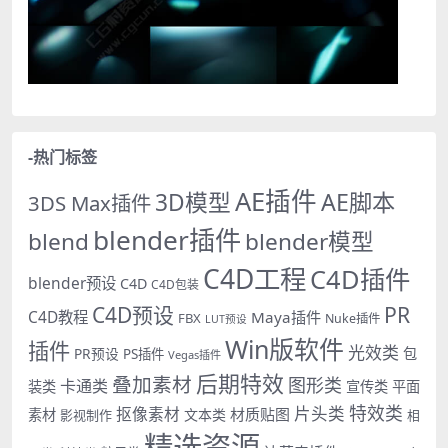
-热门标签
AE插件
AE脚本
3D模型
3DS Max插件
blender插件
blend
blender模型
C4D工程
C4D插件
blender预设
C4D
C4D包装
PR
C4D预设
C4D教程
Maya插件
FBX
Nuke插件
LUT预设
Win版软件
插件
光效类
PR预设
包
PS插件
Vegas插件
后期特效
叠加素材
图形类
卡通类
装类
宣传类
平面
特效类
片头类
抠像素材
材质贴图
素材
文本类
影视制作
相
精选资源