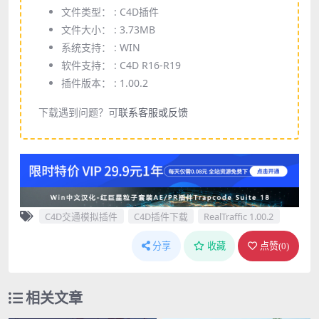
文件类型： :
C4D插件
文件大小： :
3.73MB
系统支持： :
WIN
软件支持： :
C4D R16-R19
插件版本： :
1.00.2
下载遇到问题？可
联系客服或反馈
C4D交通模拟插件
C4D插件下载
RealTraffic 1.00.2
分享
收藏
点赞(
0
)
相关文章