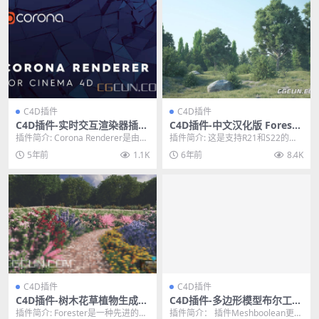
C4D插件
C4D插件
C4D插件-实时交互渲染器插件
C4D插件-中文汉化版 Foreste
Corona Renderer 8+7 for Ci
r 支持R21/S22 植物花草森林
插件简介: Corona Renderer是由pe
插件简介: 这是支持R21和S22的版
nema 4D R14-R25 Win
生成插件
regrinelabs机构出品...
本，如需支持R16-R19的版本免费
5年前
1.1K
6年前
8.4K
下载点...
C4D插件
C4D插件
C4D插件-树木花草植物生成器
C4D插件-多边形模型布尔工具
插件 Forester v1.5.4 Win含
插件 TGS MeshBoolean v1.8
插件简介: Forester是一种先进的3
插件简介： 插件Meshboolean更加