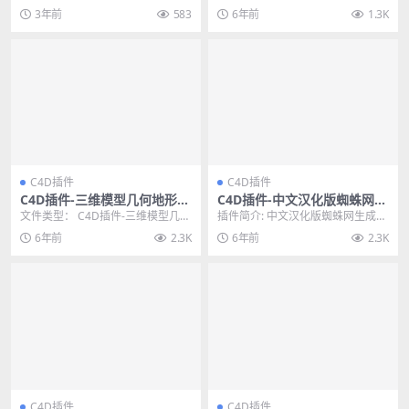
预设包
Win/Mac
D技术，可用于创建自然元素，如
快捷方便的在C4D中做模型之间的
3年前
583
6年前
1.3K
树木、植...
布尔运...
C4D插件
C4D插件
C4D插件-三维模型几何地形图
C4D插件-中文汉化版蜘蛛网生
形切片插件Toporizer 1.0 WI
成插件 AEscripts SpiderWe
文件类型： C4D插件-三维模型几何
插件简介: 中文汉化版蜘蛛网生成插
N/MAC
b 1.22
地形图形切片插件Toporizer 1.0 ...
件 AEscripts SpiderWeb C...
6年前
2.3K
6年前
2.3K
C4D插件
C4D插件