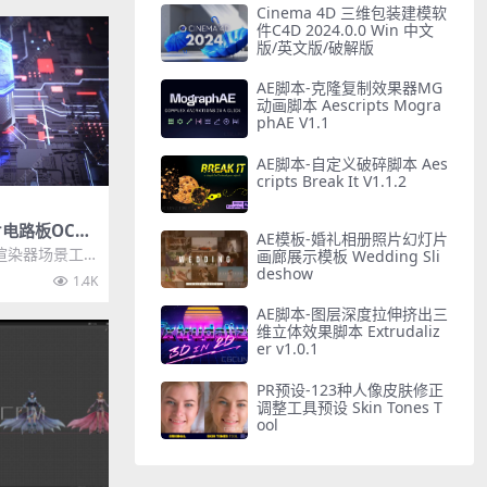
Cinema 4D 三维包装建模软
件C4D 2024.0.0 Win 中文
版/英文版/破解版
AE脚本-克隆复制效果器MG
动画脚本 Aescripts Mogra
phAE V1.1
AE脚本-自定义破碎脚本 Aes
cripts Break It V1.1.2
片电路板OC渲
AE模板-婚礼相册照片幻灯片
CG村网
C渲染器场景工
画廊展示模板 Wedding Sli
能AI电路板M
deshow
1.4K
AE脚本-图层深度拉伸挤出三
维立体效果脚本 Extrudaliz
er v1.0.1
PR预设-123种人像皮肤修正
调整工具预设 Skin Tones T
ool