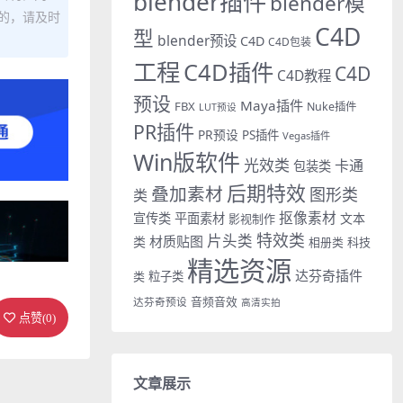
blender插件
blender模
的，请及时
C4D
型
blender预设
C4D
C4D包装
工程
C4D插件
C4D
C4D教程
预设
Maya插件
FBX
Nuke插件
LUT预设
PR插件
PR预设
PS插件
Vegas插件
Win版软件
光效类
卡通
包装类
后期特效
叠加素材
图形类
类
抠像素材
宣传类
平面素材
文本
影视制作
特效类
片头类
材质贴图
类
相册类
科技
精选资源
达芬奇插件
类
粒子类
音频音效
达芬奇预设
高清实拍
点赞(
0
)
文章展示