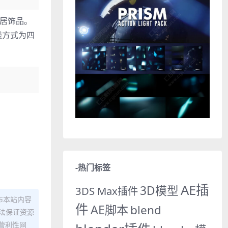
家居饰品。
线方式为四
-热门标签
AE插
3D模型
3DS Max插件
布本站内容
件
AE脚本
blend
法保证资源
营利性网