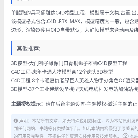
单腿跪的兵马俑雕像C4D模型工程，模型属于文物,古董,出土
该模型格式包含.C4D .FBX .MAX，模型精度为一
边形，渲染器使用C4D自带默认，为静帧模型未含动画及绑定，保
其他推荐:
3D模型-大门狮子雕像门口青铜狮子雄狮C4D模型工程
C4D工程-虎年卡通人物模型含12个虎头3D模型
C4D工程-8个卡通复仇者绿巨人英雄人物手办角色OC渲染
3D模型-37个工业建筑设备模型天线电线杆发电站加油站
主题授权提示：
请在后台主题设置-主题授权-激活主题的
声明：本站所有文章，如无特殊说明或标注，均为本站原创发
到任何网站、书籍等各类媒体平台。如若本站内容侵犯了原著者的
的可用及完整性，不提供任何资源安装使用及技术服务。 ② 本