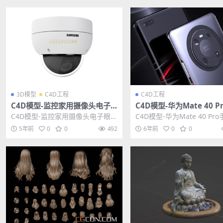
3D模型
C4D工程
C4D工程
C4D模型-监控家用摄像头电子
C4D模型-华为Mate 40 P
眼3D模型 格式支持C4D FBX
机模型OC渲染器工程模型
C4D模型-监控家用摄像头电子眼3
C4D模型-华为Mate 40 Pr
质贴图
D模型 格式支持C4D FBX 其他推
型OC渲染器工程模型 含材
5年前
0
0
492
6年前
0
0
荐: C...
其...