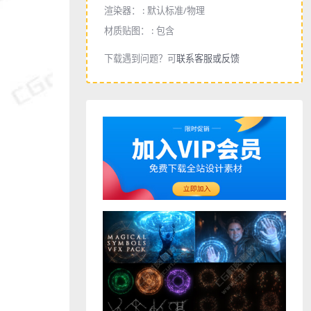
渲染器： :
默认标准/物理
材质贴图： :
包含
下载遇到问题？可
联系客服或反馈