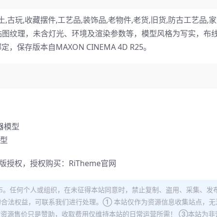
,古玩,收藏摆件,工艺品,装饰品,老物件,老货,旧货,防古工艺品,
般，包含贴图纹理，未含灯光、环境及渲染参数等，模型风格为写实，布
存版本自MAXON CINEMA 4D R25。
器模型
模型
正版授权，授权购买：
RiTheme官网
布。任何个人或组织，在未征得本站同意时，禁止复制、盗用、采集、发
合法权益，可联系我们进行处理。① 本站仅作为资源信息收集站点，无
站资源售价只是赞助，收取费用仅维持本站的日常运营所需！ ③本站为非