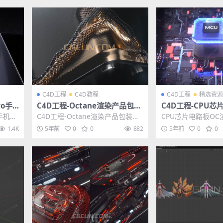
C4D工程
C4D教程
C4D工程
精选资源
ro手
C4D工程-Octane渲染产品包装
C4D工程-CPU芯
 含材
片头动画工程文件含教程
染器场景工程文件
o手机模
C4D工程-Octane渲染产品包装片
CPU芯片电路板O
质贴图
头动画工程文件含教程 其他推荐:
程文件，科技芯片智
1.4K
5年前
0
0
882
5年前
0
0
c4d工...
CU模块。该工程...