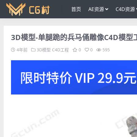
首页
AE资源
C4D资源
3D模型-单腿跪的兵马俑雕像C4D模型
4年前
3D模型
C4D工程
0
0
595