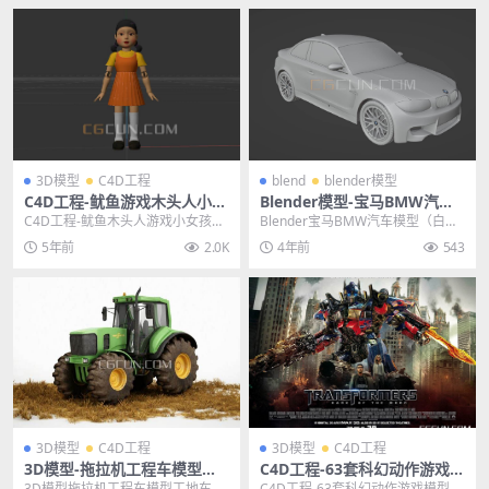
3D模型
C4D工程
blend
blender模型
C4D工程-鱿鱼游戏木头人小女
Blender模型-宝马BMW汽车
孩模型3D模型 格式支持FBX C
模型（白模）格式支持blend
C4D工程-鱿鱼木头人游戏小女孩模
Blender宝马BMW汽车模型（白
4D
型3D模型 格式支持FBX C4D 其他
模）格式支持blend 其他推荐: ble
5年前
2.0K
4年前
543
推荐:...
n...
3D模型
C4D工程
3D模型
C4D工程
3D模型-拖拉机工程车模型工
C4D工程-63套科幻动作游戏模
地车农用车C4D工程模型FBX
型《变形金刚：赛博坦之战》
3D模型拖拉机工程车模型工地车农
C4D工程-63套科幻动作游戏模型