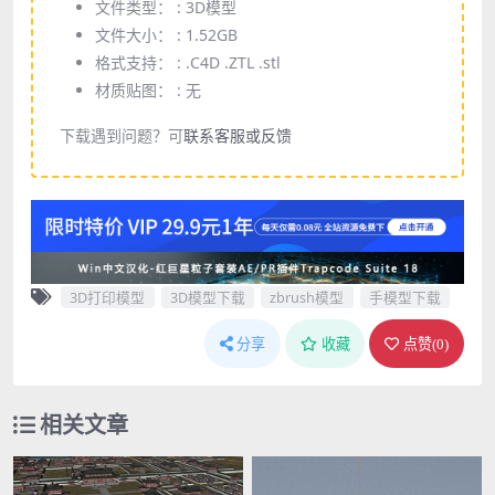
文件类型： :
3D模型
文件大小： :
1.52GB
格式支持： :
.C4D .ZTL .stl
材质贴图： :
无
下载遇到问题？可
联系客服或反馈
3D打印模型
3D模型下载
zbrush模型
手模型下载
分享
收藏
点赞(
0
)
相关文章