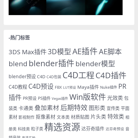
-热门标签
AE插件
AE脚本
3D模型
3DS Max插件
blender插件
blend
blender模型
C4D工程
C4D插件
blender预设
C4D
C4D包装
PR
C4D预设
C4D教程
Maya插件
FBX
Nuke插件
LUT预设
Win版软件
插件
光效类
PR预设
包
PS插件
Vegas插件
后期特效
叠加素材
图形类
卡通类
装类
宣传类
平面
特效类
片头类
抠像素材
材质贴图
素材
文本类
影视制作
相
精选资源
达芬奇插件
册类
科技类
粒子类
音
达芬奇预设
频音效
高清实拍