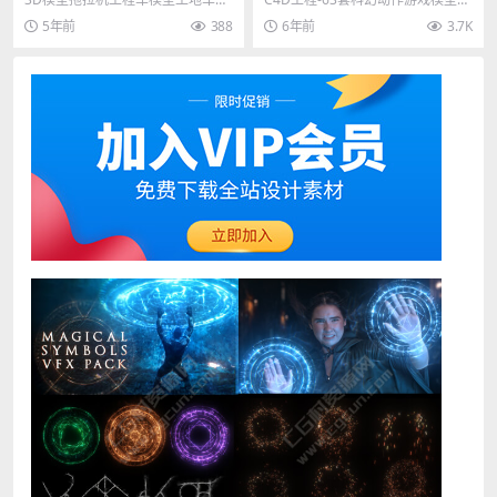
大黄蜂擎天柱模型部分含绑定
用车C4D工程模型FBX 其他推荐：
《变形金刚：赛博坦之战》大黄蜂
5年前
388
6年前
3.7K
动画
3D模型-...
擎天柱威震天模型...