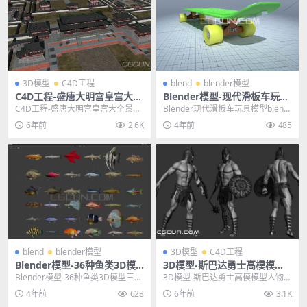
3D模型
C4D工程
blend
blender模型
C4D工程-盛唐大明宫皇宫大全
Blender模型-现代滑板车玩具
景场景简模模型C4D MAX 含
模型blend
C4D工程-盛唐大明宫皇宫大全景场
Blender现代滑板车玩具模型blend
材质贴图
景简模模型C4D MAX 含材质贴图
其他推荐: Blender模型-科幻...
6年前
2.6K
4年前
485
其他推荐...
blend
blender模型
3D模型
C4D工程
Blender模型-36种鱼类3D模
3D模型-斯巴达勇士高模模型
型三维游戏模型素材
人物影视角色模型C4D/OBJ/F
Blender模型-36种鱼类3D模型三维
3D模型-斯巴达勇士高模模型人物影
BX/3DS
游戏模型素材 其他推荐: Blende...
视角色模型 其他推荐: 3D模型-21款
4年前
628
6年前
3.1K
老爷车...