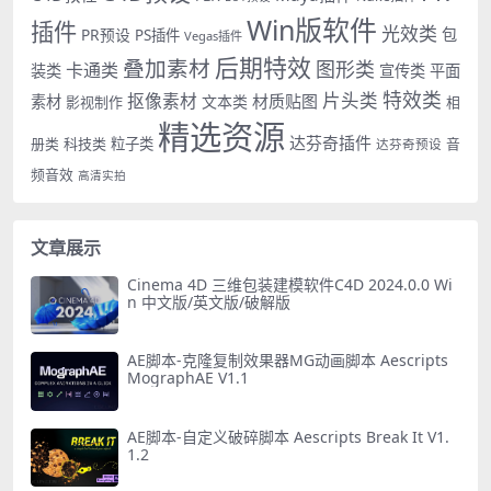
Win版软件
插件
光效类
PR预设
包
PS插件
Vegas插件
后期特效
叠加素材
图形类
卡通类
装类
宣传类
平面
特效类
片头类
抠像素材
材质贴图
素材
文本类
影视制作
相
精选资源
达芬奇插件
册类
科技类
粒子类
音
达芬奇预设
频音效
高清实拍
文章展示
Cinema 4D 三维包装建模软件C4D 2024.0.0 Wi
n 中文版/英文版/破解版
AE脚本-克隆复制效果器MG动画脚本 Aescripts
MographAE V1.1
AE脚本-自定义破碎脚本 Aescripts Break It V1.
1.2