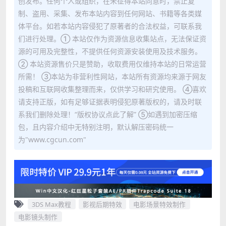
创发布。任何个人或组织，在未征得本站同意时，禁止复
制、盗用、采集、发布本站内容到任何网站、书籍等各类媒
体平台。如若本站内容侵犯了原著者的合法权益，可联系我
们进行处理。① 本站仅作为资源信息收集站点，无法保证资
源的可用及完整性，不提供任何资源安装使用及技术服务。
② 本站资源售价只是赞助，收取费用仅维持本站的日常运营
所需！ ③本站为非营利性网站，本站所有资源均来源于网友
投稿和互联网收集整理而来，仅供学习和研究使用。 ④喜欢
请支持正版，如有足够证据表明侵犯原著版权的，请及时联
系我们删除处理！“版权协议点此了解” ⑤如遇到加密压缩
包，且内容介绍中无特别注明，默认解压密码统一
为"www.cgcun.com"
3DS Max教程
影视后期特效
电影场景特效制作
电影镜头制作