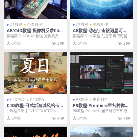
AE教程
C4D教程
AE教程
影视制作
AE/C4D教程-摄像机反求C4D
AE教程-动态宇宙银河星河粒
实景合成高级实用特效制作教
子效果AE制作教程
教程简介 AE/C4D教程-摄像机反求
教程简介 AE教程-动态宇宙银河星
程
C4D实景合成高级实用特效制作教
河粒子效果AE制作教程 本期我们将
6年前
3.0K
6年前
2.9K
程 这一期...
学习如何使用...
C4D包装
C4D教程
PR教程
影视制作
C4D教程-日式新海诚风格卡通
PR教程-Premiere里各种你不
动漫场景制作《夏日》三渲二
知道的实用小技巧秘传技
| 课程介绍 | INTRODUCTION | 此
PR教程-Premiere里各种你不知道
【全流程】
次课程主要以C4D的卡通材质为...
的实用小技巧秘传技 视频源自：bili
6年前
4.4K
6年前
1.9K
b...