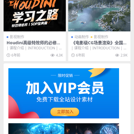
影视制作
动画制作
影视制作
Houdini高级特效师的必修课
《电影级CG场景渲染》全国首
《Houdini学习之路》零基础
部Clarisse中文教学系统教学-
| 课程介绍 | INTRODUCTION | 你
| 课程介绍 | INTRODUCTION | Cl
入门中文教程【正版授权】
秦尧 正版授权
是否也想成为一名专业的Houd...
arisse IFX 是一款...
6年前
4.3K
6年前
2.9K