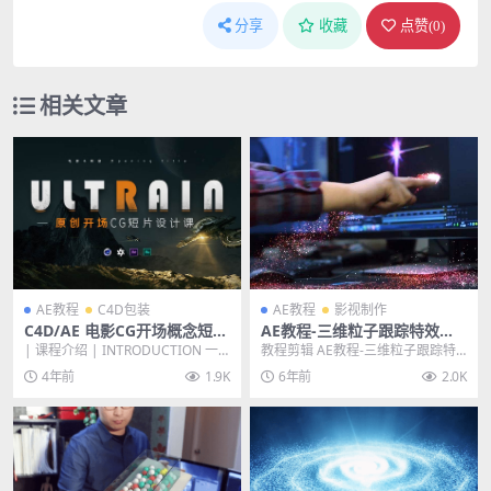
分享
收藏
点赞(
0
)
相关文章
AE教程
C4D包装
AE教程
影视制作
C4D/AE 电影CG开场概念短片
AE教程-三维粒子跟踪特效高
《Ultrain-超脑》短片创作教
级实用技法教程
| 课程介绍 | INTRODUCTION 一
教程剪辑 AE教程-三维粒子跟踪特
程课
颗裸露的大脑，驾驶着超文明飞船
效高级实用技法教程 这一期我们来
4年前
1.9K
6年前
2.0K
逃离...
讲解一下ae的...