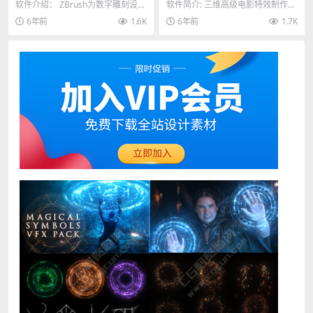
20.1 Win英文/中文破解版 免
deFX Houdini FX 18.0.287
软件介绍： ZBrush为数字雕刻设定
软件简介: 三维高级电影特效制作软
费下载
Win破解版
了行业标准。 它的功能使您可以使
件 SideFX Houdini FX 18....
6年前
1.6K
6年前
1.7K
用可自定义...