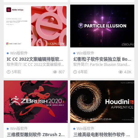
Win版软件
Win版软件
IC CC 2022文案编辑排版软件
幻影粒子软件安装独立版 Bori
Adobe InCopy 2022 (17.0.0.
s Particle Illusion 2020.5 St
软件简介: IC CC 2022文案编辑排版
软件简介: Particle Illusion Standal
096)
andalone 13.5.1
软件 Adobe InCopy 20...
one是一款Bor...
5年前
807
6年前
4.0K
Win版软件
Win版软件
三维模型雕刻软件 ZBrush 20
三维高级电影特效制作软件 Si