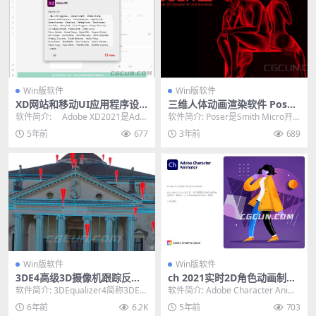
Win版软件
Win版软件
XD网站和移动UI应用程序设
三维人体动画渲染软件 Poser
计 Adobe XD V34 Win中英文
Pro V13.0.287 Win绿色版
软件简介: Adobe XD2021是Ado
软件简介: Poser是Smith Micro开
破解版
be公司发布的一站式UX/UI设计...
发的人体三维动画制作软件，被誉
5年前
677
3年前
689
为...
Win版软件
Win版软件
3DE4高级3D摄像机跟踪反求
ch 2021实时2D角色动画制作
软件 3DEqualizer 4 R5b3 WI
软件 Character Animator 2
软件简介: 3DEqualizer4简称3DE
软件简介: Adobe Character Anima
N破解版
021 Win中英文破解版
4，新版本在3D计算内核设计构成
tor是adobe公司推出...
6年前
6.2K
5年前
703
方...