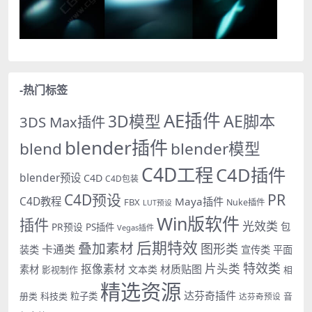
-热门标签
AE插件
AE脚本
3D模型
3DS Max插件
blender插件
blend
blender模型
C4D工程
C4D插件
blender预设
C4D
C4D包装
PR
C4D预设
C4D教程
Maya插件
FBX
Nuke插件
LUT预设
Win版软件
插件
光效类
PR预设
包
PS插件
Vegas插件
后期特效
叠加素材
图形类
卡通类
装类
宣传类
平面
特效类
片头类
抠像素材
材质贴图
素材
文本类
影视制作
相
精选资源
达芬奇插件
册类
科技类
粒子类
音
达芬奇预设