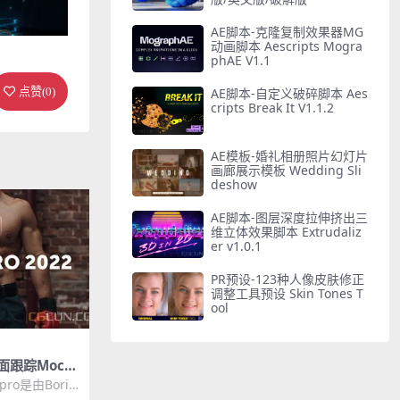
AE脚本-克隆复制效果器MG
动画脚本 Aescripts Mogra
phAE V1.1
点赞(
0
)
AE脚本-自定义破碎脚本 Aes
cripts Break It V1.1.2
AE模板-婚礼相册照片幻灯片
画廊展示模板 Wedding Sli
deshow
AE脚本-图层深度拉伸挤出三
维立体效果脚本 Extrudaliz
er v1.0.1
PR预设-123种人像皮肤修正
调整工具预设 Skin Tones T
ool
跟踪Moch
ro 2022 v
ro是由Boris
能强大的视觉效