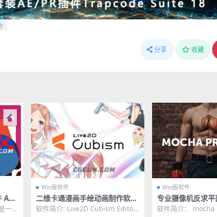
件
分享
收藏
Win版软件
Win版软件
 Ado
二维卡通漫画手绘动画制作软件
专业摄像机反求平面
n中英文
Live2D Cubism Pro v3.2.0 W
a独立软件 Mocha P
gn是一款
软件简介: Live2D Cubism Editor
软件简介： mocha p
in破解版
9.0.0 Win
上与离
是一款非常好用且功能强大的专...
公司推出的一款功