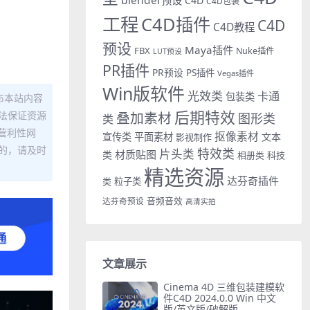
C4D
C4D包装
工程
C4D插件
C4D
C4D教程
预设
Maya插件
FBX
Nuke插件
LUT预设
PR插件
PR预设
PS插件
Vegas插件
Win版软件
光效类
卡通
包装类
布本站内容
后期特效
叠加素材
法保证资源
图形类
类
营利性网
抠像素材
宣传类
平面素材
文本
影视制作
的，请及时
特效类
片头类
材质贴图
类
相册类
科技
精选资源
达芬奇插件
类
粒子类
音频音效
达芬奇预设
高清实拍
文章展示
Cinema 4D 三维包装建模软
件C4D 2024.0.0 Win 中文
版/英文版/破解版