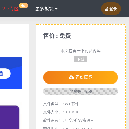
Hot
VIP专区
更多板块
登录
售价 : 免费
本文包含一下付费内容
下载
百度网盘
密码 : fsb5
文件类型： :
Win软件
文件大小： :
3.13GB
软件语言： :
中文/英文/多语言
软件版本： :
2023 24.0.0.59