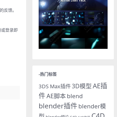
中的反馈。
册或登录即
-热门标签
AE插
3D模型
3DS Max插件
件
AE脚本
blend
blender插件
blender模
C4D
型
blender预设