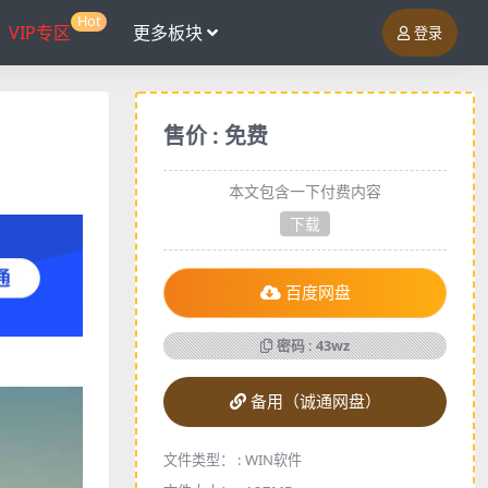
Hot
VIP专区
更多板块
登录
售价 : 免费
本文包含一下付费内容
下载
百度网盘
密码 : 43wz
备用（诚通网盘）
文件类型： :
WIN软件