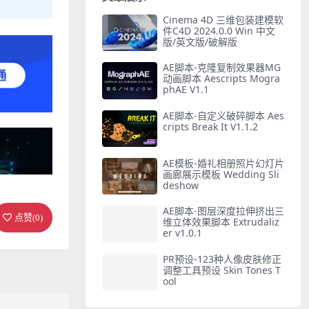
Cinema 4D 三维包装建模软
件C4D 2024.0.0 Win 中文
版/英文版/破解版
AE脚本-克隆复制效果器MG
动画脚本 Aescripts Mogra
phAE V1.1
AE脚本-自定义破碎脚本 Aes
cripts Break It V1.1.2
AE模板-婚礼相册照片幻灯片
画廊展示模板 Wedding Sli
deshow
AE脚本-图层深度拉伸挤出三
点赞(
0
)
维立体效果脚本 Extrudaliz
er v1.0.1
PR预设-123种人像皮肤修正
调整工具预设 Skin Tones T
ool