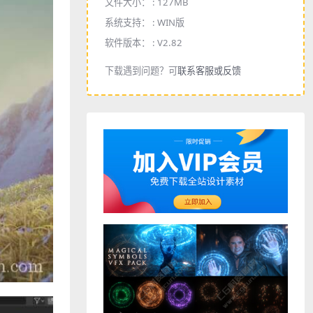
文件大小： :
127MB
系统支持： :
WIN版
软件版本： :
V2.82
下载遇到问题？可
联系客服或反馈