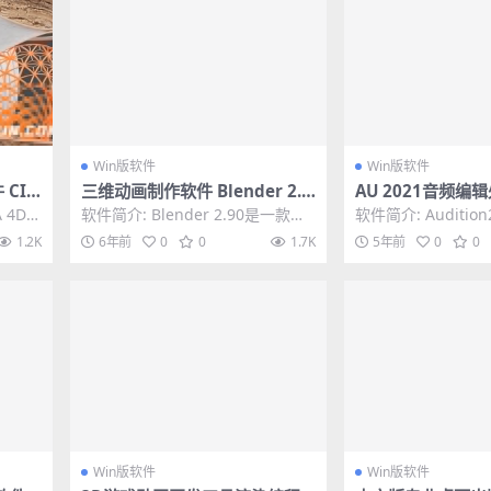
Win版软件
Win版软件
 CIN
三维动画制作软件 Blender 2.9
AU 2021音频编辑
 Mult
0 中文版Win/Mac/Linux 开源
be Audition 2
4D S
软件简介: Blender 2.90是一款免
软件简介: Auditio
免费使用
破解版
费开源的3D创作软件。它支持整个
一款功能强大的电
1.2K
6年前
0
0
1.7K
5年前
0
0
3D...
件。该软...
Win版软件
Win版软件