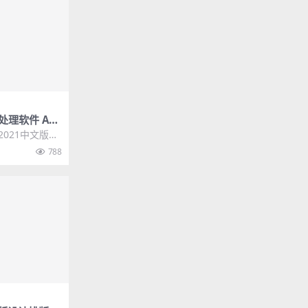
处理软件 Ado
021 Win中英文
n2021中文版是
脑音频编辑软
788