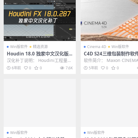
Win版软件
精选资源
Cinema 4D
Win版软件
Houdin 18.0 独家中文汉化版
C4D S24三维包装制作软件
补丁 SideFX Houdini FX 18.0.
EMA 4D Studio S24.035
汉化补丁说明： Houdini工程量汉
软件简介： Maxon CINEMA 
287 三维电影特效制作软件
i Win中文版/英文版
化相当巨大的，所以汉化只汉化了
tudio S24.035包含的功...
6年前
0
0
7.6K
5年前
0
0
部分内部的，...
Win版软件
Win版软件