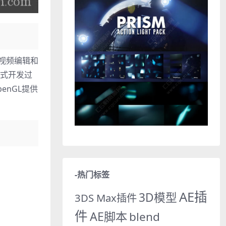
至视频编辑和
应式开发过
enGL提供
-热门标签
AE插
3D模型
3DS Max插件
件
AE脚本
blend