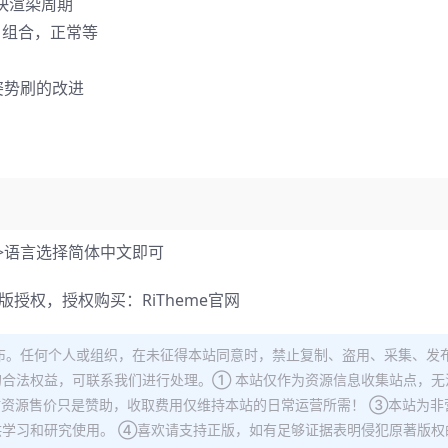
可加快渲染周期
，组合，正常等
姿势刷的改进
翻译>语言选择简体中文即可​
正版授权，授权购买：
RiTheme官网
布。任何个人或组织，在未征得本站同意时，禁止复制、盗用、采集、发
合法权益，可联系我们进行处理。① 本站仅作为资源信息收集站点，无
站资源售价只是赞助，收取费用仅维持本站的日常运营所需！ ③本站为非
学习和研究使用。 ④喜欢请支持正版，如有足够证据表明侵犯原著版权