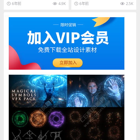
Red Giant PluralEyes 4.1.1
件 AI Face Detection v1.1.0
多机位音频自动同步轨道对齐插件R
emiere Pro的面部检测...
6年前
4.9K
6年前
2.5K
WIN/MAC
Win破解版
e...