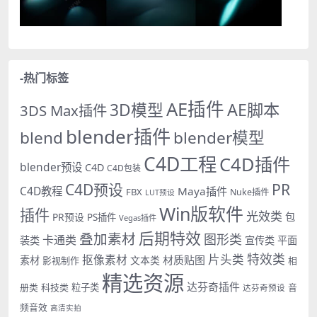
-热门标签
AE插件
AE脚本
3D模型
3DS Max插件
blender插件
blend
blender模型
C4D工程
C4D插件
blender预设
C4D
C4D包装
PR
C4D预设
C4D教程
Maya插件
FBX
Nuke插件
LUT预设
Win版软件
插件
光效类
PR预设
包
PS插件
Vegas插件
后期特效
叠加素材
图形类
卡通类
装类
宣传类
平面
特效类
片头类
抠像素材
材质贴图
素材
文本类
影视制作
相
精选资源
达芬奇插件
册类
科技类
粒子类
音
达芬奇预设
频音效
高清实拍