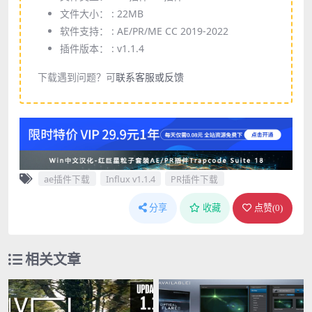
文件大小： :
22MB
软件支持： :
AE/PR/ME CC 2019-2022
插件版本： :
v1.1.4
下载遇到问题？可
联系客服或反馈
ae插件下载
Influx v1.1.4
PR插件下载
分享
收藏
点赞(
0
)
相关文章