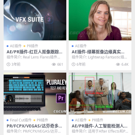
AE插件
PR插件
AE插件
AE/PR插件-红巨人抠像跟踪视
AE插件-绿幕抠像边缘真实光
觉特效套装插件VFX Suite v2
照处理效果插件 Light Wrap
插件简介: Real Lens Flares插件现
插件简介: Lightwrap Fantastic插件
023.3.0 Win
Fantastic v1.0 WIN中文汉化
已更新至VFX 2023.3....
可以让AE方便的控制抠像边...
3年前
661
6年前
6.4K
版
Final Cut插件
PR插件
AE插件
PR插件
PR/FCPX/VEGAS/达芬奇多机
AE/PR插件-人工智能检测人脸
位音频自动同步轨道对齐插件
自动识别跟踪打马赛克模糊插
插件简介: PR/FCPX/VEGAS/达芬奇
插件简介: 适用于After Effects和Pr