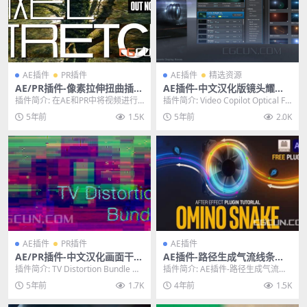
AE插件
PR插件
AE插件
精选资源
AE/PR插件-像素拉伸扭曲插件
AE插件-中文汉化版镜头耀斑
Aescripts Pixel Stretch v1.
光晕特效插件Optical Flares
插件简介: 在AE和PR中将视频进行
插件简介: Video Copilot Optical Fla
1.0 Win/Mac
v1.3.7 WIN
像素风格拉伸扭曲特效，扭曲效果
res for A...
5年前
1.5K
5年前
2.0K
更加有激活，也...
AE插件
PR插件
AE插件
AE/PR插件-中文汉化画面干扰
AE插件-路径生成气流线条动
损坏故障RGB色彩分离插件 T
画插件 Omino Snake V2.1.4
插件简介: TV Distortion Bundle 包
插件简介: AE插件-路径生成气流线
V Distortion Bundle V2.7.0
1 Win/Mac
含五个故障失真插件，支持...
条动画插件 Omino Snake V2.1...
5年前
1.7K
4年前
1.5K
Win