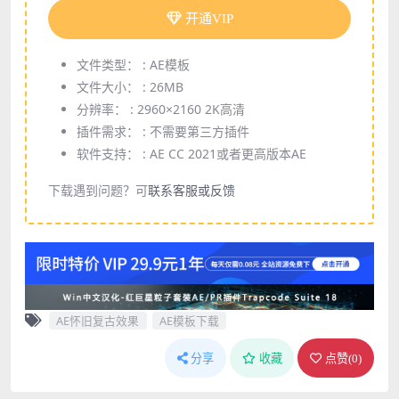
开通VIP
文件类型： :
AE模板
文件大小： :
26MB
分辨率： :
2960×2160 2K高清
插件需求： :
不需要第三方插件
软件支持： :
AE CC 2021或者更高版本AE
下载遇到问题？可
联系客服或反馈
AE怀旧复古效果
AE模板下载
分享
收藏
点赞(
0
)