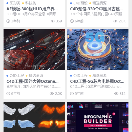
图形类
科技类
C4D预设
精选资源
AE模板-300组HUD用户界面
C4D预设-330个中国风古建筑
全息UI图形元素动画AE模板
门窗C4D预设模型
300组HUD用户界面全息UI图形元
330个中国风古建筑门窗C4D预设
素动画AE模板 其他推荐: AE模板-动
模型，这是330个中国风窗户模型
3年前
369
6年前
2.0K
态卡...
预设中国风格窗...
C4D工程
精选资源
C4D工程
精选资源
C4D工程-国外大神Octane科
C4D工程-5G芯片电路图Octa
幻包装工程文件分享
ne背景图工程含动画
素材简介: 国外大佬的付费C4D工程
C4D工程-5G芯片电路图Octane背
文件，国内几乎找不到的工程文
景图工程含动画 其他推荐: C4D工
6年前
2.0K
5年前
812
件，也是价值25...
程-...