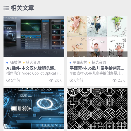
相关文章
AE插件
精选资源
平面素材
精选资源
AE插件-中文汉化版镜头耀斑
平面素材-35款儿童手绘创意
光晕特效插件Optical Flares
婴儿照片素材插画设计影楼PS
插件简介: Video Copilot Optical Fla
平面素材-35款儿童手绘创意婴儿照
v1.3.7 WIN
D素材
res for A...
片素材插画设计影楼PSD素材 其他
5年前
2.0K
6年前
2.8K
推荐: 平面...