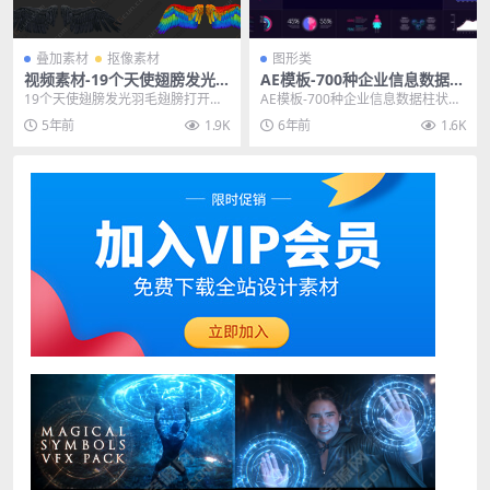
叠加素材
抠像素材
图形类
视频素材-19个天使翅膀发光
AE模板-700种企业信息数据柱
羽毛翅膀打开挥动4K特效合成
状图商务报表进度条动画模板
19个天使翅膀发光羽毛翅膀打开挥
AE模板-700种企业信息数据柱状图
素材
动4K特效合成视频素材,文件mov格
商务报表进度条动画模板，Infogra
5年前
1.9K
6年前
1.6K
式，含透明通...
phi...