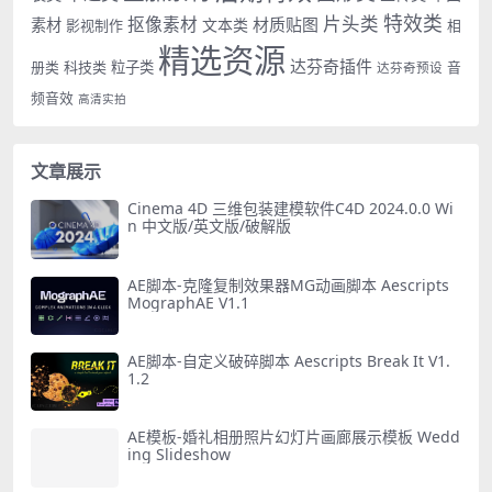
特效类
片头类
抠像素材
材质贴图
素材
文本类
影视制作
相
精选资源
达芬奇插件
册类
科技类
粒子类
音
达芬奇预设
频音效
高清实拍
文章展示
Cinema 4D 三维包装建模软件C4D 2024.0.0 Wi
n 中文版/英文版/破解版
AE脚本-克隆复制效果器MG动画脚本 Aescripts
MographAE V1.1
AE脚本-自定义破碎脚本 Aescripts Break It V1.
1.2
AE模板-婚礼相册照片幻灯片画廊展示模板 Wedd
ing Slideshow