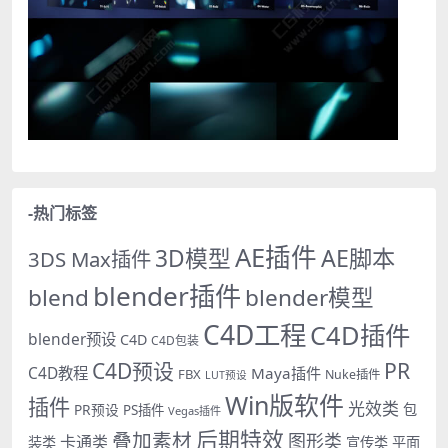
-热门标签
AE插件
AE脚本
3D模型
3DS Max插件
blender插件
blend
blender模型
C4D工程
C4D插件
blender预设
C4D
C4D包装
PR
C4D预设
C4D教程
Maya插件
FBX
Nuke插件
LUT预设
Win版软件
插件
光效类
PR预设
包
PS插件
Vegas插件
后期特效
叠加素材
图形类
卡通类
装类
宣传类
平面