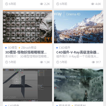
素材
ma 4D R19-R21
果，适用不同视频场景，烘托画面
可以完成模型展UV的过程，FD UVT
6年前
2.2K
6年前
4.6K
气氛，效果独特。使...
oolki...
3D模型
ZBrush预设
C4D插件
3D模型-怪物妖怪眼睛眼球模
C4D插件-V-Ray高级渲染器插
型ZBrush笔刷预设
件 V-Ray Advanced 5.10.24
素材简介： 3D模型怪物妖怪眼睛眼
插件简介: V-Ray是一个功能强大的
Win
球模型ZBrush笔刷预设，包含28款
渲染工具软件，这款软件不仅可以
5年前
1.3K
5年前
917
生物怪物...
将用户设计的...
C4D插件
精选资源
视频素材