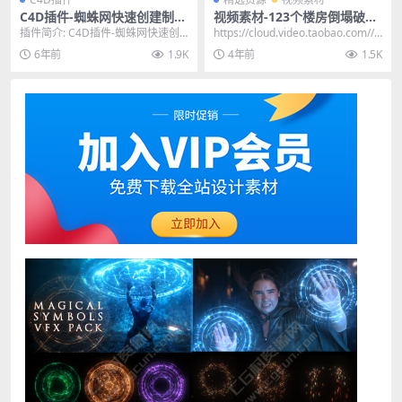
C4D插件-蜘蛛网快速创建制作
视频素材-123个楼房倒塌破坏
插件 SpiderWeb V1.22 含使
建筑地面墙汽车破碎4K视频特
插件简介: C4D插件-蜘蛛网快速创
https://cloud.video.taobao.com//p
用教程
效合成素材
建制作插件 SpiderWeb V1.22 ...
lay/u/8...
6年前
1.9K
4年前
1.5K