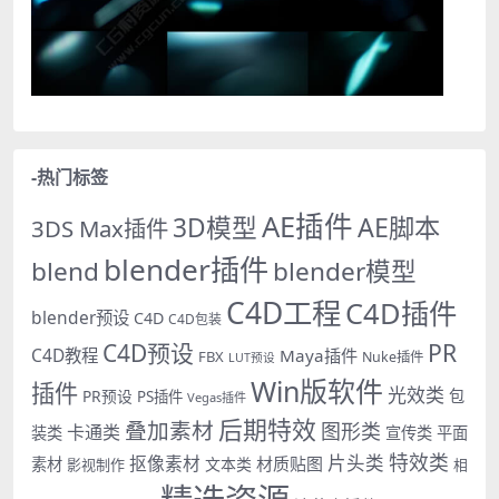
-热门标签
AE插件
AE脚本
3D模型
3DS Max插件
blender插件
blend
blender模型
C4D工程
C4D插件
blender预设
C4D
C4D包装
PR
C4D预设
C4D教程
Maya插件
FBX
Nuke插件
LUT预设
Win版软件
插件
光效类
PR预设
包
PS插件
Vegas插件
后期特效
叠加素材
图形类
卡通类
装类
宣传类
平面
特效类
片头类
抠像素材
材质贴图
素材
文本类
影视制作
相