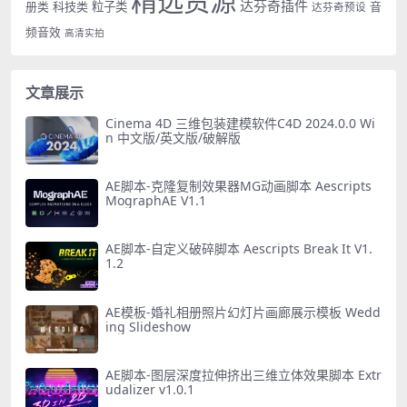
精选资源
达芬奇插件
册类
科技类
粒子类
音
达芬奇预设
频音效
高清实拍
文章展示
Cinema 4D 三维包装建模软件C4D 2024.0.0 Wi
n 中文版/英文版/破解版
AE脚本-克隆复制效果器MG动画脚本 Aescripts
MographAE V1.1
AE脚本-自定义破碎脚本 Aescripts Break It V1.
1.2
AE模板-婚礼相册照片幻灯片画廊展示模板 Wedd
ing Slideshow
AE脚本-图层深度拉伸挤出三维立体效果脚本 Extr
udalizer v1.0.1