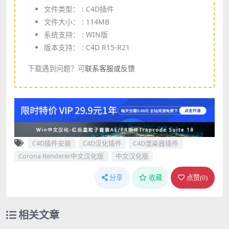
文件类型： :
C4D插件
文件大小： :
114MB
系统支持： :
WIN版
版本支持： :
C4D R15-R21
下载遇到问题？可
联系客服或反馈
C4D插件安装
C4D汉化插件
C4D渲染器插件
Corona Renderer中文汉化版
中文汉化版
分享
收藏
点赞(
0
)
相关文章