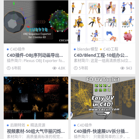
C4D插件
blender模型
C4D工程
C4D插件-OBJ序列动画导出插
C4D/Blend工程-10组办公室
件 OBJ Sequence Exporter
卡通人物互动IP角色购物上班
插件简介: Plexus OBJ Exporter for
素材简介: 这是一组高清质感3d立体
2 Win/Mac
设计灵感3D立体模型
Cinema 4D是...
人物购物办公互动c4d造型KV海报
6年前
4.8K
5年前
943
设计素材源...
后期特效
精选资源
C4D插件
视频素材-50组大气华丽闪烁
C4D插件-快速展UV拆分插件
粒子飞舞叠加合成4K视频特效
FD UVToolkit 1.0 For Cine
素材简介： 高质量高标准的视觉效
插件简介： 只需要简单的三步，就