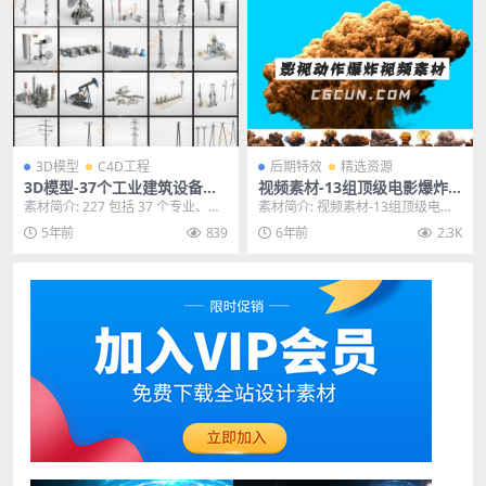
3D模型
C4D工程
后期特效
精选资源
3D模型-37个工业建筑设备模
视频素材-13组顶级电影爆炸
型天线电线杆发电站加油站模
引燃蘑菇云特效动画素材 含透
素材简介: 227 包括 37 个专业、高
素材简介: 视频素材-13组顶级电影
型
明通道
质量的建筑可视化 3d 模型。该系列
爆炸引燃蘑菇云特效动画素材 含透
5年前
839
6年前
2.3K
配...
明通道，此视...