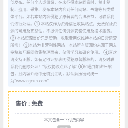
创发布。任何个人或组织，在未征得本站同意时，禁止复
制、盗用、采集、发布本站内容到任何网站、书籍等各类媒
体平台。如若本站内容侵犯了原著者的合法权益，可联系我
们进行处理。① 本站仅作为资源信息收集站点，无法保证资
源的可用及完整性，不提供任何资源安装使用及技术服务。
② 本站资源售价只是赞助，收取费用仅维持本站的日常运营
所需！ ③本站为非营利性网站，本站所有资源均来源于网友
投稿和互联网收集整理而来，仅供学习和研究使用。 ④喜欢
请支持正版，如有足够证据表明侵犯原著版权的，请及时联
系我们删除处理！“版权协议点此了解” ⑤如遇到加密压缩
包，且内容介绍中无特别注明，默认解压密码统一
为"www.cgcun.com"
售价 : 免费
本文包含一下付费内容