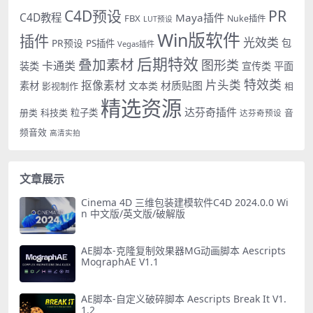
PR
C4D预设
C4D教程
Maya插件
FBX
Nuke插件
LUT预设
Win版软件
插件
光效类
PR预设
包
PS插件
Vegas插件
后期特效
叠加素材
图形类
卡通类
装类
宣传类
平面
特效类
片头类
抠像素材
材质贴图
素材
文本类
影视制作
相
精选资源
达芬奇插件
册类
科技类
粒子类
音
达芬奇预设
频音效
高清实拍
文章展示
Cinema 4D 三维包装建模软件C4D 2024.0.0 Wi
n 中文版/英文版/破解版
AE脚本-克隆复制效果器MG动画脚本 Aescripts
MographAE V1.1
AE脚本-自定义破碎脚本 Aescripts Break It V1.
1.2