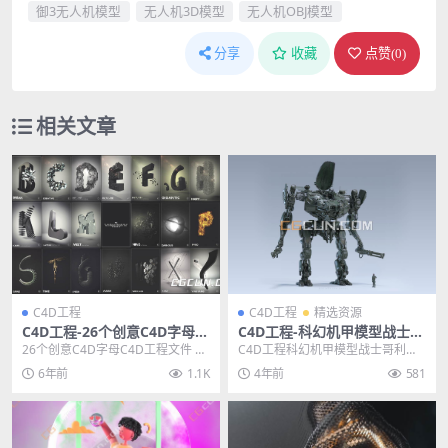
御3无人机模型
无人机3D模型
无人机OBJ模型
分享
收藏
点赞(
0
)
相关文章
C4D工程
C4D工程
精选资源
C4D工程-26个创意C4D字母工
C4D工程-科幻机甲模型战士哥
程文件 Creative letter[静帧
利亚C4D模型工程CG村网
26个创意C4D字母C4D工程文件 Cr
C4D工程科幻机甲模型战士哥利亚C
工程]
eative letter[静帧工程] ...
4D模型工程CG村网 其他推荐: 3D
6年前
1.1K
4年前
581
模型-老...