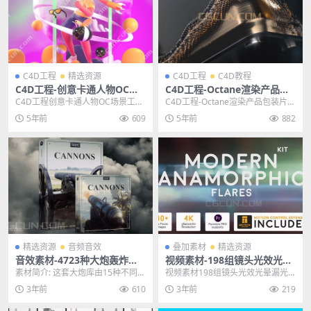
C4D工程
精选资源
C4D工程
C4D教程
C4D工程-创意卡通人物OC场
C4D工程-Octane渲染产品包
景工程模型CG村网
装片头动画工程文件含教程
C4D工程创意卡通人物OC场景工程
C4D工程-Octane渲染产品包装片头
模型 其他推荐: C4D工程-投币机马
动画工程文件含教程 其他推荐: c4d
5年前
609
5年前
882
里奥资助...
工...
精选资源
音频音效
叠加素材
精选资源
音效素材-4723种大炮轰炸炮
视频素材-198组镜头光效光晕
击发射攻击摧毁爆炸无损音效
漏光科幻光效叠加4K视频素材
素材简介: 这套大炮库由15种不同类
视频素材198组镜头光效光晕漏光
素材
型的大炮组成，是市场上最全面
科幻光效叠加4K视频素材 标签：模
3年前
610
3年前
219
的。其包括26个...
糊， 散景，胶...