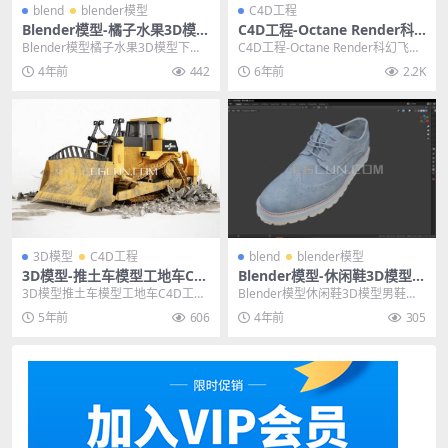
blend
blender模型
C4D工程
Blender模型-橘子水果3D模型
C4D工程-Octane Render科
下载 文件格式blend
幻飞船模型工程OC渲染器模型
Blender模型橘子水果3D模型下载
C4D工程-Octane Render科幻飞船
含贴图材质
文件格式blend 其他推荐: Blen...
模型工程OC渲染器模型 含贴图含
4年前
442
6年前
2.2K
材...
3D模型
C4D工程
blend
blender模型
3D模型-推土车模型工地车C4
Blender模型-休闲鞋3D模型男
D工程模型FBX模型CG村网
鞋三维模型（白模）
3D模型推土车模型工地车C4D工程
Blender模型休闲鞋3D模型男鞋三
模型FBX模型 其他推荐: C4D工程-C
维模型（白模） 其他推荐: Blende
5年前
606
4年前
305
PU...
r...