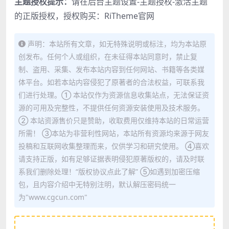
主题授权提示：
请在后台主题设置-主题授权-激活主题
的正版授权，授权购买：
RiTheme官网
声明：本站所有文章，如无特殊说明或标注，均为本站原
创发布。任何个人或组织，在未征得本站同意时，禁止复
制、盗用、采集、发布本站内容到任何网站、书籍等各类媒
体平台。如若本站内容侵犯了原著者的合法权益，可联系我
们进行处理。① 本站仅作为资源信息收集站点，无法保证资
源的可用及完整性，不提供任何资源安装使用及技术服务。
② 本站资源售价只是赞助，收取费用仅维持本站的日常运营
所需！ ③本站为非营利性网站，本站所有资源均来源于网友
投稿和互联网收集整理而来，仅供学习和研究使用。 ④喜欢
请支持正版，如有足够证据表明侵犯原著版权的，请及时联
系我们删除处理！“版权协议点此了解” ⑤如遇到加密压缩
包，且内容介绍中无特别注明，默认解压密码统一
为"www.cgcun.com"