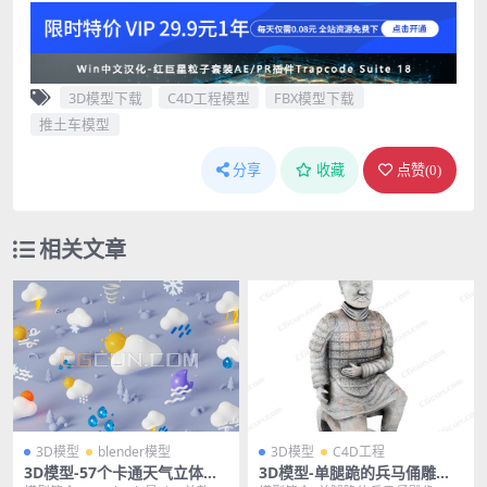
3D模型下载
C4D工程模型
FBX模型下载
推土车模型
分享
收藏
点赞(
0
)
相关文章
3D模型
blender模型
3D模型
C4D工程
3D模型-57个卡通天气立体图
3D模型-单腿跪的兵马俑雕像C