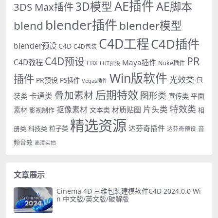
AE插件
AE脚本
3D模型
3DS Max插件
blender插件
blend
blender模型
C4D工程
C4D插件
blender预设
C4D
C4D包装
PR
C4D预设
C4D教程
Maya插件
FBX
Nuke插件
LUT预设
Win版软件
插件
光效类
PR预设
包
PS插件
Vegas插件
后期特效
叠加素材
图形类
卡通类
装类
宣传类
平面
特效类
片头类
抠像素材
材质贴图
素材
文本类
影视制作
相
精选资源
达芬奇插件
册类
科技类
粒子类
音
达芬奇预设
频音效
高清实拍
文章展示
Cinema 4D 三维包装建模软件C4D 2024.0.0 Wi
n 中文版/英文版/破解版