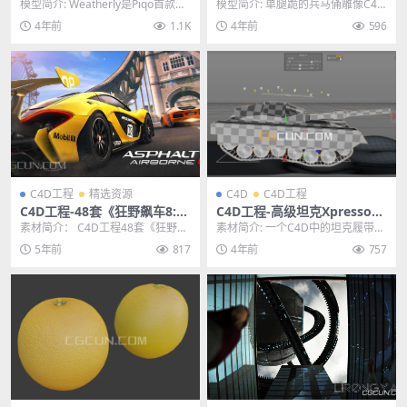
标模型合集 格式支持C4d/ble
4D模型工程
模型简介: Weatherly是Piqo首款与
模型简介: 单腿跪的兵马俑雕像C4D
nd/sketch/fig/xd
天气相关的3d软件包，可在3个平
模型工程，模型属于文物,古董,出
4年前
1.1K
4年前
596
台...
土,古玩,收...
C4D工程
精选资源
C4D
C4D工程
C4D工程-48套《狂野飙车8:极
C4D工程-高级坦克Xpresso绑
速凌云》赛车游戏模型工程合
定预设工程文件 TANK rig.3.1
素材简介： C4D工程48套《狂野飙
素材简介: 一个C4D中的坦克履带绑
集
车8:极速凌云》赛车游戏模型工程
定动作预设文件，预设格式为C4
5年前
817
4年前
757
合集，《狂野...
D，绑定使用x...