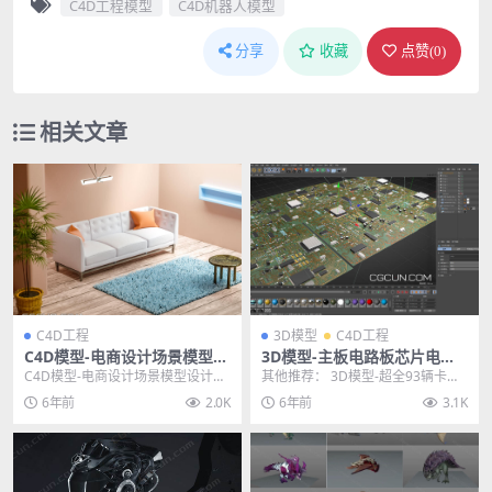
C4D工程模型
C4D机器人模型
分享
收藏
点赞(
0
)
相关文章
C4D工程
3D模型
C4D工程
C4D模型-电商设计场景模型设
3D模型-主板电路板芯片电子
计包装OC渲染器工程
电器设备高精度C4D/OBJ/FBX
C4D模型-电商设计场景模型设计包
其他推荐： 3D模型-超全93辆卡车P
模型
装OC渲染器工程 其他推荐: C4D中
BR模型合集PBR流程模型合集,各种
6年前
2.0K
6年前
3.1K
文预设-...
类型的...