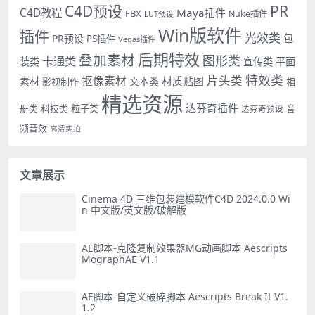
PR
C4D预设
C4D教程
Maya插件
FBX
Nuke插件
LUT预设
Win版软件
插件
光效类
PR预设
包
PS插件
Vegas插件
后期特效
叠加素材
图形类
卡通类
装类
宣传类
平面
特效类
片头类
抠像素材
材质贴图
素材
文本类
影视制作
相
精选资源
达芬奇插件
册类
科技类
粒子类
音
达芬奇预设
频音效
高清实拍
文章展示
Cinema 4D 三维包装建模软件C4D 2024.0.0 Wi
n 中文版/英文版/破解版
AE脚本-克隆复制效果器MG动画脚本 Aescripts
MographAE V1.1
AE脚本-自定义破碎脚本 Aescripts Break It V1.
1.2