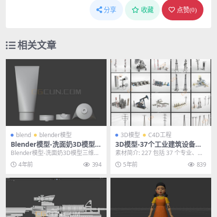
分享
收藏
点赞(
0
)
相关文章
blend
blender模型
3D模型
C4D工程
Blender模型-洗面奶3D模型生
3D模型-37个工业建筑设备模
活用品三维模型素材
型天线电线杆发电站加油站模
Blender模型-洗面奶3D模型三维模
素材简介: 227 包括 37 个专业、高
型
型素材 其他推荐: Blender模型-...
质量的建筑可视化 3d 模型。该系列
4年前
394
5年前
839
配...