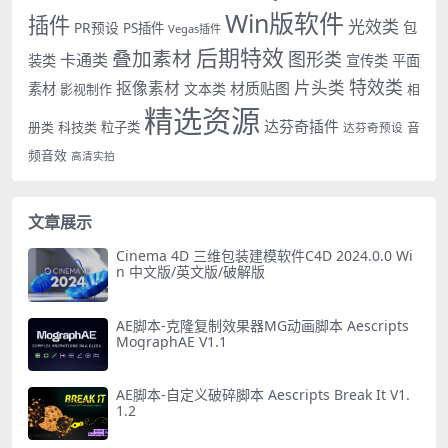
Win版软件
插件
光效类
PR预设
包
PS插件
Vegas插件
后期特效
叠加素材
图形类
卡通类
装类
宣传类
平面
特效类
片头类
抠像素材
材质贴图
素材
文本类
影视制作
相
精选资源
达芬奇插件
册类
科技类
粒子类
音
达芬奇预设
频音效
高清实拍
文章展示
Cinema 4D 三维包装建模软件C4D 2024.0.0 Wi
n 中文版/英文版/破解版
AE脚本-克隆复制效果器MG动画脚本 Aescripts
MographAE V1.1
AE脚本-自定义破碎脚本 Aescripts Break It V1.
1.2