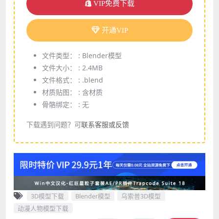
VIP免费下载
开通VIP
文件类型： :
Blender模型
文件大小： :
2.4MB
文件格式： :
.blend
材质贴图： :
含材质
骨骼绑定： :
无
下载遇到问题？可
联系客服或反馈
3D模型下载
Blender模型
乌索普3D模型
动漫人物模型下载