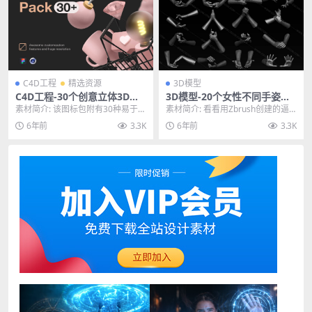
C4D工程
精选资源
3D模型
C4D工程-30个创意立体3D质
3D模型-20个女性不同手姿势3
感ICON图标模型合集
D打印真人手模型含zbrush格
素材简介: 该图标包附有30种易于自
素材简介: 看看用Zbrush创建的逼
式纯模型
定义的体积图标，另含12个额外的
真的高细节女性手的新系列。该包
6年前
3.3K
6年前
3.3K
预构建UI场...
装包括20种...