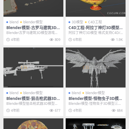
blend
blender模型
3D模型
C4D工程
Blender模型-古罗马建筑3D模
C4D工程-阿拉丁神灯3D模型
型游戏场景模型素材
格式支持C4D/FBX
Blender古罗马建筑3D模型游戏场
阿拉丁神灯3D模型 格式支持C4D/F
景模型素材 其他推荐: Blender模
BX 主题授权提示：请在后台主题设
4年前
809
6年前
1.9K
型...
置-主题...
blend
blender模型
blend
blender模型
Blender模型-狙击枪武器3D模
Blender模型-怪物虫子3D模型
型素材文件格式blend
三维游戏角色模型下载（白
Blender模型狙击枪武器3D模型素
Blender模型-怪物虫子3D模型三维
模）
材文件格式blend 其他推荐: Blen...
游戏角色模型下载（白模） 其他推
4年前
677
4年前
684
荐： b...