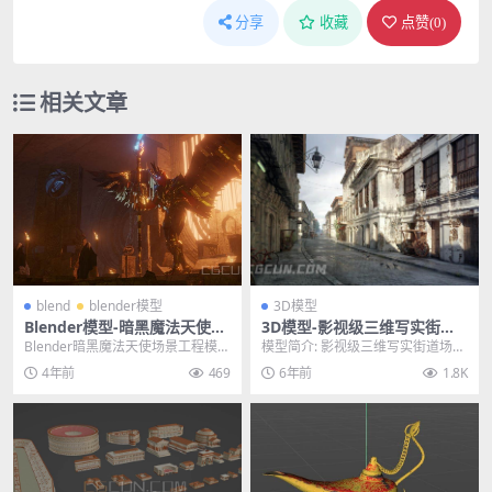
分享
收藏
点赞(
0
)
相关文章
blend
blender模型
3D模型
Blender模型-暗黑魔法天使场
3D模型-影视级三维写实街道
景工程模型
场景模型 格式支持MAX
Blender暗黑魔法天使场景工程模型
模型简介: 影视级三维写实街道场景
其他推荐: 3D模型-200+赛博朋克
3D模型,本次分享的场景，贴图材质
4年前
469
6年前
1.8K
科...
都是写实级别...