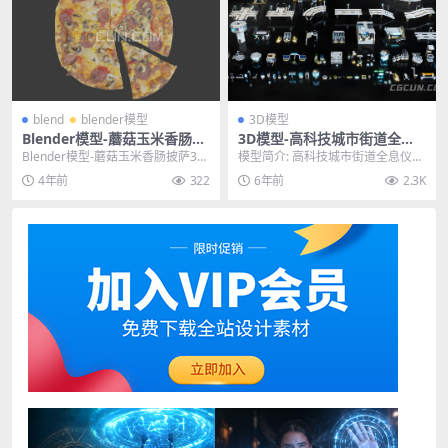
blend
blender模型
3D模型
Blender模型-蘑菇玉米香肠披
3D模型-高科技城市街道全息
萨3D模型文件格式blend
仪表板玻璃塔场景道具（OBJ/
Blender模型-蘑菇玉米香肠披萨3D
模型简介: 高科技城市街道全息仪表
FBX格式）
模型文件格式blend 其他推荐: Bl...
板玻璃塔场景道具3D模型（OBJ/FB
4年前
322
6年前
2.3K
X格式）...