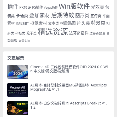
Win版软件
插件
光效类
PR预设
包
PS插件
Vegas插件
后期特效
叠加素材
图形类
卡通类
装类
宣传类
平面
特效类
片头类
抠像素材
材质贴图
素材
文本类
影视制作
相
精选资源
达芬奇插件
册类
科技类
粒子类
音
达芬奇预设
频音效
高清实拍
文章展示
Cinema 4D 三维包装建模软件C4D 2024.0.0 Wi
n 中文版/英文版/破解版
AE脚本-克隆复制效果器MG动画脚本 Aescripts
MographAE V1.1
AE脚本-自定义破碎脚本 Aescripts Break It V1.
1.2