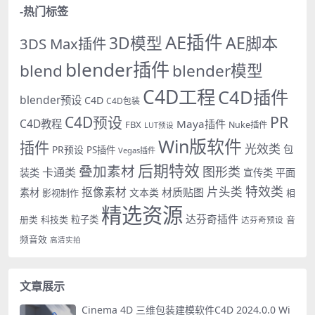
-热门标签
AE插件
AE脚本
3D模型
3DS Max插件
blender插件
blend
blender模型
C4D工程
C4D插件
blender预设
C4D
C4D包装
PR
C4D预设
C4D教程
Maya插件
FBX
Nuke插件
LUT预设
Win版软件
插件
光效类
PR预设
包
PS插件
Vegas插件
后期特效
叠加素材
图形类
卡通类
装类
宣传类
平面
特效类
片头类
抠像素材
材质贴图
素材
文本类
影视制作
相
精选资源
达芬奇插件
册类
科技类
粒子类
音
达芬奇预设
频音效
高清实拍
文章展示
Cinema 4D 三维包装建模软件C4D 2024.0.0 Wi