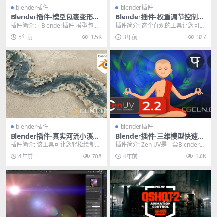
blender插件
blender插件
Blender插件-模型包裹变形贴
Blender插件-权重调节控制插
合吸附插件 Conform Object
件 Adjust Vertex Weights v
插件简介： Blender插件-模型包裹
插件简介: 这个直观的工具让您可以
v1.0.0
1.3.1
变形贴合吸附插件 Conform Obj...
通过可以控制选中点移动时的权重
5年前
1.5K
3年前
327
分布，对周围点面...
blender插件
blender插件
Blender插件-真实河流小溪生
Blender插件-三维模型快速展
成器插件 Realtime River Ge
UV工具 Zen UV 2.2.3
插件简介: 该工具可让您轻松绘制带
插件简介: Zen UV是一套Blender工
nerator
有一些岩石的逼真河流并更改其属
具，可以使用管道在Blender中...
4年前
708
4年前
1.0K
性。以您想要的方...