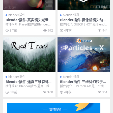
blender插件
blender插件
Blender插件-真实镜头光晕耀
Blender插件-摄像机镜头动画
斑光效插件 Flared V1.9.51–L
插件 Qshot 2.0.9 含使用教程
插件简介: Flared插件是Blender中
插件简介: QUICK SHOT 是 Blender
ens Flares In Blender
一款非常实用的插件，可以帮助用
2.8+ 的一个插件，它允...
3年前
612
4年前
944
户创...
blender插件
blender插件
Blender插件-逼真三维森林树
Blender插件-三维科幻粒子系
木山林生成插件 BlenderMar
统模拟插件 Particles-X Pro V
插件简介: Blender插件-逼真三维森
插件简介： Particles-X 是一个插
ket Real Trees v1.1
1.21含使用教程
林树木山林生成插件 BlenderMa...
件，它通过几个步骤和一些调整简
6年前
3.0K
4年前
951
化了 ...