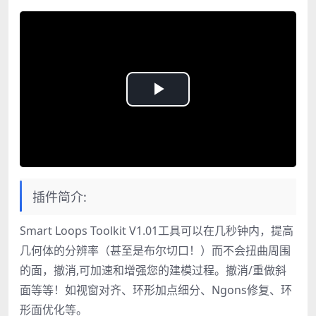
Play
Video
插件简介:
Smart Loops Toolkit V1.01工具可以在几秒钟内，提高
几何体的分辨率（甚至是布尔切口！）而不会扭曲周围
的面，撤消,可加速和增强您的建模过程。撤消/重做斜
面等等！如视窗对齐、环形加点细分、Ngons修复、环
形面优化等。