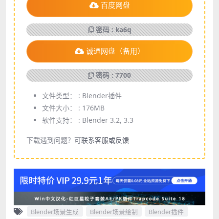
百度网盘
密码 : ka6q
诚通网盘（备用）
密码 : 7700
文件类型： :
Blender插件
文件大小： :
176MB
软件支持： :
Blender 3.2, 3.3
下载遇到问题？可
联系客服或反馈
Blender场景生成
Blender场景绘制
Blender插件