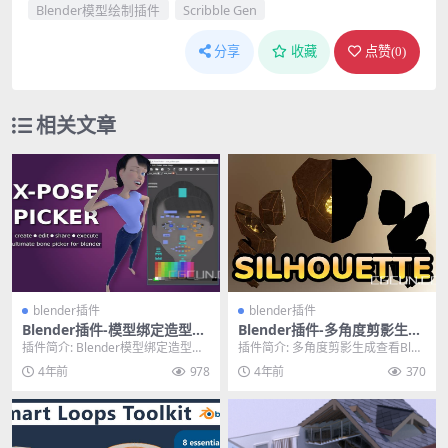
Blender模型绘制插件
Scribble Gen
分享
收藏
点赞(
0
)
相关文章
blender插件
blender插件
Blender插件-模型绑定造型动
Blender插件-多角度剪影生成
画控制器插件 X-Pose Picker
查看Blender插件 Silhouette
插件简介: Blender模型绑定造型动
插件简介: 多角度剪影生成查看Blen
v2.2.9
v2.0
画控制器插件 X-Pose Picker...
der插件 Silhouette v2.0...
4年前
978
4年前
370