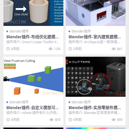
blender插件
blender插件
Blender插件-布线优化建模工
Blender插件-室内建筑建模插
具包 Smart Loops Toolkit V
件 Archipack Pro v2.6.0
插件简介: Smart Loops Toolkit V1.
插件简介: Archipack是一款快速高
1.01
01工具可以在几秒钟内...
效的开源室内建筑建模工具，该工
4年前
1.0K
3年前
641
具解决了...
blender插件
blender插件
Blender插件-自定义模型可视
Blender插件-实用零部件模型
化渲染 nView V2.1.10
插件 X-Cutters For Kitops 2
插件简介: nView 插件有什么作用？
插件简介: Blender实用零部件模型
使用插件nView可以让任何摄像机
插件 X-Cutters For Kit...
4年前
459
4年前
690
里出...