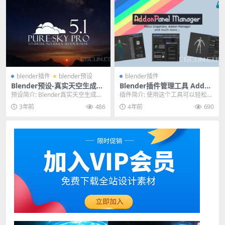
blender插件
blender预设
blender插件
Blender预设-真实天空生成光
Blender插件管理工具 Addon
效预设 Pure-Sky Pro V6.0.2
Panel Manager
预设简介: Blender真实天空生成光
插件简介: 使用这个工具可以轻松管
7 Full Pack Eevee & Cycle
效预设 Pure-Sky Pro V6....
理Blender的所有插件。真正清洁您
3年前
486
4年前
690
的 N-...