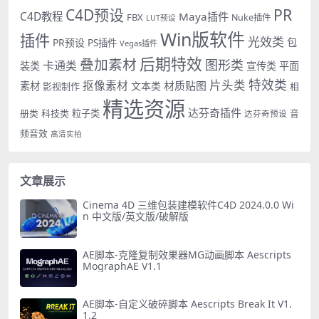
PR
C4D预设
C4D教程
Maya插件
FBX
Nuke插件
LUT预设
Win版软件
插件
光效类
PR预设
包
PS插件
Vegas插件
后期特效
叠加素材
图形类
卡通类
装类
宣传类
平面
特效类
片头类
抠像素材
材质贴图
素材
文本类
影视制作
相
精选资源
达芬奇插件
册类
科技类
粒子类
音
达芬奇预设
频音效
高清实拍
文章展示
Cinema 4D 三维包装建模软件C4D 2024.0.0 Wi
n 中文版/英文版/破解版
AE脚本-克隆复制效果器MG动画脚本 Aescripts
MographAE V1.1
AE脚本-自定义破碎脚本 Aescripts Break It V1.
1.2