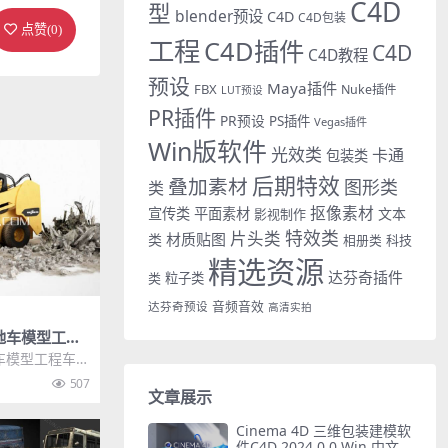
C4D
型
blender预设
C4D
C4D包装
点赞(
0
)
工程
C4D插件
C4D
C4D教程
预设
Maya插件
FBX
Nuke插件
LUT预设
PR插件
PR预设
PS插件
Vegas插件
Win版软件
光效类
卡通
包装类
后期特效
叠加素材
图形类
类
抠像素材
宣传类
平面素材
文本
影视制作
特效类
片头类
材质贴图
类
相册类
科技
精选资源
达芬奇插件
类
粒子类
音频音效
达芬奇预设
高清实拍
地车模型工程
BX模型
车模型工程车C
 其他推荐: 3D
507
文章展示
Cinema 4D 三维包装建模软
件C4D 2024.0.0 Win 中文