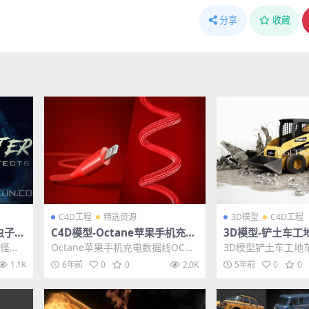
分享
收藏
C4D工程
精选资源
3D模型
C4D工程
虫子丧
C4D模型-Octane苹果手机充电
3D模型-铲土车工
音效素
数据线OC渲染器工程模型 含材
车C4D工程模型F
含怪物
Octane苹果手机充电数据线OC渲
3D模型铲土车工地
质贴图
耳语、
染器工程模型 含材质贴图 其他推
4D工程模型FBX模型
1.1K
6年前
0
0
2.0K
5年前
0
0
荐: C4D...
模型-3...