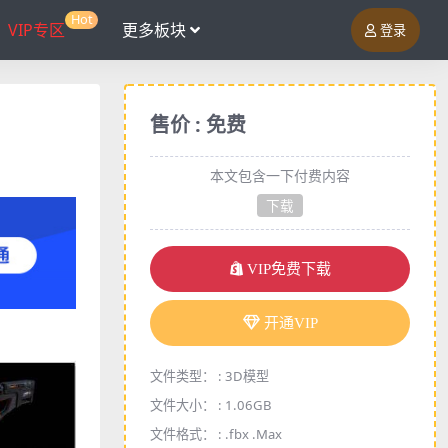
Hot
VIP专区
更多板块
登录
售价 : 免费
本文包含一下付费内容
下载
VIP免费下载
开通VIP
文件类型： :
3D模型
文件大小： :
1.06GB
文件格式： :
.fbx .Max