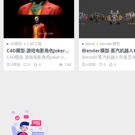
3D模型
C4D工程
blend
blender模型
C4D模型-游戏电影角色Joker小
Blender模型-蒸汽机器
丑人物模型
茨3D游戏人物模型素材
C4D模型-游戏电影角色Joker小丑
Blender蒸汽机器人布里茨
人物模型 其他推荐: C4D工程-游戏
人物模型素材 其他推荐: Blen
6年前
0
0
1.4K
4年前
0
0
角色...
模...