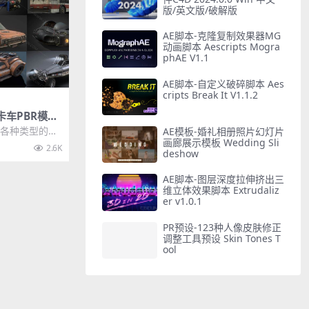
版/英文版/破解版
AE脚本-克隆复制效果器MG
动画脚本 Aescripts Mogra
phAE V1.1
AE脚本-自定义破碎脚本 Aes
cripts Break It V1.1.2
卡车PBR模型
合集,各种类型
，各种类型的卡
AE模板-婚礼相册照片幻灯片
全部按照命名分
画廊展示模板 Wedding Sli
2.6K
deshow
AE脚本-图层深度拉伸挤出三
维立体效果脚本 Extrudaliz
er v1.0.1
PR预设-123种人像皮肤修正
调整工具预设 Skin Tones T
ool