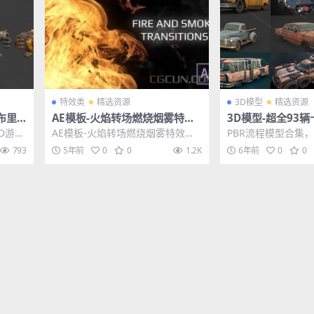
特效类
精选资源
3D模型
精选资源
人布里
AE模板-火焰转场燃烧烟雾特效
3D模型-超全93辆
视频过渡模板
合集PBR流程模型
3D游戏
AE模板-火焰转场燃烧烟雾特效视
PBR流程模型合集
的卡车
der
频过渡模板 其他推荐: AE模板-水
车，一共93辆车，
793
5年前
0
0
1.2K
6年前
0
0
墨晕染遮罩旅...
类完全，可以用作...