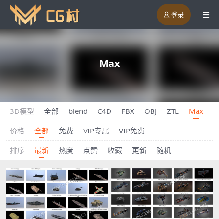
登录
Max
3D模型
全部
blend
C4D
FBX
OBJ
ZTL
Max
m
价格
全部
免费
VIP专属
VIP免费
排序
最新
热度
点赞
收藏
更新
随机