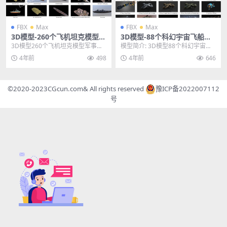
FBX
Max
FBX
Max
3D模型-260个飞机坦克模型军
3D模型-88个科幻宇宙飞船模
事装备武器军舰3D模型FBX M
型飞行器外星战舰模型FBX M
3D模型260个飞机坦克模型军事装
模型简介: 3D模型88个科幻宇宙飞
AX
AX
备武器军舰3D模型FBX MAX 其他
船模型飞行器外星战舰模型FBX MA
4年前
498
4年前
646
推荐: ...
X，《8...
©2020-2023
CGcun.com
& All rights reserved
豫ICP备2022007112
号