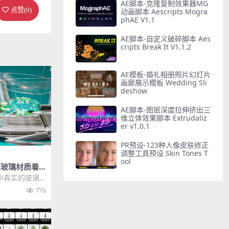
AE脚本-克隆复制效果器MG
点赞(
0
)
动画脚本 Aescripts Mogra
phAE V1.1
AE脚本-自定义破碎脚本 Aes
cripts Break It V1.1.2
AE模板-婚礼相册照片幻灯片
画廊展示模板 Wedding Sli
deshow
AE脚本-图层深度拉伸挤出三
维立体效果脚本 Extrudaliz
er v1.0.1
PR预设-123种人像皮肤修正
调整工具预设 Skin Tones T
ool
真实玻璃材质着
urpose Eev
er中真实的玻璃
是反射折射效
776