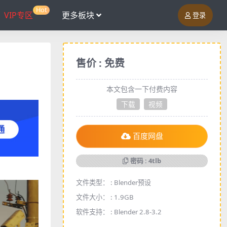
Hot
VIP专区
更多板块
登录
售价 : 免费
本文包含一下付费内容
下载
视频
百度网盘
密码 : 4tlb
文件类型： :
Blender预设
文件大小： :
1.9GB
软件支持： :
Blender 2.8-3.2