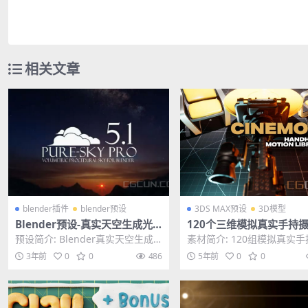
相关文章
blender插件
blender预设
3DS MAX预设
3D模型
Blender预设-真实天空生成光
120个三维模拟真实手持
效预设 Pure-Sky Pro V6.0.27
抖动晃动效果预设 文件格式
预设简介: Blender真实天空生成
素材简介: 120组模拟真实
Full Pack Eevee & Cycle
x/abc/clip
光效预设 Pure-Sky Pro V6....
机抖动摇晃效果预设，支持
3年前
0
0
486
5年前
0
0
三维软件，比如...