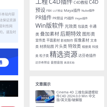
工程
C4D插件
C4D
C4D教程
预设
Maya插件
FBX
Nuke插件
LUT预设
布本站内容
PR插件
PR预设
PS插件
Vegas插件
法保证资源
Win版软件
光效类
卡通
营利性网
包装类
的，请及时
后期特效
叠加素材
图形类
类
抠像素材
宣传类
平面素材
文本
影视制作
特效类
片头类
材质贴图
类
相册类
科技
精选资源
达芬奇插件
类
粒子类
音频音效
达芬奇预设
高清实拍
文章展示
Cinema 4D 三维包装建模软
件C4D 2024.0.0 Win 中文
版/英文版/破解版