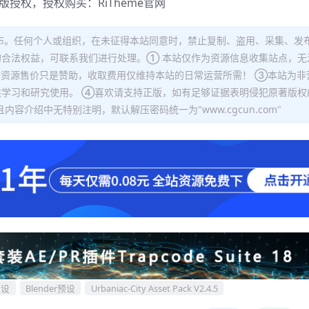
正版授权，授权购买：
RiTheme官网
布。任何个人或组织，在未征得本站同意时，禁止复制、盗用、采集、发
合法权益，可联系我们进行处理。① 本站仅作为资源信息收集站点，无
站资源售价只是赞助，收取费用仅维持本站的日常运营所需！ ③本站为非
学习和研究使用。 ④喜欢请支持正版，如有足够证据表明侵犯原著版权
容介绍中无特别注明，默认解压密码统一为"www.cgcun.com"
预设
Blender预设
Urbaniac-City Asset Pack V2.4.5