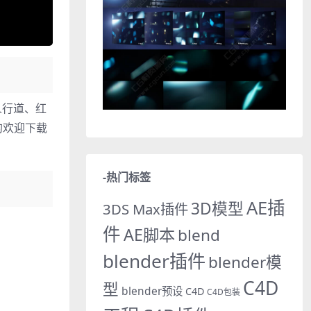
、人行道、红
的欢迎下载
-热门标签
AE插
3D模型
3DS Max插件
件
AE脚本
blend
blender插件
blender模
C4D
型
blender预设
C4D
C4D包装