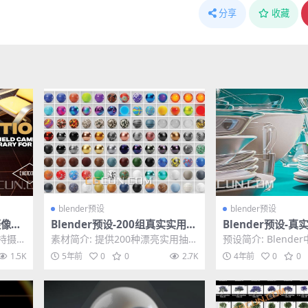
分享
收藏
blender预设
blender预设
摄像机
Blender预设-200组真实实用陶
Blender预设-
fb
瓷泥土油漆金属材质贴图预设 R
色器工程预设 All P
手持摄像
素材简介: 提供200种漂亮实用抽象
预设简介: Blend
eal Time Materials
ee Glass Shader
大部分
陶瓷泥土金属油漆真实材质贴图预
效果，多个图层很
1.5K
5年前
0
0
2.7K
4年前
0
0
设。材料类别从...
果，blend...