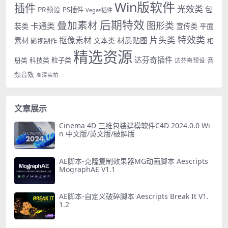
Win版软件
插件
光效类
PR预设
包
PS插件
Vegas插件
后期特效
叠加素材
图形类
卡通类
装类
宣传类
平面
特效类
片头类
抠像素材
材质贴图
素材
文本类
影视制作
相
精选资源
达芬奇插件
册类
科技类
粒子类
音
达芬奇预设
频音效
高清实拍
文章展示
Cinema 4D 三维包装建模软件C4D 2024.0.0 Wi
n 中文版/英文版/破解版
AE脚本-克隆复制效果器MG动画脚本 Aescripts
MographAE V1.1
AE脚本-自定义破碎脚本 Aescripts Break It V1.
1.2