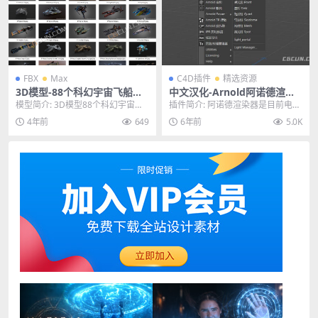
FBX
Max
C4D插件
精选资源
3D模型-88个科幻宇宙飞船模
中文汉化-Arnold阿诺德渲染
型飞行器外星战舰模型FBX M
器插件 SolidAngle C4DtoA
模型简介: 3D模型88个科幻宇宙飞
插件简介: 阿诺德渲染器是目前电影
AX
3.1.0 Win替换破解版
船模型飞行器外星战舰模型FBX MA
工业中最流行的渲染器之一，多种S
4年前
649
6年前
5.0K
X，《8...
hader材质...