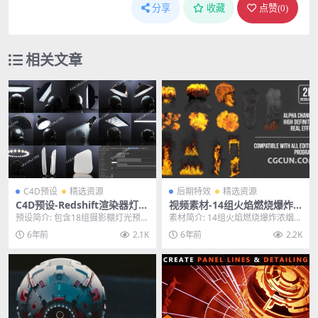
分享
收藏
点赞(
0
)
相关文章
C4D预设
精选资源
后期特效
精选资源
C4D预设-Redshift渲染器灯光
视频素材-14组火焰燃烧爆炸
摄影棚舞台照明HDRI产品场
浓烟2K特效合成素材 含透明
预设简介: 包含18组摄影棚灯光预设
素材简介: 14组火焰燃烧爆炸浓烟2
景渲染预设
通道
+9个U/L型舞台+130个HDRI预设+
K特效合成素材 含透明通道，14个
6年前
2.1K
6年前
2.2K
5...
火焰燃烧爆...