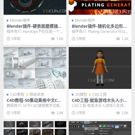
blender插件
blender插件
Blender插件-硬表面建模插件
Blender插件-随机化多边形纹
BoxCutter 7.17v6+HardOps
理生成插件 Plating Generat
插件简介: HardOps不仅仅是一个建
插件简介: Plating Generator可以
00987 MercuryX 25
or and Greebles v2.0+预设
模工具，同时也可以做渲染、镜
在Blender中随机生成各种...
5年前
1.6K
5年前
1.2K
库
像、嵌入和雕...
C4D教程
精选资源
3D模型
C4D工程
C4D教程-50集动真格中文C4D
C4D工程-鱿鱼游戏木头人小女
产品建模案例教程含素材(14.7
孩模型3D模型 格式支持FBX C
教程简介: 50节C4D建模教学试看，
C4D工程-鱿鱼木头人游戏小女孩模
G下载)
4D
布线挖洞技术，角色卡通，产品，
型3D模型 格式支持FBX C4D 其他
5年前
2.4K
5年前
2.0K
多边形，曲线...
推荐:...