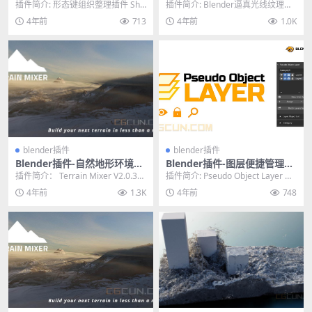
插件 Shape Key Collections
图图案投影生成工具 Gobos L
插件简介: 形态键组织整理插件 Sha
插件简介: Blender逼真光线纹理贴
V1.00
ight Textures
pe Key Collections V1...
图图案投影生成插件 Gobos Ligh...
4年前
713
4年前
1.0K
blender插件
blender插件
Blender插件-自然地形环境生
Blender插件-图层便捷管理应
成器 Terrain Mixer V2.0.3 含
用插件 Pseudo Object Layer
插件简介： Terrain Mixer V2.0.3环
插件简介: Pseudo Object Layer 是
预设库
V1.42
境地形生成插件 适用于 B...
一个 Blender 插件...
4年前
1.3K
4年前
748