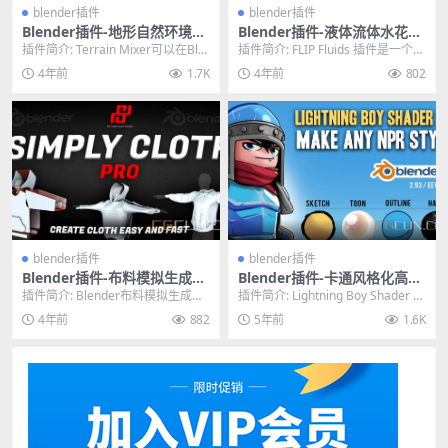
blender插件
blender插件
Blender插件-地形自然环境生
Blender插件-液体流体水花模
成插件 Terrain Mixer V1.9.1
拟插件 FLIP Fluids v1.5.0
插件简介: Terrain Mixer可以在Ble
插件简介: FLIP Fluids 插件是一个工
nder中快速生成各种地形效果...
具，可帮助您在 Blender ...
4年前
1.7K
4年前
802
blender插件
blender插件
Blender插件-布料模拟生成器
Blender插件-卡通风格化高效
插件 Simply Cloth Pro v2.4
着色器插件 Lightning Boy S
插件简介: Blender布料模拟生成器
插件简介: Lightning Boy Shader 2.
含预设
hader 2.1
插件 Simply Cloth Pro ...
1 是一个基于图层的系...
4年前
882
5年前
1.6K