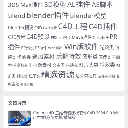
AE插件
AE脚本
3D模型
3DS Max插件
blender插件
blend
blender模型
C4D工程
C4D插件
blender预设
C4D
C4D包装
PR
C4D预设
C4D教程
Maya插件
FBX
Nuke插件
LUT预设
Win版软件
插件
光效类
PR预设
包
PS插件
Vegas插件
后期特效
叠加素材
图形类
卡通类
装类
宣传类
平面
特效类
片头类
抠像素材
材质贴图
素材
文本类
影视制作
相
精选资源
达芬奇插件
册类
科技类
粒子类
音
达芬奇预设
频音效
高清实拍
文章展示
Cinema 4D 三维包装建模软件C4D 2024.0.0 Wi
n 中文版/英文版/破解版