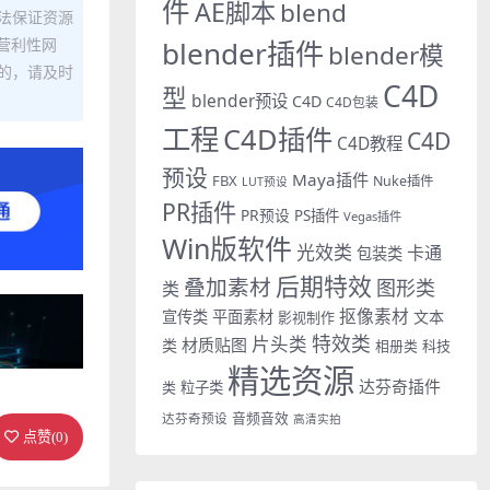
件
AE脚本
blend
法保证资源
营利性网
blender插件
blender模
的，请及时
C4D
型
blender预设
C4D
C4D包装
工程
C4D插件
C4D
C4D教程
预设
Maya插件
FBX
Nuke插件
LUT预设
PR插件
PR预设
PS插件
Vegas插件
Win版软件
光效类
卡通
包装类
后期特效
叠加素材
图形类
类
抠像素材
宣传类
平面素材
文本
影视制作
特效类
片头类
材质贴图
类
相册类
科技
精选资源
达芬奇插件
类
粒子类
音频音效
达芬奇预设
高清实拍
点赞(
0
)