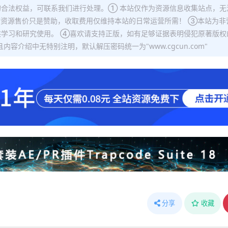
合法权益，可联系我们进行处理。① 本站仅作为资源信息收集站点，无
站资源售价只是赞助，收取费用仅维持本站的日常运营所需！ ③本站为非
学习和研究使用。 ④喜欢请支持正版，如有足够证据表明侵犯原著版权
容介绍中无特别注明，默认解压密码统一为"www.cgcun.com"
分享
收藏