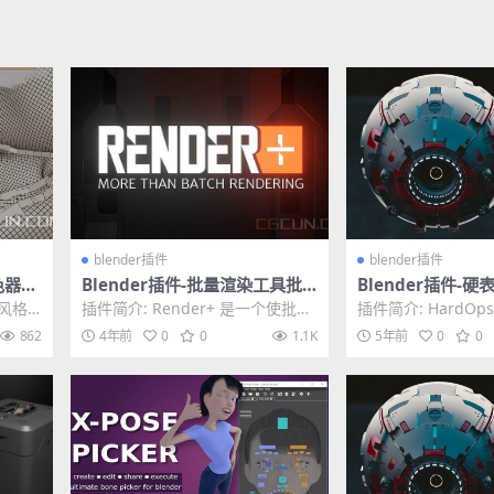
blender插件
blender插件
色器预
Blender插件-批量渲染工具批
Blender插件-硬
 Shad
量处理插件 Render+V2.5
oxCutter 7.17v
墨风格
插件简介: Render+ 是一个使批量
插件简介: HardO
0987 MercuryX 
.
渲染变得容易的 Blender 插件。
建模工具，同时也
862
4年前
0
0
1.1K
5年前
0
0
我...
像、嵌入和雕...