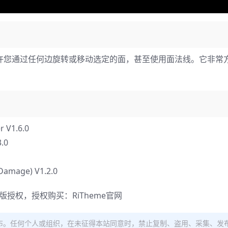
工具允许您通过任何边旋转或移动选定的面，甚至使用面法线。它非常
V1.6.0
.0
age) V1.2.0
正版授权，授权购买：
RiTheme官网
布。任何个人或组织，在未征得本站同意时，禁止复制、盗用、采集、发