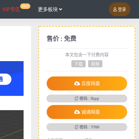
Hot
VIP专区
更多板块
登录
售价 : 免费
本文包含一下付费内容
下载
视频
百度网盘
密码 : lbpy
诚通网盘
密码 : 7700