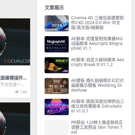
文章展示
Cinema 4D 三维包装建模软
件C4D 2024.0.0 Win 中文
版/英文版/破解版
AE脚本-克隆复制效果器MG
动画脚本 Aescripts Mogra
phAE V1.1
AE脚本-自定义破碎脚本 Aes
cripts Break It V1.1.2
表面建模插件 B
AE模板-婚礼相册照片幻灯片
6+HardOps 0
ps不仅仅是一个
画廊展示模板 Wedding Sli
25
可以做渲染、镜
deshow
1.6K
AE脚本-图层深度拉伸挤出三
维立体效果脚本 Extrudaliz
er v1.0.1
PR预设-123种人像皮肤修正
调整工具预设 Skin Tones T
ool