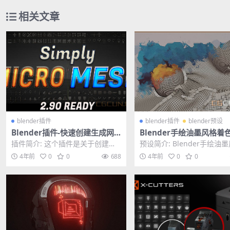
相关文章
blender插件
blender插件
blender预设
Blender插件-快速创建生成网
Blender手绘油墨风格着
格模型插件 Simply Micro Mes
设 Blender Illustration
插件简介: 这个插件是关于创建微
预设简介: Blender手绘油
h v1.1
er Advanced V3
网格的。这些可以很容易地选择和
着色器预设 Blender Illustr..
4年前
0
0
688
4年前
0
0
定制。该插件可帮助...