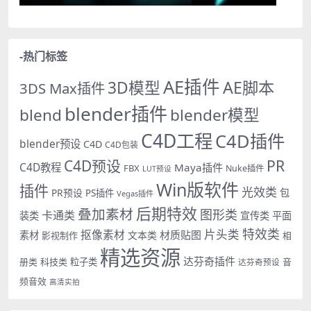
-热门标签
AE插件
AE脚本
3D模型
3DS Max插件
blender插件
blend
blender模型
C4D工程
C4D插件
blender预设
C4D
C4D包装
PR
C4D预设
C4D教程
Maya插件
FBX
Nuke插件
LUT预设
Win版软件
插件
光效类
PR预设
包
PS插件
Vegas插件
后期特效
叠加素材
图形类
卡通类
装类
宣传类
平面
特效类
片头类
抠像素材
材质贴图
素材
文本类
影视制作
相
精选资源
达芬奇插件
册类
科技类
粒子类
音
达芬奇预设
频音效
高清实拍