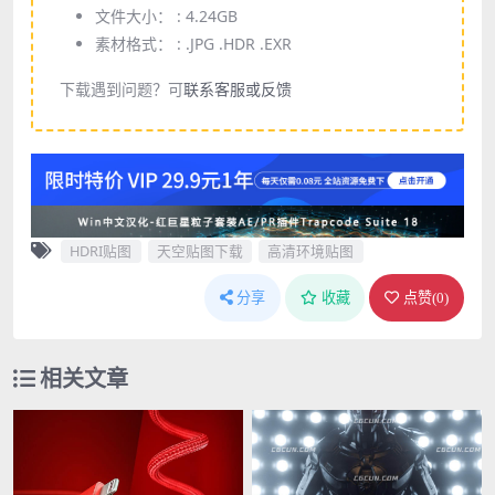
文件大小： :
4.24GB
素材格式： :
.JPG .HDR .EXR
下载遇到问题？可
联系客服或反馈
HDRI贴图
天空贴图下载
高清环境贴图
分享
收藏
点赞(
0
)
相关文章