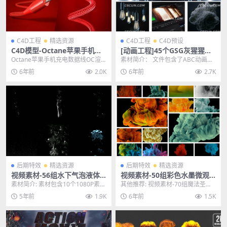
C4D工程
精选资源
C4D工程
C4D预设
C4D模型-Octane苹果手机充
[动画工程]45个GSG灰猩猩真
电数据线OC渲染器工程模型
实灰尘颗粒ABC模型视频素材
Octane苹果手机充电数据线OC渲
素材简介： 文件包含了ABC动画模
含材质贴图
合集
染器工程模型 含材质贴图 其他推
型和灰尘颗粒的动态视频文件，45
6年前
2.0K
6年前
2.7K
荐: C4D...
个GSG灰猩猩...
后期特效
精选资源
后期特效
精选资源
视频素材-56组水下气泡液体
视频素材-50组彩色水墨微观
水中泡泡超清透明通道4K视频
特写流体溶解背景特效4K动画
素材简介: 素材包含10个1080P素材
其他推荐: 视频素材-70组魔法圣诞
素材
素材
和36个4K素材。水下气泡素材，主
节日粒子图形4K动画素材 Magical
5年前
1.9K
6年前
1.5K
要用于...
E...