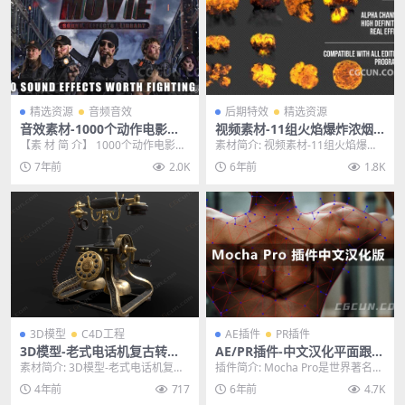
精选资源
音频音效
后期特效
精选资源
音效素材-1000个动作电影枪
视频素材-11组火焰爆炸浓烟
战搏斗追车爆炸无损音效包
特效包2K视频动画合成素材
【素 材 简 介】 1000个动作电影大
素材简介: 视频素材-11组火焰爆炸
片枪战搏斗追车爆炸无损音效包，
浓烟特效包2K视频动画合成素材，
7年前
2.0K
6年前
1.8K
有WAV和...
具有11个逼...
3D模型
C4D工程
AE插件
PR插件
3D模型-老式电话机复古转盘
AE/PR插件-中文汉化平面跟踪
拨号通讯设备模型C4D工程OB
摩卡插件 Mocha Pro 2021 v
素材简介: 3D模型-老式电话机复古
插件简介: Mocha Pro是世界著名的
J模型
8.0.0 Win一键安装破解版
转盘拨号通讯设备模型C4D工程OBJ
平面跟踪，旋转定位和物体去除工
4年前
717
6年前
4.7K
模型，支...
具。对于...