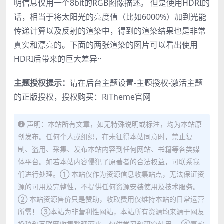
明信息仅用一个8bit的RGB图像描述。 但是使用HDRI的
话，相当于将太阳光的亮度值（比如6000%）加到光能
传递计算以及反射的渲染中，得到的渲染结果也是非常
真实和漂亮的。下面的两张渲染的图片可以看出使用
HDRI后带来的巨大差异··
主题授权提示：
请在后台主题设置-主题授权-激活主题
的正版授权，授权购买：
RiTheme官网
声明：本站所有文章，如无特殊说明或标注，均为本站原
创发布。任何个人或组织，在未征得本站同意时，禁止复
制、盗用、采集、发布本站内容到任何网站、书籍等各类媒
体平台。如若本站内容侵犯了原著者的合法权益，可联系我
们进行处理。① 本站仅作为资源信息收集站点，无法保证资
源的可用及完整性，不提供任何资源安装使用及技术服务。
② 本站资源售价只是赞助，收取费用仅维持本站的日常运营
所需！ ③本站为非营利性网站，本站所有资源均来源于网友