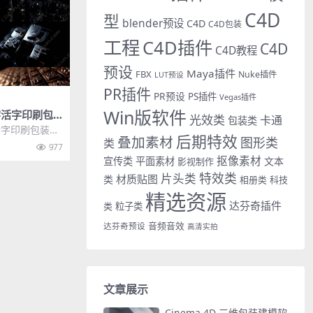
C4D
型
blender预设
C4D
C4D包装
工程
C4D插件
C4D
C4D教程
预设
Maya插件
FBX
Nuke插件
LUT预设
PR插件
PR预设
PS插件
Vegas插件
Win版软件
字活字印刷包
光效类
卡通
包装类
活字印刷包装动
后期特效
叠加素材
图形类
 C4D工程-O
类
977
抠像素材
宣传类
平面素材
文本
影视制作
特效类
片头类
材质贴图
类
相册类
科技
精选资源
达芬奇插件
类
粒子类
音频音效
达芬奇预设
高清实拍
文章展示
Cinema 4D 三维包装建模软