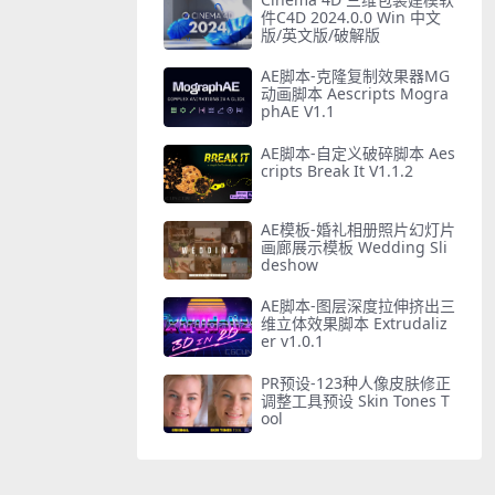
件C4D 2024.0.0 Win 中文
版/英文版/破解版
AE脚本-克隆复制效果器MG
动画脚本 Aescripts Mogra
phAE V1.1
AE脚本-自定义破碎脚本 Aes
cripts Break It V1.1.2
AE模板-婚礼相册照片幻灯片
画廊展示模板 Wedding Sli
deshow
AE脚本-图层深度拉伸挤出三
维立体效果脚本 Extrudaliz
er v1.0.1
PR预设-123种人像皮肤修正
调整工具预设 Skin Tones T
ool