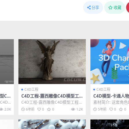
分享
收藏
C4D工程
C4D工程
型C4
C4D工程-露西雕像C4D模型工
C4D模型-卡通人
程含材质贴图 lucy statue
型工程 3D Charac
C4D
C4D工程-露西雕像C4D模型工程含
素材简介: 这套角色
示：请
材质贴图 lucy statue 其他推
0个场景、9个男女
2.0K
6年前
0
0
1.2K
5年前
0
0
荐：...
35个FBX...