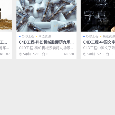
C4D工程
精选资源
C4D工程
精选资源
型工地
C4D工程-科幻机械胶囊药丸场
C4D工程-中国文
X
景工程 Pills
装动画工程文件
地车农
C4D工程-科幻机械胶囊药丸场景工
C4D工程中国文字
推荐：
程 Pills 其他推荐: C4D工程-科幻
画工程文件 其他推荐:
387
5年前
0
0
620
5年前
0
0
球...
ctane...