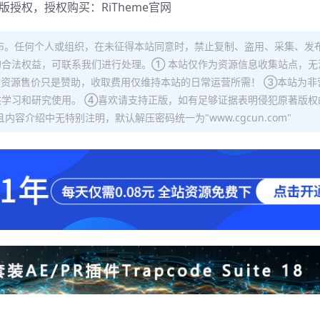
正版授权，授权购买：
RiTheme官网
布。任何个人或组织，在未征得本站同意时，禁止复制、盗用、采集、发
合法权益，可联系我们进行处理。① 本站仅作为资源信息收集站点，无
站资源售价只是赞助，收取费用仅维持本站的日常运营所需！ ③本站为非
学习和研究使用。 ④喜欢请支持正版，如有足够证据表明侵犯原著版权
容介绍中无特别注明，默认解压密码统一为"www.cgcun.com"