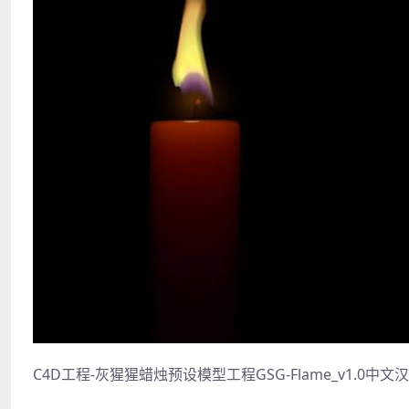
C4D工程-灰猩猩蜡烛预设模型工程GSG-Flame_v1.0中文