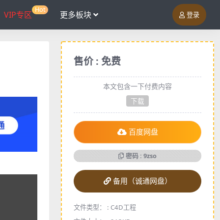
Hot
VIP专区
更多板块
登录
售价 : 免费
本文包含一下付费内容
下载
百度网盘
密码 : 9zso
备用（诚通网盘）
文件类型： :
C4D工程