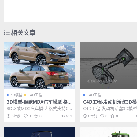
相关文章
3D模型
C4D工程
C4D工程
3D模型-讴歌MDX汽车模型 格式
C4D工程-发动机活塞3D模
支持C4D/MAX/FBX/OBJ
D工程文件含动画
3D讴歌MDX汽车模型 格式支持C4
C4D工程-发动机活塞3D模型
D/MAX/FBX/OBJ,不含环境不含材
工程文件含动画 主题授权提
5年前
0
0
911
6年前
0
0
质...
在后台主题设...