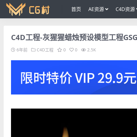
首页
AE资源
C4D资源
C4D工程-灰猩猩蜡烛预设模型工程GSG-F
6年前
C4D工程
0
0
2.5K