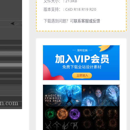
文件大小： :
213KB
版本支持： :
C4D R18 R19 R20
下载遇到问题？可
联系客服或反馈