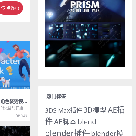
点赞(
0
)
-热门标签
物角色姿势模
ter Pack
AE插
IP模型共包含1
3D模型
3DS Max插件
角色人物姿势、
928
件
AE脚本
blend
blender插件
blender模