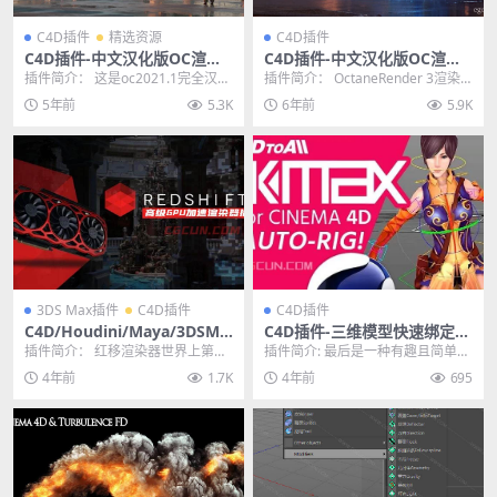
C4D插件
精选资源
C4D插件
C4D插件-中文汉化版OC渲染
C4D插件-中文汉化版OC渲染
器插件octane2021.1 节点汉
器插件 Octane Render V3.0
插件简介： 这是oc2021.1完全汉化
插件简介： OctaneRender 3渲染
化版 支持R20/R25
7 WIN破解版
安装包，需要你去官网购买正版账
器是一款世界上第一个GPU-acce...
5年前
5.3K
6年前
5.9K
号才能激活...
3DS Max插件
C4D插件
C4D插件
C4D/Houdini/Maya/3DSMA
C4D插件-三维模型快速绑定插
X高级GPU加速渲染器插件 Re
件 3DtoAll IKMAX V2.3 支持
插件简介： 红移渲染器世界上第一
插件简介: 最后是一种有趣且简单的
dshift V3.0.66 Win Maxon
R17-R26
款也是唯一一款实时、即时可用GP
方法，可以在几秒钟内而不是几分
4年前
1.7K
4年前
695
APP无限试用版
U渲染器。兼具灵...
钟的繁琐工作中装...