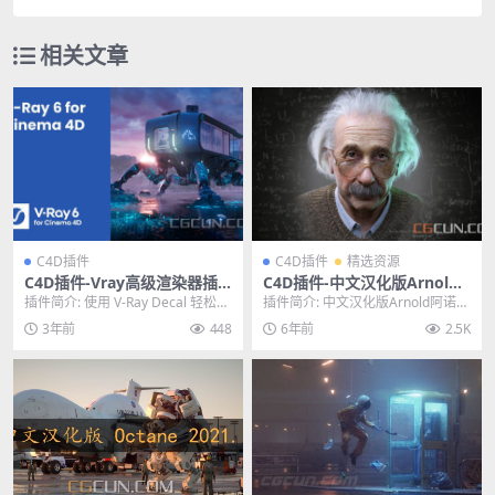
相关文章
C4D插件
C4D插件
精选资源
C4D插件-Vray高级渲染器插
C4D插件-中文汉化版Arnold
件 V-Ray 6.00.04 for C4D R2
阿诺德渲染器C4D插件 Arnol
插件简介: 使用 V-Ray Decal 轻松在
插件简介: 中文汉化版Arnold阿诺德
1-2023 Win
d 3.2.1 中英双语
任何表面添加贴纸、标签和其他细
渲染器C4D插件 Arnold 3.2....
3年前
448
6年前
2.5K
节...