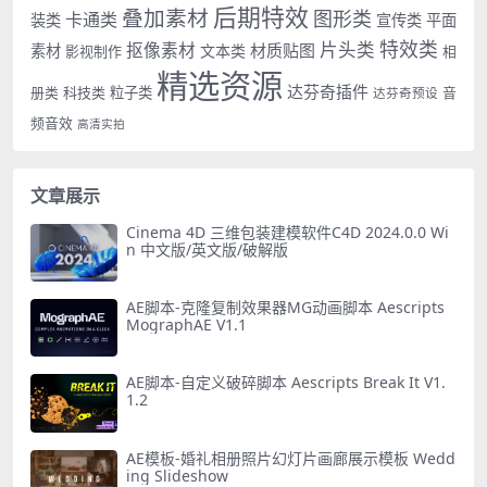
后期特效
叠加素材
图形类
卡通类
装类
宣传类
平面
特效类
片头类
抠像素材
材质贴图
素材
文本类
影视制作
相
精选资源
达芬奇插件
册类
科技类
粒子类
音
达芬奇预设
频音效
高清实拍
文章展示
Cinema 4D 三维包装建模软件C4D 2024.0.0 Wi
n 中文版/英文版/破解版
AE脚本-克隆复制效果器MG动画脚本 Aescripts
MographAE V1.1
AE脚本-自定义破碎脚本 Aescripts Break It V1.
1.2
AE模板-婚礼相册照片幻灯片画廊展示模板 Wedd
ing Slideshow