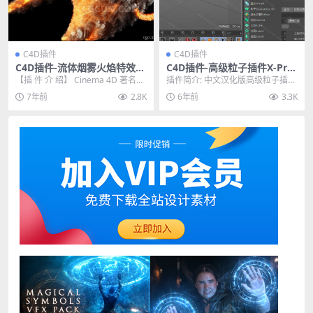
C4D插件
C4D插件
C4D插件-流体烟雾火焰特效模
C4D插件-高级粒子插件X-Prat
拟插件 Jawset TurbulenceF
icles 2.0.0063 For C4D R16-
【插 件 介 绍】 Cinema 4D 著名流
插件简介: 中文汉化版高级粒子插件
D C4D v1.0 Build 1437
R19中文汉化版
体模拟插件TurbulenceFD...
X-Praticles 2.0.0063是一个...
7年前
2.8K
6年前
3.3K