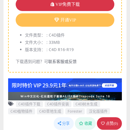
VIP免费下载
开通VIP
文件类型： :
C4D插件
文件大小： :
33MB
版本支持： :
C4D R16-R19
下载遇到问题？可
联系客服或反馈
C4D插件下载
C4D插件安装
C4D树木生成
C4D植物插件
C4D草地生成
Forester
汉化版插件
分享
收藏
点赞(
0
)