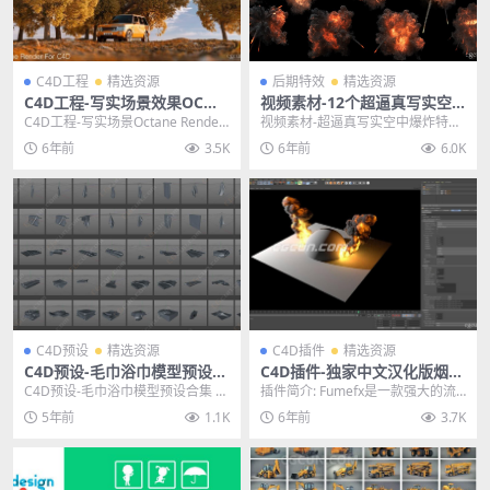
C4D工程
精选资源
后期特效
精选资源
C4D工程-写实场景效果OC渲
视频素材-12个超逼真写实空
染器工程文件
中爆炸特效合成高清视频素材
C4D工程-写实场景Octane Render
视频素材-超逼真写实空中爆炸特效
(OC渲染器)工程文件 主题授权提...
合成高清视频素材下载 主题授权提
6年前
3.5K
6年前
6.0K
示：请在后台主题...
C4D预设
精选资源
C4D插件
精选资源
C4D预设-毛巾浴巾模型预设合
C4D插件-独家中文汉化版烟雾
集 Towel
火焰爆炸特效模拟插件 SitniS
C4D预设-毛巾浴巾模型预设合集 其
插件简介: Fumefx是一款强大的流
ati FumeFX 5.0
他推荐: C4D预设-C4D建筑城市程
体动力学模拟插件，其强大的流体
5年前
1.1K
6年前
3.7K
序化一...
动力学引擎可...