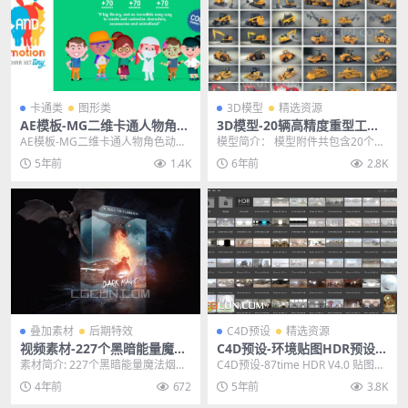
卡通类
图形类
3D模型
精选资源
AE模板-MG二维卡通人物角色
3D模型-20辆高精度重型工程
动作设计绑定素材模板
车辆模型C4D MAX 3DS FBX
AE模板-MG二维卡通人物角色动作
模型简介： 模型附件共包含20个重
OBJ DXF 含贴图材质
设计绑定素材模板 包含75个已经制
型工程车辆，重型机械，矿车，货
5年前
1.4K
6年前
2.8K
作好的人物角...
车，挖掘机，铲车...
叠加素材
后期特效
C4D预设
精选资源
视频素材-227个黑暗能量魔法
C4D预设-环境贴图HDR预设文
烟雾冲击怪兽法术打斗传送门
件 87time HDR V4.0
素材简介: 227个黑暗能量魔法烟雾
C4D预设-87time HDR V4.0 贴图H
4K特效素材
冲击怪兽法术打斗传送门4K特效素
DR预设文件 其他推荐： C4...
4年前
672
5年前
3.8K
材，使用和组...