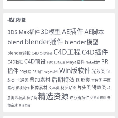
-热门标签
AE插件
AE脚本
3D模型
3DS Max插件
blender插件
blend
blender模型
C4D工程
C4D插件
blender预设
C4D
C4D包装
PR
C4D预设
C4D教程
Maya插件
FBX
Nuke插件
LUT预设
Win版软件
插件
光效类
PR预设
包
PS插件
Vegas插件
后期特效
叠加素材
图形类
卡通类
装类
宣传类
平面
特效类
片头类
抠像素材
材质贴图
素材
文本类
影视制作
相
精选资源
达芬奇插件
册类
科技类
粒子类
音
达芬奇预设
频音效
高清实拍