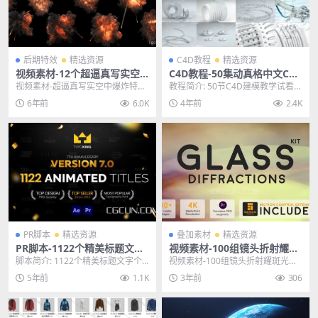
后期特效
精选资源
C4D教程
精选资源
视频素材-12个超逼真写实空
C4D教程-50集动真格中文C4D
中爆炸特效合成高清视频素材
产品建模案例教程含素材(14.7
视频素材-超逼真写实空中爆炸特效
教程简介: 50节C4D建模教学试看，
G下载)
合成高清视频素材下载 主题授权提
布线挖洞技术，角色卡通，产品，
6年前
6.0K
4年前
2.4K
示：请在后台主题...
多边形，曲线...
PR脚本
精选资源
叠加素材
精选资源
PR脚本-1122个精美标题文字
视频素材-100组镜头折射耀斑
个性排版标题动画脚本 TypoK
光效4K叠加视频素材
脚本简介: 1122个精美标题文字个
视频素材-100组镜头折射耀斑光效4
ing V7.0
性排版标题动画脚本 TypoKing V
K叠加视频素材 标签：模糊， 散
5年前
1.1K
3年前
306
7....
景，胶片，耀...