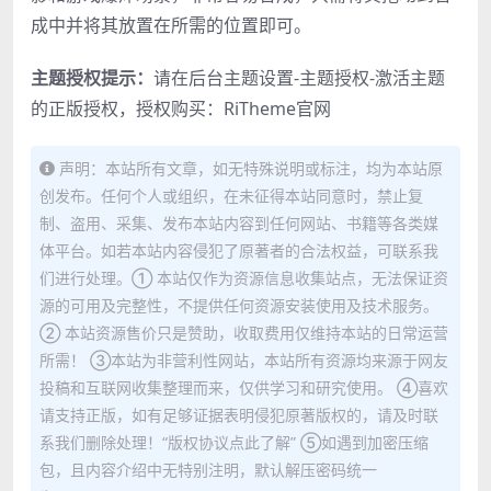
成中并将其放置在所需的位置即可。
主题授权提示：
请在后台主题设置-主题授权-激活主题
的正版授权，授权购买：
RiTheme官网
声明：本站所有文章，如无特殊说明或标注，均为本站原
创发布。任何个人或组织，在未征得本站同意时，禁止复
制、盗用、采集、发布本站内容到任何网站、书籍等各类媒
体平台。如若本站内容侵犯了原著者的合法权益，可联系我
们进行处理。① 本站仅作为资源信息收集站点，无法保证资
源的可用及完整性，不提供任何资源安装使用及技术服务。
② 本站资源售价只是赞助，收取费用仅维持本站的日常运营
所需！ ③本站为非营利性网站，本站所有资源均来源于网友
投稿和互联网收集整理而来，仅供学习和研究使用。 ④喜欢
请支持正版，如有足够证据表明侵犯原著版权的，请及时联
系我们删除处理！“版权协议点此了解” ⑤如遇到加密压缩
包，且内容介绍中无特别注明，默认解压密码统一