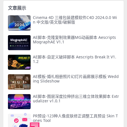
文章展示
Cinema 4D 三维包装建模软件C4D 2024.0.0 Wi
n 中文版/英文版/破解版
AE脚本-克隆复制效果器MG动画脚本 Aescripts
MographAE V1.1
AE脚本-自定义破碎脚本 Aescripts Break It V1.
1.2
AE模板-婚礼相册照片幻灯片画廊展示模板 Wedd
ing Slideshow
AE脚本-图层深度拉伸挤出三维立体效果脚本 Extr
udalizer v1.0.1
PR预设-123种人像皮肤修正调整工具预设 Skin T
ones Tool