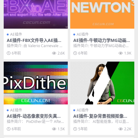
AE插件
AE插件
AE插件-FBX文件导入AE插件
AE插件-牛顿动力学MG动画必
FBX to AE Pro v1.0.4 WIN/
备插件 Newton 3.3 WIN破解
插件简介: 由 Valerio Carnevale 开
插件简介: 牛顿动力学MG动画必备
MAC破解版
版
发团队设计的一款免费AE ...
插件 Newton是AE的一款牛顿动力
6年前
2.6K
6年前
1.9K
学插件，...
AE插件
AE插件
AE插件-动态像素变形失真视
AE插件-复杂背景视频抠像插
觉特效插件 PixDither v1.1 W
件 Goodbye Greenscreen v
插件简介： PixDither是一个 After
插件简介： AI智能抠像，可以直接
in/Mac
1.2.0 CPU+GPU Win破解版
Effects插件，它将量化您...
从绿幕或者复杂的背景中抠出需要
6年前
1.5K
5年前
2.2K
的元素，十分简单...