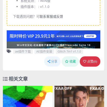
系统支持： :
WIN版
插件版本： :
v1.1.0
下载遇到问题？可
联系客服或反馈
ae插件下载
AE插件安装
Glitch 7in1 v1.1.0
分享
收藏
点赞(
0
)
相关文章