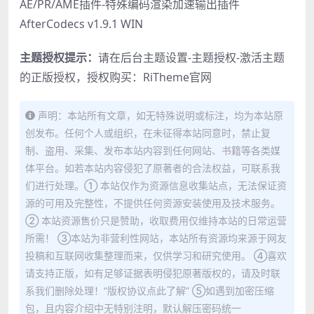
AE/PR/AME插件-特殊编码渲染加速输出插件
AfterCodecs v1.9.1 WIN
主题授权提示：
请在后台主题设置-主题授权-激活主题
的正版授权，授权购买：
RiTheme官网
声明：本站所有文章，如无特殊说明或标注，均为本站原
创发布。任何个人或组织，在未征得本站同意时，禁止复
制、盗用、采集、发布本站内容到任何网站、书籍等各类媒
体平台。如若本站内容侵犯了原著者的合法权益，可联系我
们进行处理。① 本站仅作为资源信息收集站点，无法保证资
源的可用及完整性，不提供任何资源安装使用及技术服务。
② 本站资源售价只是赞助，收取费用仅维持本站的日常运营
所需！ ③本站为非营利性网站，本站所有资源均来源于网友
投稿和互联网收集整理而来，仅供学习和研究使用。 ④喜欢
请支持正版，如有足够证据表明侵犯原著版权的，请及时联
系我们删除处理！“版权协议点此了解” ⑤如遇到加密压缩
包，且内容介绍中无特别注明，默认解压密码统一