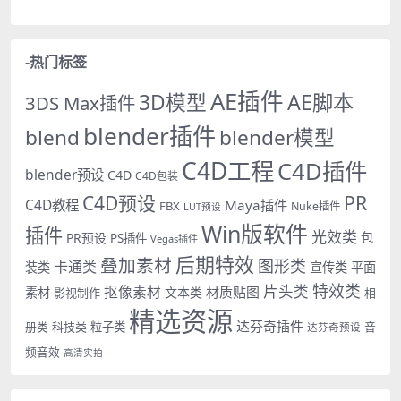
-热门标签
AE插件
AE脚本
3D模型
3DS Max插件
blender插件
blend
blender模型
C4D工程
C4D插件
blender预设
C4D
C4D包装
PR
C4D预设
C4D教程
Maya插件
FBX
Nuke插件
LUT预设
Win版软件
插件
光效类
PR预设
包
PS插件
Vegas插件
后期特效
叠加素材
图形类
卡通类
装类
宣传类
平面
特效类
片头类
抠像素材
材质贴图
素材
文本类
影视制作
相
精选资源
达芬奇插件
册类
科技类
粒子类
音
达芬奇预设
频音效
高清实拍