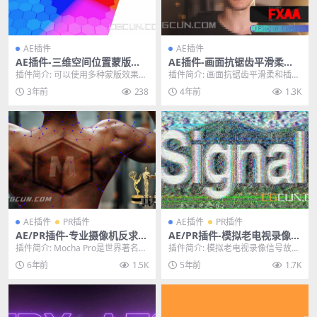
AE插件
AE插件
AE插件-三维空间位置蒙版遮
AE插件-画面抗锯齿平滑柔和
罩插件 Position Matte v2.3
插件 FXAA v1.1 Win/Mac 含
插件简介: 可以使用多种蒙版效果来
插件简介: 画面抗锯齿平滑柔和插件
Win/Mac破解版
使用教程
制作三维空间下的遮罩，这样可以
FXAA v1.1 Win/Mac 含使用教...
3年前
238
4年前
1.3K
轻松地添加文字或...
AE插件
PR插件
AE插件
PR插件
AE/PR插件-专业摄像机反求褶
AE/PR插件-模拟老电视录像信
皱平面跟踪插件Mocha Pro 2
号故障干扰特效 Signal v1.2.0
插件简介: Mocha Pro是世界著名的
插件简介: 模拟老电视录像信号故障
021 v8.0.0 Win破解版
Win中文汉化版
平面跟踪，旋转定位和物体去除工
干扰特效插件 Signal v1.2.0 Wi...
6年前
1.5K
5年前
1.7K
具。对于...