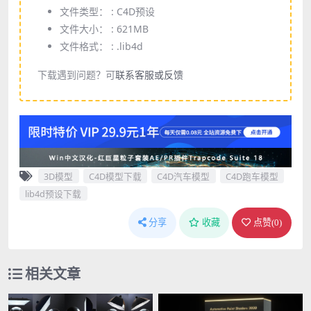
文件类型： :
C4D预设
文件大小： :
621MB
文件格式： :
.lib4d
下载遇到问题？可
联系客服或反馈
3D模型
C4D模型下载
C4D汽车模型
C4D跑车模型
lib4d预设下载
分享
收藏
点赞(
0
)
相关文章