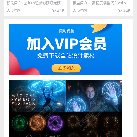
摄影棚舞台照明HDRI产品场
车辆模型下载 (格式支持:Max/
预设简介: 包含18组摄影棚灯光预设
模型简介： 高精度模型汽车Vol.5给
景渲染预设
C4D/FBX/OBJ)
+9个U/L型舞台+130个HDRI预设+
你10个非常高细节的带材质的汽车
6年前
2.1K
6年前
3.2K
5...
模型。每一...