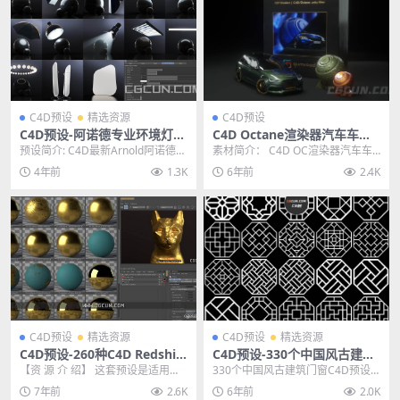
C4D预设
精选资源
C4D预设
C4D预设-阿诺德专业环境灯光
C4D Octane渲染器汽车车漆
HDRI照明渲染场景预设 Arno
油漆着色材质预设orbx格式 A
预设简介: C4D最新Arnold阿诺德渲
素材简介： C4D OC渲染器汽车车
ld Light Suite for C4D v2.0
utomotive Paint Shaders 2
染器专业环境灯光照明HDRI渲染场
漆油漆着色材质预设orbx格式 Auto
4年前
1.3K
6年前
2.4K
020
景预...
mo...
C4D预设
精选资源
C4D预设
精选资源
C4D预设-260种C4D Redshift
C4D预设-330个中国风古建筑
渲染器金银铜铁金属4K高清P
门窗C4D预设模型
【资 源 介 绍】 这套预设是适用于C
330个中国风古建筑门窗C4D预设
BR材质预设
inema 4D + Redshift 最...
模型，这是330个中国风窗户模型
7年前
2.6K
6年前
2.0K
预设中国风格窗...