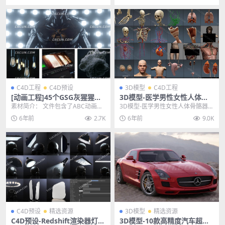
C4D工程
C4D预设
3D模型
C4D工程
[动画工程]45个GSG灰猩猩真
3D模型-医学男性女性人体骨
实灰尘颗粒ABC模型视频素材
骼器官内脏解剖精细模型
素材简介： 文件包含了ABC动画模
3D模型-医学男性女性人体骨骼器官
合集
型和灰尘颗粒的动态视频文件，45
内脏解剖精细模型 文件链接出问
6年前
2.7K
6年前
9.0K
个GSG灰猩猩...
题，此资源临时暂...
C4D预设
精选资源
3D模型
精选资源
C4D预设-Redshift渲染器灯光
3D模型-10款高精度汽车超跑