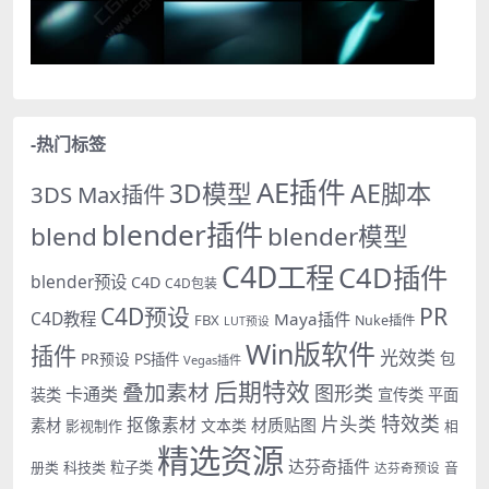
-热门标签
AE插件
AE脚本
3D模型
3DS Max插件
blender插件
blend
blender模型
C4D工程
C4D插件
blender预设
C4D
C4D包装
PR
C4D预设
C4D教程
Maya插件
FBX
Nuke插件
LUT预设
Win版软件
插件
光效类
PR预设
包
PS插件
Vegas插件
后期特效
叠加素材
图形类
卡通类
装类
宣传类
平面
特效类
片头类
抠像素材
材质贴图
素材
文本类
影视制作
相
精选资源
达芬奇插件
册类
科技类
粒子类
音
达芬奇预设