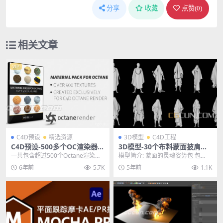
分享
收藏
点赞(
0
)
相关文章
VIP
C4D预设
精选资源
3D模型
C4D工程
C4D预设-500多个OC渲染器纹
3D模型-30个布料蒙面披肩不
理贴图材质预设包
同姿势僧人艺术创意C4D工程
一共包含超过500个Octane渲染器
模型简介: 蒙面的灵魂姿势包 包
模型包
用的C4D材质预设，有木材、石
含：30 种不同的悬垂姿势。 30 个
6年前
5.7K
5年前
1.1K
头、塑料、橡...
带有布料和...