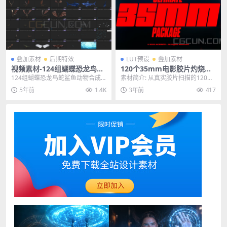
叠加素材
后期特效
LUT预设
叠加素材
视频素材-124组蝴蝶恐龙鸟蛇
120个35mm电影胶片灼烧刮
鲨鱼动物合成特效高清素材(含
痕颗粒噪点过渡LUTs预设音效
124组蝴蝶恐龙鸟蛇鲨鱼动物合成
素材简介: 从真实胶片扫描的120多
透明通道)
4K视频素材
特效高清素材(含透明通道)，素材包
种颗粒，烧伤，门，过渡，纹理和
5年前
1.4K
3年前
417
含鲨鱼、蝴蝶、...
叠加层。如果您...