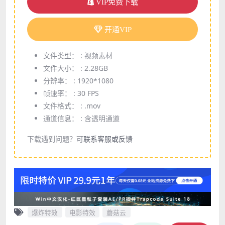
VIP免费下载
开通VIP
文件类型： :
视频素材
文件大小： :
2.28GB
分辨率： :
1920*1080
帧速率： :
30 FPS
文件格式： :
.mov
通道信息： :
含透明通道
下载遇到问题？可
联系客服或反馈
爆炸特效
电影特效
蘑菇云