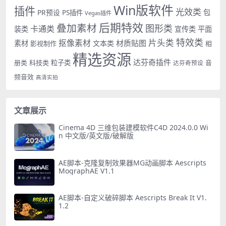
Win版软件
插件
光效类
PR预设
包
PS插件
Vegas插件
后期特效
叠加素材
图形类
卡通类
装类
宣传类
平面
特效类
片头类
抠像素材
材质贴图
素材
文本类
影视制作
相
精选资源
达芬奇插件
册类
科技类
粒子类
音
达芬奇预设
频音效
高清实拍
文章展示
Cinema 4D 三维包装建模软件C4D 2024.0.0 Wi
n 中文版/英文版/破解版
AE脚本-克隆复制效果器MG动画脚本 Aescripts
MographAE V1.1
AE脚本-自定义破碎脚本 Aescripts Break It V1.
1.2