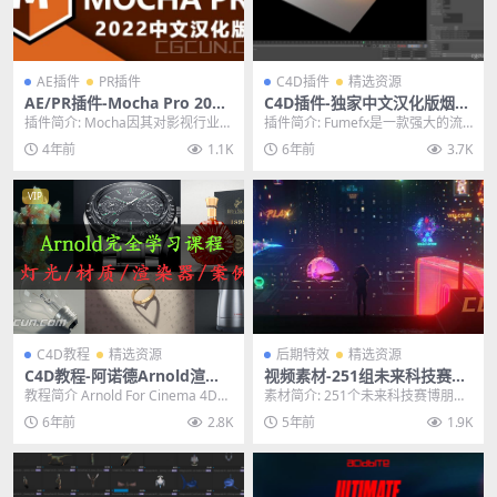
AE插件
PR插件
C4D插件
精选资源
AE/PR插件-Mocha Pro 2022
C4D插件-独家中文汉化版烟雾
中文汉化版摩卡平面物体跟踪
火焰爆炸特效模拟插件 SitniS
插件简介: Mocha因其对影视行业的
插件简介: Fumefx是一款强大的流
插件
ati FumeFX 5.0
贡献而获得了著名的奥斯卡奖和艾
体动力学模拟插件，其强大的流体
4年前
1.1K
6年前
3.7K
美奖。Moc...
动力学引擎可...
VIP
C4D教程
精选资源
后期特效
精选资源
C4D教程-阿诺德Arnold渲染
视频素材-251组未来科技赛博
器产品设计渲染案例讲解中文
朋克图形元素4K特效合成素材
教程简介 Arnold For Cinema 4D全
素材简介: 251个未来科技赛博朋克
教程
(含透明通道)
面系列阿诺德Arnold渲染...
发光图形素材,这些素材可以让你创
6年前
2.8K
5年前
1.9K
建赛博朋克和...