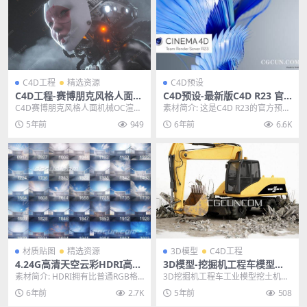
C4D工程
精选资源
C4D预设
C4D工程-赛博朋克风格人面机
C4D预设-最新版C4D R23 官
械OC渲染场景工程文件CG村
方预设库 C4D R23 预设包
C4D赛博朋克风格人面机械OC渲染
素材简介: 这是C4D R23的官方预设
网
场景工程文件 其他推荐: C4D工程-
库 文件大小：11G 因为有些人不需
5年前
949
6年前
6.6K
投币机马...
要官...
材质贴图
精选资源
3D模型
C4D工程
4.24G高清天空云彩HDRI高动
3D模型-挖掘机工程车模型挖
态全景贴图环境光照素材
土机C4D工程模型FBX模型
素材简介: HDRI拥有比普通RGB格
3D挖掘机工程车工业模型挖土机C4
式图像（仅8bit的亮度范围）更大
D工程模型FBX模型 其他推荐: C4D
6年前
2.7K
5年前
508
的亮度范...
工程-...