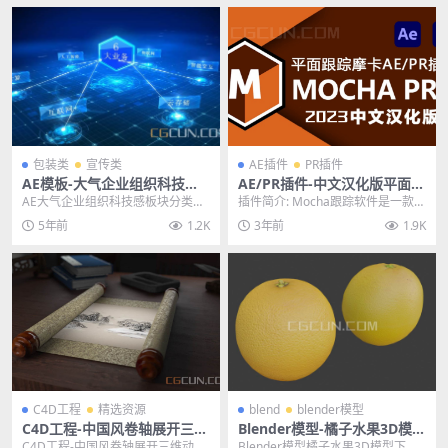
包装类
宣传类
AE插件
PR插件
AE模板-大气企业组织科技感
AE/PR插件-中文汉化版平面跟
板块分类展示模板
踪插件 Mocha Pro 2023 v10.
AE大气企业组织科技感板块分类展
插件简介: Mocha跟踪软件是一款用
0.0 Win一键安装版
示模板 其他推荐: AE模板-科技感互
于视频跟踪和视觉效果合成的专业
5年前
1.2K
3年前
1.9K
联网信息网...
软件，可帮助...
C4D工程
精选资源
blend
blender模型
C4D工程-中国风卷轴展开三维
Blender模型-橘子水果3D模型
动画工程Redshift渲染器工程
下载 文件格式blend
C4D工程-中国风卷轴展开三维动画
Blender模型橘子水果3D模型下载