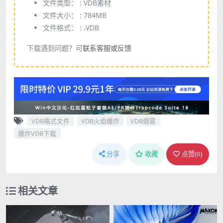
文件类型： :
VDB素材
文件大小： :
784MB
文件格式： :
.VDB
下载遇到问题？可
联系客服或反馈
VDB格式文件
VDB火焰爆炸
VDB烟雾
爆炸VDB下载
分享
收藏
点赞(
0
)
相关文章