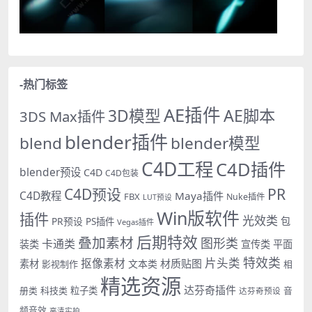
-热门标签
AE插件
AE脚本
3D模型
3DS Max插件
blender插件
blend
blender模型
C4D工程
C4D插件
blender预设
C4D
C4D包装
PR
C4D预设
C4D教程
Maya插件
FBX
Nuke插件
LUT预设
Win版软件
插件
光效类
PR预设
包
PS插件
Vegas插件
后期特效
叠加素材
图形类
卡通类
装类
宣传类
平面
特效类
片头类
抠像素材
材质贴图
素材
文本类
影视制作
相
精选资源
达芬奇插件
册类
科技类
粒子类
音
达芬奇预设
频音效
高清实拍