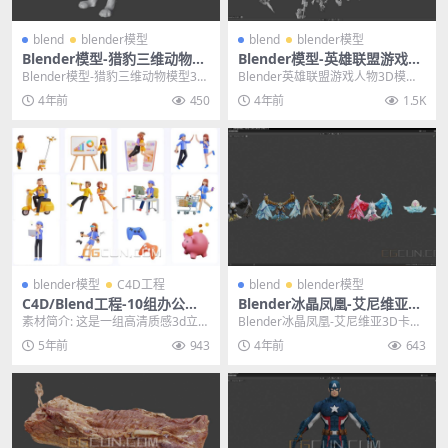
blend
blender模型
blend
blender模型
Blender模型-猎豹三维动物模
Blender模型-英雄联盟游戏人
型3D模型素材（白模）
物3D模型全英雄模型素材（白
Blender模型-猎豹三维动物模型3D
Blender英雄联盟游戏人物3D模型
模）
模型素材（白模） 其他推荐: Blen
全英雄模型素材（白模） 其他推荐:
4年前
450
4年前
1.5K
d...
Ble...
blender模型
C4D工程
blend
blender模型
C4D/Blend工程-10组办公室
Blender冰晶凤凰-艾尼维亚3D
卡通人物互动IP角色购物上班
卡通模型三维游戏人物模型
素材简介: 这是一组高清质感3d立体
Blender冰晶凤凰-艾尼维亚3D卡通
设计灵感3D立体模型
人物购物办公互动c4d造型KV海报
模型三维游戏人物模型 其他推荐: Bl
5年前
943
4年前
643
设计素材源...
e...