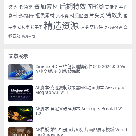
后期特效
叠加素材
图形类
卡通类
装类
宣传类
平面
特效类
片头类
抠像素材
材质贴图
素材
文本类
影视制作
相
精选资源
达芬奇插件
册类
科技类
粒子类
音
达芬奇预设
频音效
高清实拍
文章展示
Cinema 4D 三维包装建模软件C4D 2024.0.0 Wi
n 中文版/英文版/破解版
AE脚本-克隆复制效果器MG动画脚本 Aescripts
MographAE V1.1
AE脚本-自定义破碎脚本 Aescripts Break It V1.
1.2
AE模板-婚礼相册照片幻灯片画廊展示模板 Wedd
ing Slideshow