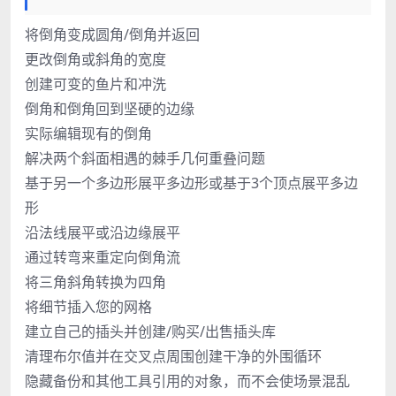
将倒角变成圆角/倒角并返回
更改倒角或斜角的宽度
创建可变的鱼片和冲洗
倒角和倒角回到坚硬的边缘
实际编辑现有的倒角
解决两个斜面相遇的棘手几何重叠问题
基于另一个多边形展平多边形或基于3个顶点展平多边
形
沿法线展平或沿边缘展平
通过转弯来重定向倒角流
将三角斜角转换为四角
将细节插入您的网格
建立自己的插头并创建/购买/出售插头库
清理布尔值并在交叉点周​​围创建干净的外围循环
隐藏备份和其他工具引用的对象，而不会使场景混乱