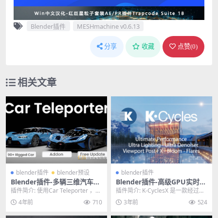
Blender插件
MESHmachine v0.6.13
分享
收藏
点赞(
0
)
相关文章
blender插件
blender预设
blender插件
Blender插件-多辆三维汽车模
Blender插件-高级GPU实时渲
型资产预设 Car Teleporter V
染器 K-Cycles 3.51 Win
插件简介: 使用Car Teleporter ，您
插件简介: K-CyclesX 是一款经过高
1.0.8.2
可以轻松地在项目中导入和使用
度优化的自定义构建，融合了 Cyc
4年前
710
3年前
524
汽...
l...