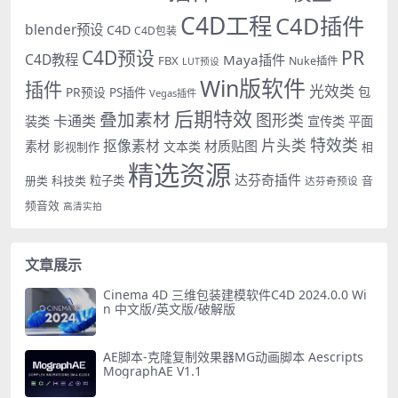
C4D工程
C4D插件
blender预设
C4D
C4D包装
PR
C4D预设
C4D教程
Maya插件
FBX
Nuke插件
LUT预设
Win版软件
插件
光效类
PR预设
包
PS插件
Vegas插件
后期特效
叠加素材
图形类
卡通类
装类
宣传类
平面
特效类
片头类
抠像素材
材质贴图
素材
文本类
影视制作
相
精选资源
达芬奇插件
册类
科技类
粒子类
音
达芬奇预设
频音效
高清实拍
文章展示
Cinema 4D 三维包装建模软件C4D 2024.0.0 Wi
n 中文版/英文版/破解版
AE脚本-克隆复制效果器MG动画脚本 Aescripts
MographAE V1.1