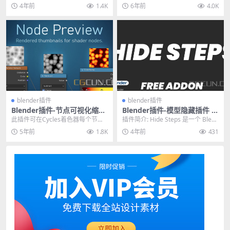
V1.0
t Scatter
时，谁需要 HDRi? True-Sky V1...
是一款Blender散射插...
4年前
1.4K
6年前
4.0K
blender插件
blender插件
Blender插件-节点可视化缩略
Blender插件-模型隐藏插件 H
图预览插件 Node Preview V
ide Steps v1.0.1
此插件可在Cycles着色器每个节点
插件简介: Hide Steps 是一个 Blend
1.6
上方显示可视化缩略图。 插件特征:
er 插件，可让您将隐藏的对...
5年前
1.8K
4年前
431
对于每个...