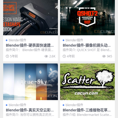
blender插件
blender插件
Blender插件-硬表面快速建模
Blender插件-摄像机镜头动画
插件 Kit Ops Design Magic
插件 Qshot 2.0.9 含使用教程
插件简介： Blender插件-硬表面快
插件简介: QUICK SHOT 是 Blender
速建模插件Design Magic是Bl...
2.8+ 的一个插件，它允...
5年前
2.6K
4年前
945
blender插件
blender插件
Blender插件-真实天空云彩大
Blender插件-三维植物花草地
气环境雾模拟插件 True-Sky
快速生成插件 Blendermarke
插件简介: 当你可以拥有真正的天空
插件介绍: Blendermarket Scatter