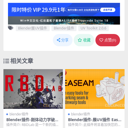
Blender展UV插件
Blender插件
UV Toolkit 2.0.6
分享
收藏
点赞(
0
)
相关文章
blender插件
blender插件
Blender插件-刚体动力学破碎
Blender插件-展UV插件 Ease
爆炸烟雾插件 RBDLab V1.1.1
am V0.0.5–An Easy And Qui
插件简介: RBDLab 是一个新的插
插件简介: 此插件将显着加快您的展