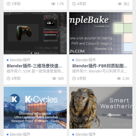
ck Way To Marking Seam
件，可以充分利用 Blender 的物理
开工作流程，尤其是在标记接缝
5年前
1.7K
4年前
382
特...
处。Easeam可...
blender插件
blender插件
Blender插件-三维场景快速智
Blender插件-PBR材质贴图烘
能管理插件 Smart Scene Ma
焙插件 SimpleBake 5.1.2
插件简介: SSM 是一款快速管理场
插件简介: Blender可以利用节点来
nger V0.262
景的blender插件，相比其他更强大
制作复杂的PBR材质，SimpleBak...
4年前
540
6年前
2.3K
或特定...
blender插件
blender插件