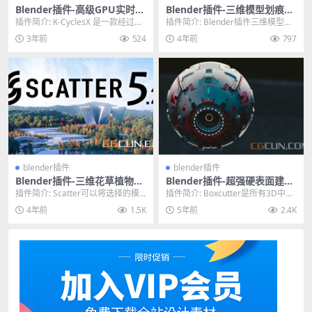
Blender插件-高级GPU实时渲
Blender插件-三维模型划痕污
染器 K-Cycles 3.51 Win
垢做旧插件 Smart Weatheri
插件简介: K-CyclesX 是一款经过高
插件简介: Blender插件三维模型划
ng v2.0.0
度优化的自定义构建，融合了 Cyc
痕污垢做旧插件 Smart Weathe...
3年前
524
4年前
797
l...
blender插件
blender插件
Blender插件-三维花草植物随
Blender插件-超强硬表面建模
机散布生成工具 Scatter V5.2
布尔神器插件 BoxCutter 7.1
插件简介: Scatter可以将选择的模
插件简介: Boxcutter是所有3D中第
9.6.4+HardOps 00987
型物体在指定的表面快速随机分布
一个基于这种图形的布尔产品，目
4年前
1.5K
5年前
2.4K
生成，也可...
前在B...