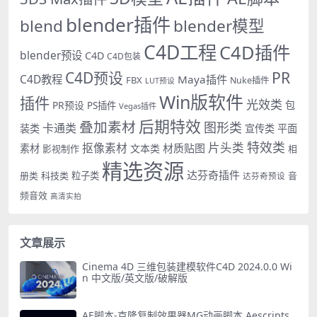
blender插件
blend
blender模型
C4D工程
C4D插件
blender预设
C4D
C4D包装
PR
C4D预设
C4D教程
Maya插件
FBX
Nuke插件
LUT预设
Win版软件
插件
光效类
PR预设
包
PS插件
Vegas插件
后期特效
叠加素材
图形类
卡通类
装类
宣传类
平面
特效类
片头类
抠像素材
材质贴图
素材
文本类
影视制作
相
精选资源
达芬奇插件
册类
科技类
粒子类
音
达芬奇预设
频音效
高清实拍
文章展示
Cinema 4D 三维包装建模软件C4D 2024.0.0 Wi
n 中文版/英文版/破解版
AE脚本-克隆复制效果器MG动画脚本 Aescripts