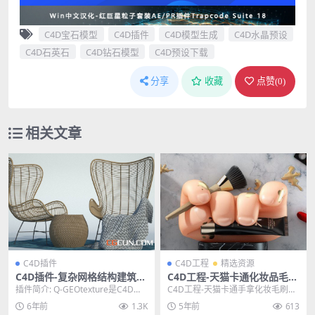
C4D宝石模型
C4D插件
C4D模型生成
C4D水晶预设
C4D石英石
C4D钻石模型
C4D预设下载
分享
收藏
点赞(
0
)
相关文章
C4D插件
C4D工程
精选资源
C4D插件-复杂网格结构建筑形
C4D工程-天猫卡通化妆品毛刷
体建模插件 QGeoTexture v1.
电商广告海报Octane工程
插件简介: Q-GEOtexture是C4D的
C4D工程-天猫卡通手拿化妆毛刷的
5 Win破解版
一个变形器插件，可以模拟制作复
电商海报Octane工程 其他推荐 C4
6年前
1.3K
5年前
613
杂的...
D模型...