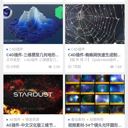
C4D插件
C4D插件
C4D插件-三维模型几何地形图
C4D插件-蜘蛛网快速生成制作
形切片插件Toporizer 1.0 WI
插件 SpiderWeb 1.2 for Cin
文件类型： C4D插件-三维模型几何
【插 件 简 介】 SpiderWeb插件是
N/MAC
ema 4D
地形图形切片插件Toporizer 1.0 ...
由valkaari出品的一款插件，能...
6年前
2.3K
7年前
1.6K
AE插件
精选资源
叠加素材
后期特效
AE插件-中文汉化版三维节点
视频素材-54个镜头光环圆形