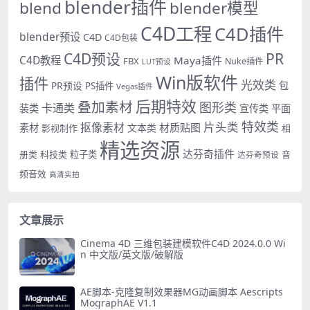
blender插件
blend
blender模型
C4D工程
C4D插件
blender预设
C4D
C4D包装
PR
C4D预设
C4D教程
Maya插件
FBX
Nuke插件
LUT预设
Win版软件
插件
光效类
PR预设
包
PS插件
Vegas插件
后期特效
叠加素材
图形类
卡通类
装类
宣传类
平面
特效类
片头类
抠像素材
材质贴图
素材
文本类
影视制作
相
精选资源
达芬奇插件
册类
科技类
粒子类
音
达芬奇预设
频音效
高清实拍
文章展示
Cinema 4D 三维包装建模软件C4D 2024.0.0 Wi
n 中文版/英文版/破解版
AE脚本-克隆复制效果器MG动画脚本 Aescripts
MographAE V1.1