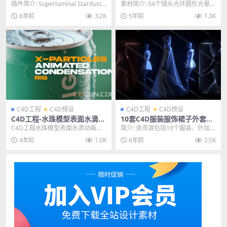
式粒子插件Superluminal Sta
光晕照耀素材叠加4K合成动画
插件简介: Superluminal Stardust
素材简介: 54个镜头光环圆形光晕照
rdust 1.2 WIN破解版
素材
1.2（星辰粒子插件）是...
耀素材叠加4K合成素材。适用于VF
6年前
3.2K
5年前
1.3K
X特效合成...
C4D工程
C4D预设
C4D工程
C4D预设
C4D工程-水珠模型表面水滴动
10套C4D服装服饰裙子外套动
画生成预设工程 X-Particles
画模型带绑定abc格式服装服
C4D工程水珠模型表面水滴动画生
简介: 该资源包括10个服装，外加步
Animated Condensation Ri
饰模型
成预设工程 X-Particles Animat...
行周期，Marvelous Designer...
4年前
1.0K
6年前
2.5K
g