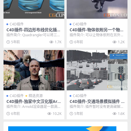
C4D插件
C4D插件
C4D插件-四边形布线优化插件
C4D插件-物体依附另一个物体
C4DPlugin Quadrangler v1.
组成分布排列插件 Nitro4D N
插件简介: Quadrangler可以将三角
插件简介: 可以让物体依附在另外一
0
itroFit v1.0
面重新分布成四边形布线，同时对
个物体的表面，比如将方块依附在
5年前
1.7K
6年前
1.2K
布线进...
恐龙模型的表面，...
C4D插件
精选资源
C4D插件
C4D插件-独家中文汉化版Arn
C4D插件-交通场景模拟插件 R
old阿诺德渲染器 3.0.2 WIN
ealTraffic 1.00.2 For C4D R1
插件简介: Arnold渲染器是一款高级
插件简介: 插件暂时没有更高破解版
中英双语版
6-R19 Win破解版
的、跨平台的渲染 API。是基于物
本，Cinema 4D R16-R19，Rea...
6年前
10.2K
5年前
1.6K
理算法...