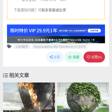
下载遇到问题？可
联系客服或反馈
C4D插件
GreyscaleGorilla Transform v1.231S
分享
收藏
点赞(
0
)
相关文章