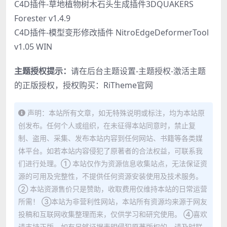
C4D插件-草地植物树木石头生成插件3DQUAKERS
Forester v1.4.9
C4D插件-模型变形修改插件 NitroEdgeDeformerTool
v1.05 WIN
主题授权提示：
请在后台主题设置-主题授权-激活主题
的正版授权，授权购买：
RiTheme官网
声明：本站所有文章，如无特殊说明或标注，均为本站原
创发布。任何个人或组织，在未征得本站同意时，禁止复
制、盗用、采集、发布本站内容到任何网站、书籍等各类媒
体平台。如若本站内容侵犯了原著者的合法权益，可联系我
们进行处理。① 本站仅作为资源信息收集站点，无法保证资
源的可用及完整性，不提供任何资源安装使用及技术服务。
② 本站资源售价只是赞助，收取费用仅维持本站的日常运营
所需！ ③本站为非营利性网站，本站所有资源均来源于网友
投稿和互联网收集整理而来，仅供学习和研究使用。 ④喜欢
请支持正版，如有足够证据表明侵犯原著版权的，请及时联