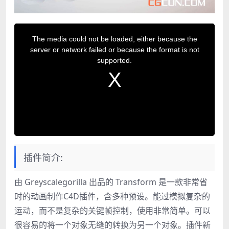
T
h
The media could not be loaded, either because the
i
server or network failed or because the format is not
s
supported.
i
s
a
m
o
d
a
l
w
i
插件简介:
n
d
o
由 Greyscalegorilla 出品的 Transform 是一款非常省
w
.
时的动画制作C4D插件，含多种预设。能过模拟复杂的
运动，而不是复杂的关键帧控制，使用非常简单。可以
很容易的将一个对象无缝的转换为另一个对象。插件新