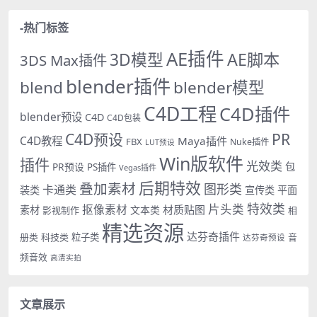
-热门标签
AE插件
AE脚本
3D模型
3DS Max插件
blender插件
blend
blender模型
C4D工程
C4D插件
blender预设
C4D
C4D包装
PR
C4D预设
C4D教程
Maya插件
FBX
Nuke插件
LUT预设
Win版软件
插件
光效类
PR预设
包
PS插件
Vegas插件
后期特效
叠加素材
图形类
卡通类
装类
宣传类
平面
特效类
片头类
抠像素材
材质贴图
素材
文本类
影视制作
相
精选资源
达芬奇插件
册类
科技类
粒子类
音
达芬奇预设
频音效
高清实拍
文章展示