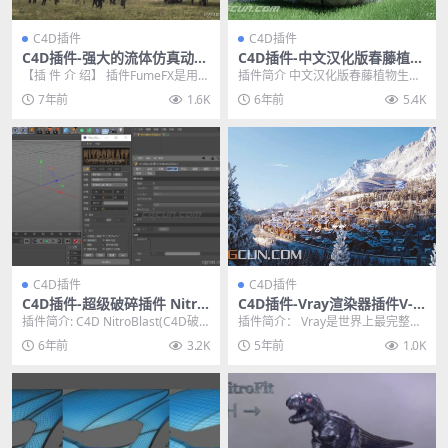
C4D插件
C4D插件
C4D插件-强大的流体仿真动力
C4D插件-中文汉化版春藤植物
学特效模拟插件 SitniSati Fu
生长插件 Ivy Grower 含使用
【插 件 介 绍】 插件FumeFX是用于
插件简介 中文汉化版春藤植物生长
meFX 5.0 Win版
教程
Cinema 4D的功能强大的流体动
插件 Ivy Grower For C4D R1...
7年前
1.6K
6年前
5.4K
力...
C4D插件
C4D插件
C4D插件-超级破碎插件 Nitro
C4D插件-Vray渲染器插件V-R
Blast2.02 中文汉化版含使用
ay Advanced 5.00.45
插件简介: C4D NitroBlast(C4D破
插件简介： Vray是世界上最完整的
教程
碎插件)是一款非常不错的免费破...
3D渲染工具，它可用于3ds Max中
6年前
3.2K
5年前
1.0K
使用。...