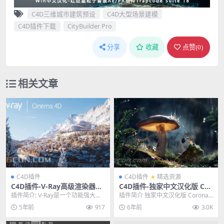
C4D三维城市建筑预设
C4D大型场景建模
C4D插件下载
CityBuilder Pro
分享
收藏
点赞(
0
)
相关文章
C4D插件
C4D插件
精选资源
C4D插件-V-Ray高级渲染器插
C4D插件-独家中文汉化版 Cor
件 V-Ray Advanced 5.10.24
ona Renderer 4.3 实时交互
插件简介: V-Ray是一个功能强大的
插件简介 独家中文汉化版 Corona
Win
渲染器插件Win中英双语版
渲染工具软件，这款软件不仅可以
Renderer 4.3 实时交互渲染器...
5年前
917
6年前
3.0K
将用户设计的...