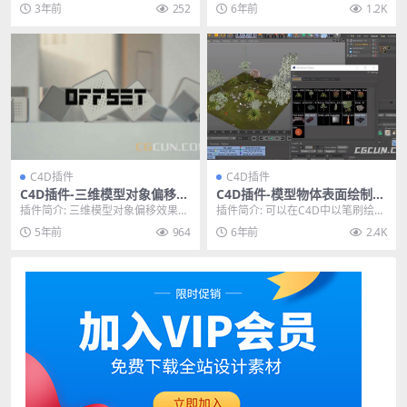
包以修改和生成样条线和网格为
个物体的表面，比如将方块依附在
3年前
252
6年前
1.2K
主。包含多种...
恐龙模型的表面，...
C4D插件
C4D插件
C4D插件-三维模型对象偏移效
C4D插件-模型物体表面绘制放
果器插件 Offset effector Fo
置插件Nitro4D NitroDraw v
插件简介: 三维模型对象偏移效果器
插件简介: 可以在C4D中以笔刷绘制
r C4D R21-R24
1.25 WIN/MAC破解版
插件 Offset effector将本机功能...
的方式，随意放置模型，更加方便
5年前
964
6年前
2.4K
随意，也可以控...