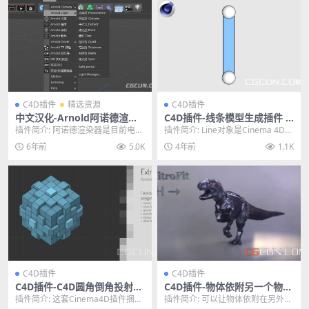
C4D插件
精选资源
C4D插件
中文汉化-Arnold阿诺德渲染
C4D插件-线条模型生成插件 Li
器插件 SolidAngle C4DtoA
ne Object V1.5 Win/Mac
插件简介: 阿诺德渲染器是目前电影
插件简介: Line对象是Cinema 4D的
3.1.0 Win替换破解版
工业中最流行的渲染器之一，多种S
一个简单而有用的插件，带有开放
6年前
5.0K
4年前
1.1K
hader材质...
的p...
C4D插件
C4D插件
C4D插件-C4D圆角倒角投射挤
C4D插件-物体依附另一个物体
出细分工具 Legacy Bundle v
组成分布排列插件 Nitro4D N
插件简介: 这套Cinema4D插件捆绑
插件简介: 可以让物体依附在另外一
0.21.1
itroFit v1.0