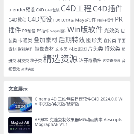
C4D工程
C4D插件
blender预设
C4D
C4D包装
PR
C4D预设
C4D教程
Maya插件
FBX
Nuke插件
LUT预设
Win版软件
插件
光效类
PR预设
包
PS插件
Vegas插件
后期特效
叠加素材
图形类
卡通类
装类
宣传类
平面
特效类
片头类
抠像素材
材质贴图
素材
文本类
影视制作
相
精选资源
达芬奇插件
册类
科技类
粒子类
音
达芬奇预设
频音效
高清实拍
文章展示
Cinema 4D 三维包装建模软件C4D 2024.0.0 Wi
n 中文版/英文版/破解版
AE脚本-克隆复制效果器MG动画脚本 Aescripts
MographAE V1.1