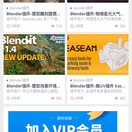
blender插件
blender插件
Blender插件-模型雕刻建模插
Blender插件-物理星光大气环
件 SpeedSculpt V0.1.30 含使
境效果模拟Physical Starligh
插件简介: Speedsculpt 是一个插
插件简介: 物理星光大气环境效果模
用教程
t And Atmosphere v1.6.3
件，可帮助您尽可能快速轻松地进
拟Blender插件Blendermarket...
4年前
718
3年前
280
行雕刻...
blender插件
blender插件
Blender插件-模型场景环境融
Blender插件-展UV插件 Ease
合混合插件 Blendit v1.5 Add
am V0.0.5–An Easy And Qui
插件简介: 可以方便快速的让模型之
插件简介: 此插件将显着加快您的展
-on
ck Way To Marking Seam
间更好的融合到一起，让场景看起
开工作流程，尤其是在标记接缝
4年前
595
4年前
382
来衔接不会很突兀...
处。Easeam可...