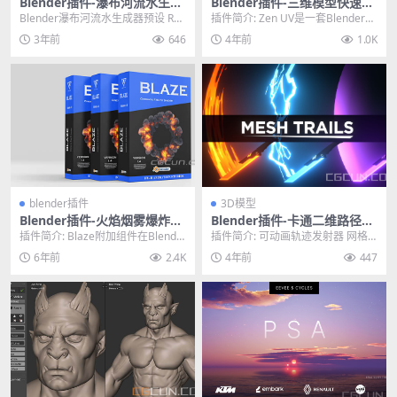
Blender插件-瀑布河流水生成
Blender插件-三维模型快速展
器预设 Realtime Waterfall S
UV工具 Zen UV 2.2.3
Blender瀑布河流水生成器预设 Rea
插件简介: Zen UV是一套Blender工
hader V2
ltime Waterfall Sha...
具，可以使用管道在Blender中...
3年前
646
4年前
1.0K
blender插件
3D模型
Blender插件-火焰烟雾爆炸电
Blender插件-卡通二维路径动
影材质特效生成插件 Blender
画光效拖尾插件 Mesh Trails
插件简介: Blaze附加组件在Blende
插件简介: 可动画轨迹发射器 网格
Market Blaze V1.4
V1.3.3 含预设包
r中创建电影火焰的材质，它共有26
轨迹可以使用任何贝塞尔曲线或多
6年前
2.4K
4年前
447
种...
边形曲线作为轨迹...