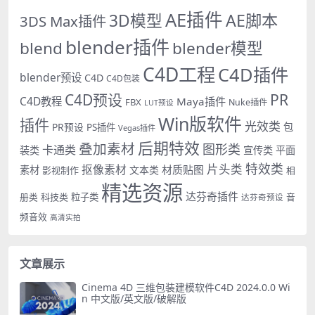
AE插件
AE脚本
3D模型
3DS Max插件
blender插件
blend
blender模型
C4D工程
C4D插件
blender预设
C4D
C4D包装
PR
C4D预设
C4D教程
Maya插件
FBX
Nuke插件
LUT预设
Win版软件
插件
光效类
PR预设
包
PS插件
Vegas插件
后期特效
叠加素材
图形类
卡通类
装类
宣传类
平面
特效类
片头类
抠像素材
材质贴图
素材
文本类
影视制作
相
精选资源
达芬奇插件
册类
科技类
粒子类
音
达芬奇预设
频音效
高清实拍
文章展示
Cinema 4D 三维包装建模软件C4D 2024.0.0 Wi
n 中文版/英文版/破解版