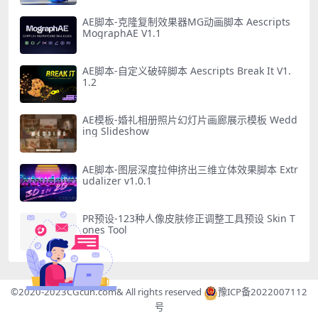
AE脚本-克隆复制效果器MG动画脚本 Aescripts
MographAE V1.1
AE脚本-自定义破碎脚本 Aescripts Break It V1.
1.2
AE模板-婚礼相册照片幻灯片画廊展示模板 Wedd
ing Slideshow
AE脚本-图层深度拉伸挤出三维立体效果脚本 Extr
udalizer v1.0.1
PR预设-123种人像皮肤修正调整工具预设 Skin T
ones Tool
©2020-2023
CGcun.com
& All rights reserved
豫ICP备2022007112
号