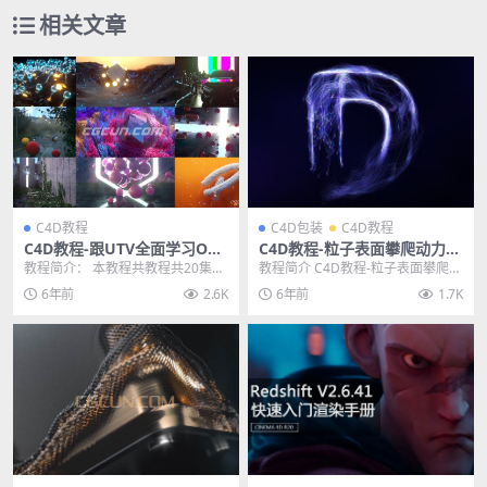
相关文章
C4D教程
C4D包装
C4D教程
C4D教程-跟UTV全面学习OC
C4D教程-粒子表面攀爬动力学
渲染器中文基础入门教程Octa
模块高级脑洞制作教程
教程简介： 本教程共教程共20集，
教程简介 C4D教程-粒子表面攀爬动
ne 3.07
由UTV公益社区（章老师），精心
力学模块高级脑洞制作教程 本节教
6年前
2.6K
6年前
1.7K
录制Octan...
学主要是对C...