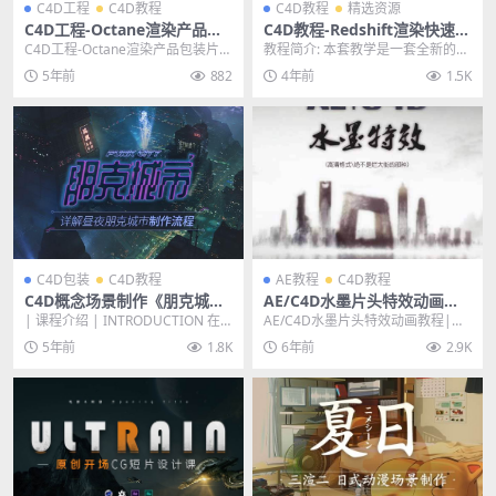
C4D工程
C4D教程
C4D教程
精选资源
C4D工程-Octane渲染产品包
C4D教程-Redshift渲染快速入
装片头动画工程文件含教程
门中文教学手册
C4D工程-Octane渲染产品包装片头
教程简介: 本套教学是一套全新的RS
动画工程文件含教程 其他推荐: c4d
入门教学，小白成长记（产品篇）
5年前
882
4年前
1.5K
工...
第五章节，教程...
C4D包装
C4D教程
AE教程
C4D教程
C4D概念场景制作《朋克城
AE/C4D水墨片头特效动画教
市》全流程【昼夜双案例教
程|国内精品水墨画制作视频
| 课程介绍 | INTRODUCTION 在
AE/C4D水墨片头特效动画教程|国
学】【中文字幕】
教程+素材插件
本套课程中，老师将使用C4D、o
内精品水墨画制作视频教程+素材插
5年前
1.8K
6年前
2.9K
c...
件，这个教程...