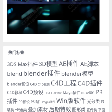
-热门标签
AE插件
AE脚本
3D模型
3DS Max插件
blender插件
blend
blender模型
C4D工程
C4D插件
blender预设
C4D
C4D包装
PR
C4D预设
C4D教程
Maya插件
FBX
Nuke插件
LUT预设
Win版软件
插件
光效类
PR预设
包
PS插件
Vegas插件
后期特效
叠加素材
图形类
卡通类
装类
宣传类
平面