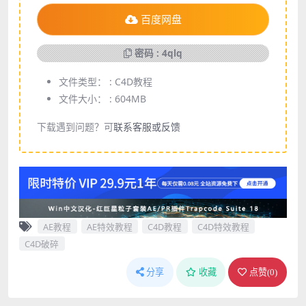
百度网盘
密码 : 4qlq
文件类型： :
C4D教程
文件大小： :
604MB
下载遇到问题？可
联系客服或反馈
AE教程
AE特效教程
C4D教程
C4D特效教程
C4D破碎
分享
收藏
点赞(
0
)