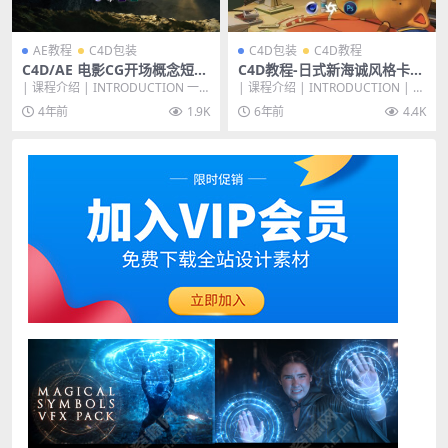
AE教程
C4D包装
C4D包装
C4D教程
C4D/AE 电影CG开场概念短片
C4D教程-日式新海诚风格卡通
《Ultrain-超脑》短片创作教
动漫场景制作《夏日》三渲二
| 课程介绍 | INTRODUCTION 一
| 课程介绍 | INTRODUCTION | 此
程课
【全流程】
颗裸露的大脑，驾驶着超文明飞船
次课程主要以C4D的卡通材质为...
4年前
1.9K
6年前
4.4K
逃离...