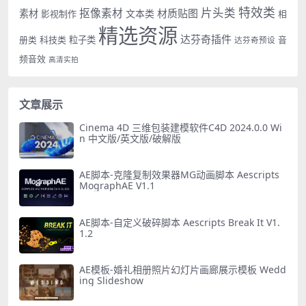
特效类
片头类
抠像素材
材质贴图
素材
文本类
影视制作
相
精选资源
达芬奇插件
册类
科技类
粒子类
音
达芬奇预设
频音效
高清实拍
文章展示
Cinema 4D 三维包装建模软件C4D 2024.0.0 Wi
n 中文版/英文版/破解版
AE脚本-克隆复制效果器MG动画脚本 Aescripts
MographAE V1.1
AE脚本-自定义破碎脚本 Aescripts Break It V1.
1.2
AE模板-婚礼相册照片幻灯片画廊展示模板 Wedd
ing Slideshow