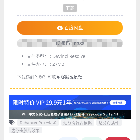
下载
百度网盘
密码 : npxs
文件类型： :
DaVinci Resolve
文件大小： :
27MB
下载遇到问题？可
联系客服或反馈
Dehancer Pro v4.1.0
达芬奇复古模拟
达芬奇插件
达芬奇胶片效果