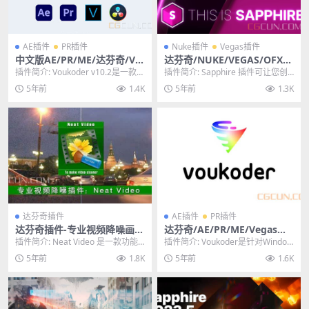
AE插件
PR插件
Nuke插件
Vegas插件
中文版AE/PR/ME/达芬奇/VE
达芬奇/NUKE/VEGAS/OFX蓝
GAS多格式视频编码渲染加速
宝石视觉特效插件 Sapphire
插件简介: Voukoder v10.2是一款免
插件简介: Sapphire 插件可让您创
输出插件 Voukoder v10.2 W
2022.01 Win
费开源的Voukoder是视频和...
建任何主机原生效果工具都无法比
5年前
1.4K
5年前
1.3K
in
拟的令人...
达芬奇插件
AE插件
PR插件
达芬奇插件-专业视频降噪画面
达芬奇/AE/PR/ME/Vegas视
去噪点插件 Neat Video Pro
频渲染加速输出插件 Voukod
插件简介: Neat Video 是一款功能
插件简介: Voukoder是针对Window
5.4.7 Win CE
er v8.0 Win中文版
强大的视频编辑插件，旨在减少数
s的全系统视频和音频编码服务，可
5年前
1.8K
5年前
1.6K
字噪声...
改...