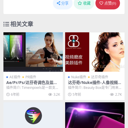
分享
收藏
点赞(
0
)
相关文章
AE插件
PR插件
Nuke插件
达芬奇插件
Ae/Pr/Ps/达芬奇调色及监视
达芬奇/Nuke插件-人像视频美
预览插件套件 Timeinpixels v
容插件 Digital Anarchy Bea
插件简介: Timeinpixels是一款支持
插件简介: Beauty Box是专门用来
2020.2 WIN破解版
uty Box v5.0.0 For OFX Win
Ae/Pr/达芬奇/Ps等软件的调...
做视频人像美容的插件，支持达芬
6年前
3.2K
5年前
2.7K
破解版
奇/Nu...