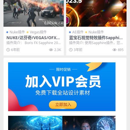
Nuke插件
Vegas插件
AE插件
Nuke插件
NUKE/达芬奇/VEGAS/OFX蓝
蓝宝石视觉特效插件Sapphire
宝石视觉特效插件 Sapphire
2023.5 CE Ae/Pr/Ps/OFX/Ve
插件简介： Boris FX Sapphire 202
插件简介: 使用Sapphire插件，您可
2021.0
gas/Nuke/达芬奇Win一键安
1.0 Plug-ins ...
以创造出任何主机原生效果工具所
6年前
2.3K
3年前
695
装版
无法比拟...