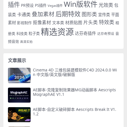
Win版软件
插件
光效类
PR预设
包
PS插件
Vegas插件
后期特效
叠加素材
图形类
卡通类
装类
宣传类
平面
特效类
片头类
抠像素材
材质贴图
素材
文本类
影视制作
相
精选资源
达芬奇插件
册类
科技类
粒子类
音
达芬奇预设
频音效
高清实拍
文章展示
Cinema 4D 三维包装建模软件C4D 2024.0.0 Wi
n 中文版/英文版/破解版
AE脚本-克隆复制效果器MG动画脚本 Aescripts
MographAE V1.1
AE脚本-自定义破碎脚本 Aescripts Break It V1.
1.2