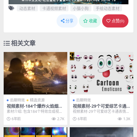
动态素材
卡通视频素材
小猫小狗
手绘动态素材
分享
收藏
点赞(
0
)
相关文章
后期特效
精选资源
后期特效
视频素材-184个爆炸火焰烟雾
视频素材-29个可爱综艺卡通
坍塌流星闪电电流特效合成视
表情面部动画贴图循环素材 含
素材介绍: 包含184个特效合成视频
视频素材-29个可爱综艺卡通表情面
频素材 含透明通道
透明通道
素材，包含：爆炸，浓烟，激光，
部动画贴图循环素材 含透明通道 其
6年前
2.7K
6年前
1.3K
闪电电流，流星...
他推荐： 视...