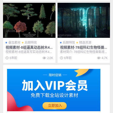
叠加素材
后期特效
后期特效
精选资源
视频素材-8组逼真动态树木4K
视频素材-78组科幻生物怪兽
高清视频合成素材 含通道视频
黏液高级特效合成4K高清素材
视频素材-8组逼真写实动态树木4K
素材简介: 78组科幻生物怪兽黏液高
高清视频合成素材 含通道视频 其他
级特效合成4K高清视频素材，包含
6年前
2.0K
6年前
4.7K
推荐： 视频...
78组黏液效...