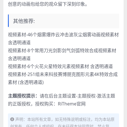
创意的动画包给您的观众留下深刻印象。
其他推荐:
视频素材-46个烟雾爆炸云冲击波灰尘烟雾动画视频素材
含透明通道
视频素材-8个常用刀光剑影剑气剑弧特效合成视频素材
含透明通道
视频素材-6个火花火星特效元素视频素材 含透明通道
视频素材-251组未来科技赛博朋克图形元素4K特效合成
素材 (含透明通道)
主题授权提示：
请在后台主题设置-主题授权-激活主题
的正版授权，授权购买：
RiTheme官网
声明：本站所有文章，如无特殊说明或标注，均为本站原
创发布。任何个人或组织，在未征得本站同意时，禁止复