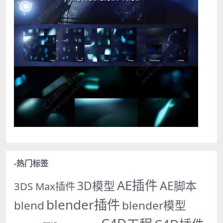
-热门标签
AE插件
AE脚本
3D模型
3DS Max插件
blender插件
blend
blender模型