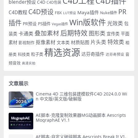
C4D工程
C4D插件
blender预设
C4D
C4D包装
PR
C4D预设
C4D教程
Maya插件
FBX
Nuke插件
LUT预设
Win版软件
插件
光效类
PR预设
包
PS插件
Vegas插件
后期特效
叠加素材
图形类
卡通类
装类
宣传类
平面
特效类
片头类
抠像素材
材质贴图
素材
文本类
影视制作
相
精选资源
达芬奇插件
册类
科技类
粒子类
音
达芬奇预设
频音效
高清实拍
文章展示
Cinema 4D 三维包装建模软件C4D 2024.0.0 Wi
n 中文版/英文版/破解版
AE脚本-克隆复制效果器MG动画脚本 Aescripts
MographAE V1.1
AE脚本-自定义破碎脚本 Aescripts Break It V1.