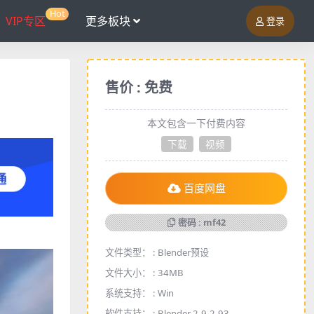
Hot
VIP专区
更多板块
登录
售价 : 免费
本文包含一下付费内容
下载
视频
百度网盘
密码 : mf42
文件类型： :
Blender预设
文件大小： :
34MB
系统支持： :
Win
软件支持： :
Blender 2.9-2.93