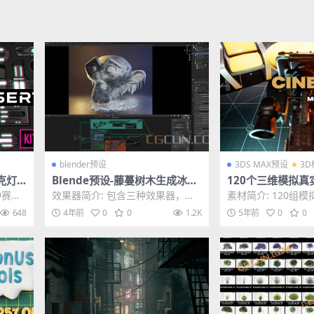
blender预设
3DS MAX预设
3D
朋克灯
Blende预设-藤蔓树木生成冰霜
120个三维模拟
miss
结冰效果器 预设blender格式
抖动晃动效果预设 
种赛博
效果器简介: 包含三种效果器，分
素材简介: 120组
Fi Li
x/abc/clip
预设，
别是藤蔓生长、植物树木、结冰效
机抖动摇晃效果预
648
4年前
0
0
1.2K
5年前
0
0
果，blender...
三维软件，比如...