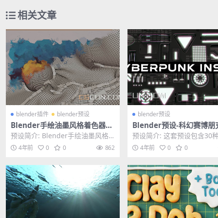
相关文章
blender插件
blender预设
blender预设
Blender手绘油墨风格着色器预
Blender预设-科幻赛博
设 Blender Illustration Shad
光模型预设 Cyberpunk E
预设简介: Blender手绘油墨风格
预设简介: 这套预设包含30
er Advanced V3
ive Inserts–Kpack – Sci 
着色器预设 Blender Illustr...
朋克科幻风格三维灯光模型
4年前
0
0
862
4年前
0
0
ghts
支持KIT OP...