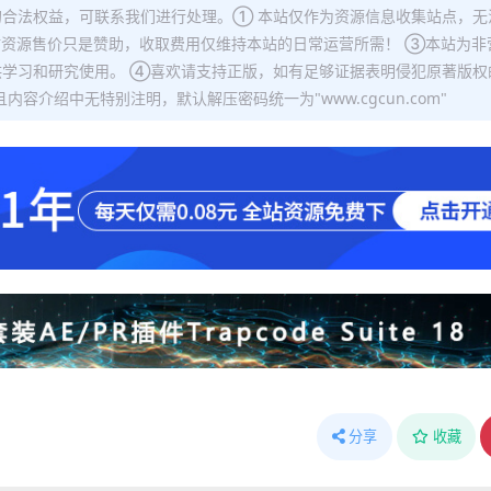
合法权益，可联系我们进行处理。① 本站仅作为资源信息收集站点，无
站资源售价只是赞助，收取费用仅维持本站的日常运营所需！ ③本站为非
学习和研究使用。 ④喜欢请支持正版，如有足够证据表明侵犯原著版权
容介绍中无特别注明，默认解压密码统一为"www.cgcun.com"
分享
收藏