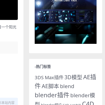
或者一个阳光
-热门标签
AE插
3D模型
3DS Max插件
件
AE脚本
blend
blender插件
blender模
C4D
布本站内容
型
blender预设