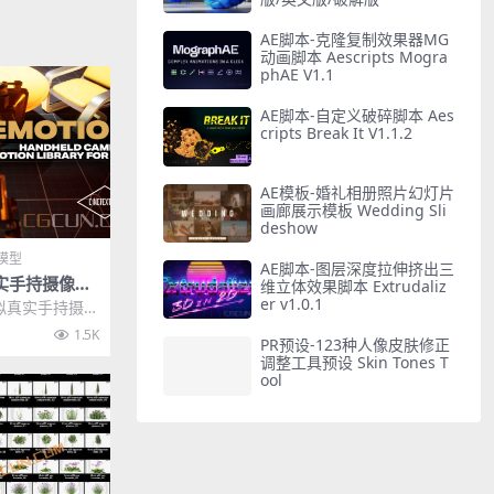
AE脚本-克隆复制效果器MG
动画脚本 Aescripts Mogra
phAE V1.1
AE脚本-自定义破碎脚本 Aes
cripts Break It V1.1.2
AE模板-婚礼相册照片幻灯片
画廊展示模板 Wedding Sli
deshow
模型
AE脚本-图层深度拉伸挤出三
真实手持摄像机
维立体效果脚本 Extrudaliz
文件格式fb
er v1.0.1
模拟真实手持摄像
设，支持大部分
1.5K
PR预设-123种人像皮肤修正
调整工具预设 Skin Tones T
ool