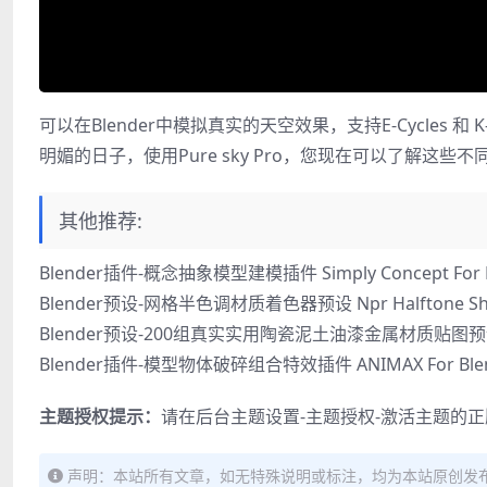
可以在Blender中模拟真实的天空效果，支持E-Cycles
明媚的日子，使用Pure sky Pro，您现在可以了解这些
其他推荐:
Blender插件-概念抽象模型建模插件 Simply Concept For Bl
Blender预设-网格半色调材质着色器预设 Npr Halftone Shad
Blender预设-200组真实实用陶瓷泥土油漆金属材质贴图预设 Real
Blender插件-模型物体破碎组合特效插件 ANIMAX For Ble
主题授权提示：
请在后台主题设置-主题授权-激活主题的
声明：本站所有文章，如无特殊说明或标注，均为本站原创发