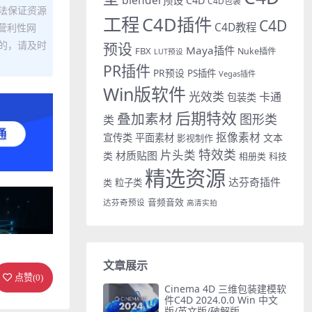
C4D
C4D包装
法保证资源
工程
C4D插件
C4D
C4D教程
营利性网
的，请及时
预设
Maya插件
FBX
Nuke插件
LUT预设
PR插件
PR预设
PS插件
Vegas插件
Win版软件
光效类
卡通
包装类
后期特效
叠加素材
图形类
类
抠像素材
宣传类
平面素材
文本
影视制作
特效类
片头类
材质贴图
类
相册类
科技
精选资源
达芬奇插件
类
粒子类
音频音效
达芬奇预设
高清实拍
文章展示
点赞(
0
)
Cinema 4D 三维包装建模软
件C4D 2024.0.0 Win 中文
版/英文版/破解版