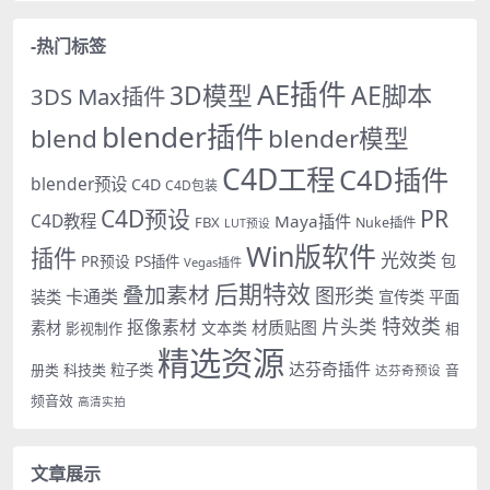
-热门标签
AE插件
AE脚本
3D模型
3DS Max插件
blender插件
blend
blender模型
C4D工程
C4D插件
blender预设
C4D
C4D包装
PR
C4D预设
C4D教程
Maya插件
FBX
Nuke插件
LUT预设
Win版软件
插件
光效类
PR预设
包
PS插件
Vegas插件
后期特效
叠加素材
图形类
卡通类
装类
宣传类
平面
特效类
片头类
抠像素材
材质贴图
素材
文本类
影视制作
相
精选资源
达芬奇插件
册类
科技类
粒子类
音
达芬奇预设
频音效
高清实拍
文章展示