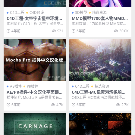
C4D工程
C4D预设
3D模型
精选资源
C4D工程-太空宇宙星空环境背
MMD模型1700套人物MMD模
景预设工程 Space Backdrop
型 全套MMD数据模型合集
素材简介: C4D工程-太空宇宙星空
素材数量：1700套模型 MMD软件
Asset
环境背景预设工程 Space Backdr
专用 资源 大小： 解压27Gb 资源
4年前
921
6年前
30.0K
o...
说明...
AE插件
PR插件
C4D工程
精选资源
AE/PR插件-中文汉化平面跟踪
C4D工程-MC像素港湾帆船城
摩卡插件 Mocha Pro 2021 v
堡《我的世界》3D游戏场景模
插件简介: Mocha Pro是世界著名的
C4D工程-MC像素港湾帆船城堡
8.0.0 Win一键安装破解版
型工程
平面跟踪，旋转定位和物体去除工
《我的世界》3D游戏场景模型工程
6年前
4.7K
6年前
2.7K
具。对于...
主题授权提示：...