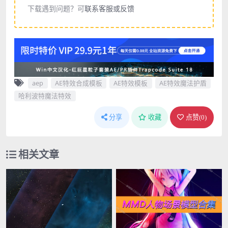
下载遇到问题？可
联系客服或反馈
aep
AE特效合成模板
AE特效模板
AE特效魔法护盾
哈利波特魔法特效
分享
收藏
点赞(
0
)
相关文章