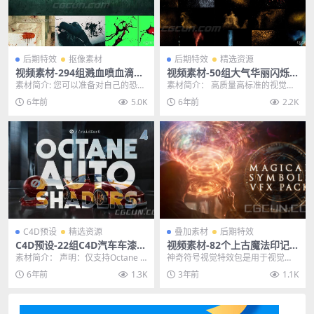
后期特效
抠像素材
后期特效
精选资源
视频素材-294组溅血喷血滴血
视频素材-50组大气华丽闪烁
绿幕特效合成4K视频素材合集
粒子飞舞叠加合成4K视频特效
素材简介: 您可以准备对自己的恐
素材简介： 高质量高标准的视觉效
素材
怖，犯罪和动作场景视频造成严重
果，适用不同视频场景，烘托画面
6年前
5.0K
6年前
2.2K
影响，拥有290多...
气氛，效果独特。使...
C4D预设
精选资源
叠加素材
后期特效
C4D预设-22组C4D汽车车漆材
视频素材-82个上古魔法印记
质预设OCtane 4.0高品质材质
魔法护盾战斗火花4K特效视频
素材简介： 声明：仅支持Octane 4.
神奇符号视觉特效包是用于视觉特
预设
合成素材
02.1+版本及更高版本的localD...
效合成和图形设计的 80 个素材资源
6年前
1.3K
3年前
1.1K
的集合。这些资...