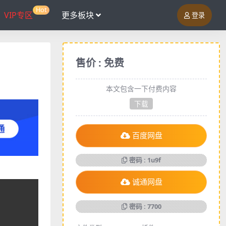
Hot
VIP专区
更多板块
登录
售价 : 免费
本文包含一下付费内容
下载
百度网盘
密码 : 1u9f
诚通网盘
密码 : 7700