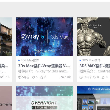
3DS Max插件
3DS Max插件
级渲染器
3Ds Max插件-Vray渲染器 V-R
3DS MAX插件-
N
ay v5.20.02正式破解版 含官方
件 Contrast Pro 
作与渲
插件简介： V-Ray for 3ds max是
插件简介： Contras
材质预设库
MAX 2013–2022
对象布置
3ds max的专业渲染器，是专...
AX的一款修改器插
550
5年前
0
0
1.8K
5年前
0
0
型...