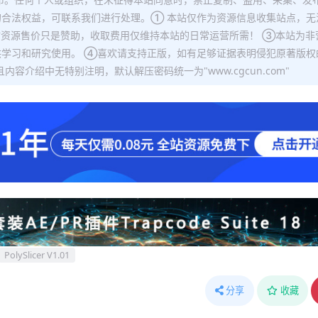
合法权益，可联系我们进行处理。① 本站仅作为资源信息收集站点，无
站资源售价只是赞助，收取费用仅维持本站的日常运营所需！ ③本站为非
学习和研究使用。 ④喜欢请支持正版，如有足够证据表明侵犯原著版权
容介绍中无特别注明，默认解压密码统一为"www.cgcun.com"
PolySlicer V1.01
分享
收藏