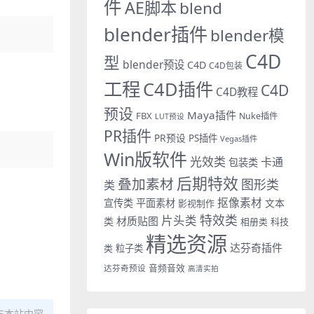
件
AE脚本
blend
blender插件
blender模
C4D
型
blender预设
C4D
C4D包装
工程
C4D插件
C4D
C4D教程
预设
Maya插件
FBX
Nuke插件
LUT预设
PR插件
PR预设
PS插件
Vegas插件
Win版软件
光效类
卡通
包装类
后期特效
叠加素材
图形类
类
抠像素材
宣传类
平面素材
文本
影视制作
特效类
片头类
材质贴图
类
相册类
科技
精选资源
达芬奇插件
类
粒子类
音频音效
达芬奇预设
高清实拍
布本站内容