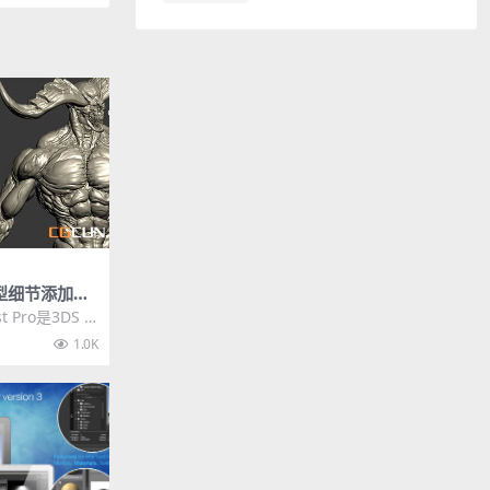
模型细节添加插
V1.0 For 3DS
t Pro是3DS M
件，可以给模
1.0K