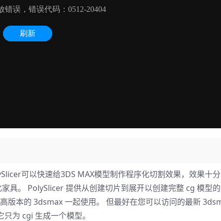
1，PolySlicer可以快速给3DS MAX模型制作程序化切割效果，效果十
数化家具。 PolySlicer 提供从创建切片到展开以创建完整 cg 模
和所有更高版本的 3dsmax 一起使用。 但最好在您可以访问的最新 3ds
它只为 cgi 生成一个模型。