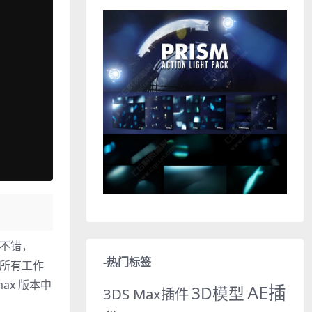
分不错，
-热门标签
型的所有工作
max 版本中
AE插
3D模型
3DS Max插件