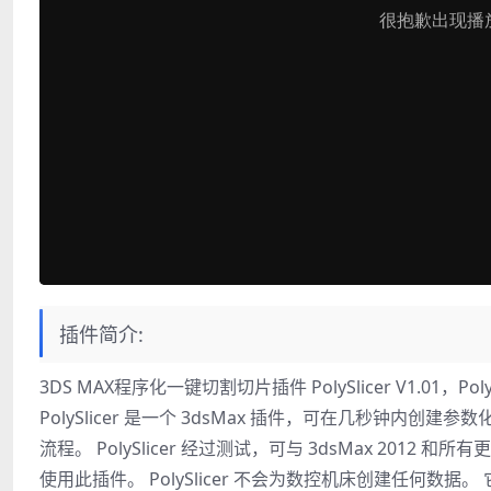
插件简介:
3DS MAX程序化一键切割切片插件 PolySlicer V1.0
PolySlicer 是一个 3dsMax 插件，可在几秒钟内创建参
流程。 PolySlicer 经过测试，可与 3dsMax 2012 
使用此插件。 PolySlicer 不会为数控机床创建任何数据。 