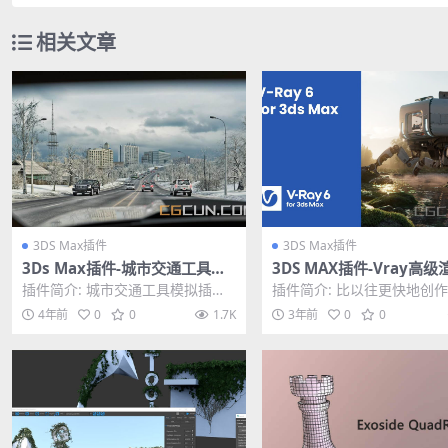
相关文章
3DS Max插件
3DS Max插件
3Ds Max插件-城市交通工具模
3DS MAX插件-Vray高
拟插件 CityTraffic V2.038 破
插件 V-Ray V6.01.00 WI
插件简介: 城市交通工具模拟插件
插件简介: 比以往更快地创
解版
CityTraffic V2.038是3ds ...
染。 轻松使用数百万 3D 
4年前
0
0
1.7K
3年前
0
0
您的场景，快...