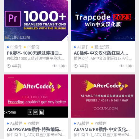
PR插件
PR预设
AE插件
精选资源
PR脚本-1000无缝过渡扭曲平
AE插件-中文汉化版红巨人粒
移炫光视频转场预设包脚本
子套装插件Trapcode Suite V
PR脚本1000无缝过渡扭曲平移炫光
插件支持: AE中文汉化版红巨人粒
2023.1.0 Win
视频转场预设包脚本，这套预设更
子套装插件Trapcode Suite V20...
4年前
1.0K
3年前
1.0K
新加入脚本形式...
AE插件
PR插件
AE插件
PR插件
AE/PR/AME插件-特殊编码加
AE/AME/PR插件-中文汉化版
速输出渲染 AfterCodecs v1.
特殊编码加速渲染输出插件Au
插件简介: 让AE可以直接输出MP4
插件简介: 让AE可以直接输出MP4