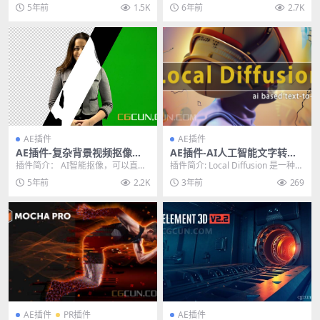
10.8 Win支持CC2022
tokroma AfterCodecs v1.9.
格式的插件，AE/AME/PR插件-中文
格式的插件，AE/AME/PR插件-中文
5年前
1.5K
6年前
2.7K
3 Win
汉化...
汉化...
AE插件
AE插件
AE插件-复杂背景视频抠像插
AE插件-AI人工智能文字转视
件 Goodbye Greenscreen v
频图片插件 Diffusion V1.1.0
插件简介： AI智能抠像，可以直接
插件简介: Local Diffusion 是一种基
1.2.0 CPU+GPU Win破解版
GPU+CPU Win
从绿幕或者复杂的背景中抠出需要
于Stable Diffus...
5年前
2.2K
3年前
269
的元素，十分简单...
AE插件
PR插件
AE插件