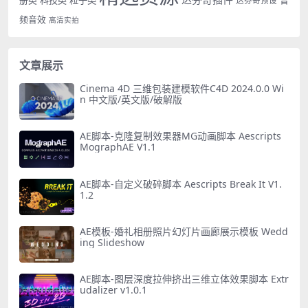
册类
科技类
粒子类
音
达芬奇预设
频音效
高清实拍
文章展示
Cinema 4D 三维包装建模软件C4D 2024.0.0 Wi
n 中文版/英文版/破解版
AE脚本-克隆复制效果器MG动画脚本 Aescripts
MographAE V1.1
AE脚本-自定义破碎脚本 Aescripts Break It V1.
1.2
AE模板-婚礼相册照片幻灯片画廊展示模板 Wedd
ing Slideshow
AE脚本-图层深度拉伸挤出三维立体效果脚本 Extr
udalizer v1.0.1