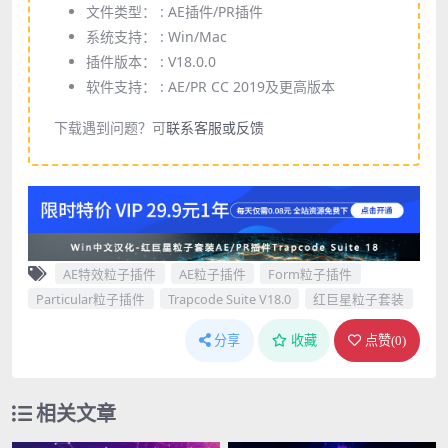
文件类型： :
AE插件/PR插件
系统支持： :
Win/Mac
插件版本： :
V18.0.0
软件支持： :
AE/PR CC 2019及更高版本
下载遇到问题？可
联系客服或反馈
AE特效粒子插件
AE粒子插件
Form粒子插件
Particular粒子插件
Trapcode Suite V18.0
红巨星粒子套装
分享
收藏
点赞(
0
)
相关文章