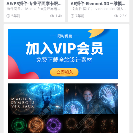
AE/PR插件-专业平面摩卡跟踪
AE插件-Element 3D三维模型
摄像机反求插件 Mocha Pro 2
插件 v2.2.2.2155 中文汉化版
插件简介： Mocha Pro是世界著名
【插 件 简 介】 videocopilot 强大
022 v9.0.0 Win
的平面跟踪、旋转镜、对象移除、
的AE三维模型插件 E3D V...
5年前
1.4K
7年前
2.3K
稳定和网格...