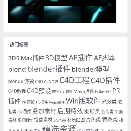
-热门标签
AE插件
AE脚本
3D模型
3DS Max插件
blender插件
blend
blender模型
C4D工程
C4D插件
blender预设
C4D
C4D包装
PR
C4D预设
C4D教程
Maya插件
FBX
Nuke插件
LUT预设
Win版软件
插件
光效类
PR预设
包
PS插件
Vegas插件
后期特效
叠加素材
图形类
卡通类
装类
宣传类
平面
特效类
片头类
抠像素材
材质贴图
素材
文本类
影视制作
相
精选资源
达芬奇插件