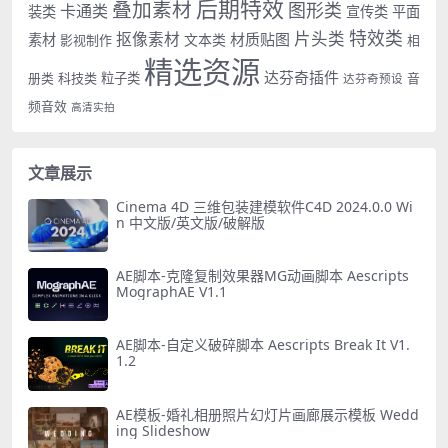
后期特效
叠加素材
图形类
卡通类
装类
宣传类
平面
特效类
片头类
抠像素材
材质贴图
素材
文本类
影视制作
相
精选资源
达芬奇插件
册类
科技类
粒子类
音
达芬奇预设
频音效
高清实拍
文章展示
Cinema 4D 三维包装建模软件C4D 2024.0.0 Wi
n 中文版/英文版/破解版
AE脚本-克隆复制效果器MG动画脚本 Aescripts
MographAE V1.1
AE脚本-自定义破碎脚本 Aescripts Break It V1.
1.2
AE模板-婚礼相册照片幻灯片画廊展示模板 Wedd
ing Slideshow