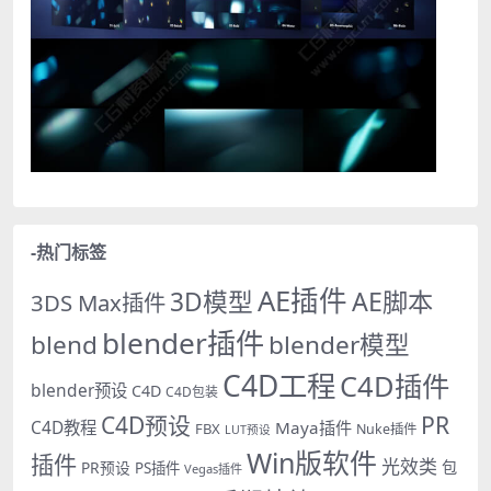
-热门标签
AE插件
AE脚本
3D模型
3DS Max插件
blender插件
blend
blender模型
C4D工程
C4D插件
blender预设
C4D
C4D包装
PR
C4D预设
C4D教程
Maya插件
FBX
Nuke插件
LUT预设
Win版软件
插件
光效类
PR预设
包
PS插件
Vegas插件