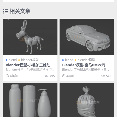
相关文章
blend
blender模型
blend
blender模型
Blender模型-小毛驴三维动物
Blender模型-宝马BMW汽车
模型3D模型（白模）素材
模型（白模）格式支持blend
Blender模型小毛驴三维动物模型3
Blender宝马BMW汽车模型（白
D模型（白模）素材 其他推荐: Blen
模）格式支持blend 其他推荐: ble
4年前
495
4年前
542
d...
n...