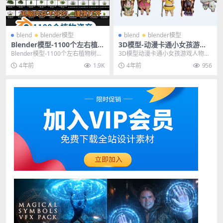
blend
blender模型
blend
blender模型
Blender模型-1100个左右植物
3D模型-动漫卡通小女孩游戏
树木资产库模型预设合集
人物角色模型FBX Blend C4D
Blender模型-1100个左右植物树木
3D模型动漫卡通小女孩游戏人物角
资产库模型预设合集，注意打开后
色模型FBX Blend C4D 其他推荐:
4年前
1.9K
4年前
956
没有贴图...
3...