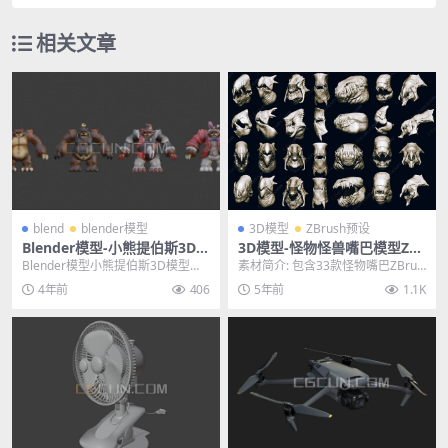
相关文章
blend
blender模型
3D模型
ZBrush预设
Blender模型-小熊提伯斯3D模
3D模型-怪物怪兽嘴巴模型ZBr
型三维游戏人物模型下载
ush笔刷预设
Blender模型小熊提伯斯3D模型三
素材简介: 包含33款怪物嘴巴ZBrus
维游戏人物模型下载 其他推荐: Ble
h笔刷预设，ZBP+ZTL格式，要求Z
4年前
406
5年前
1.1K
nd...
b...