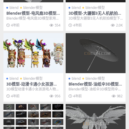
blend
blender模型
blend
blender模型
Blender模型-电风扇3D模型家
3D模型-大疆御3无人机航拍模
用小风扇三维模型（白模）
型下载 MAVIC 3 CINE
Blender模型-电风扇3D模型家用小
3D模型大疆御3无人机航拍模型下
风扇三维模型（白模） 其他推荐: Bl
载 MAVIC 3 CINE 其他推荐: 3D模...
4年前
554
4年前
2.0K
e...
blend
blender模型
blend
blender模型
3D模型-动漫卡通小女孩游戏
Blender模型-油纸伞3D模型雨
人物角色模型FBX Blend C4D
伞三维模型（白模）
3D模型动漫卡通小女孩游戏人物角
Blender模型-油纸伞3D模型雨伞三
色模型FBX Blend C4D 其他推荐:
维模型（白模） 其他推荐: Blend
4年前
956
4年前
982
3...
e...