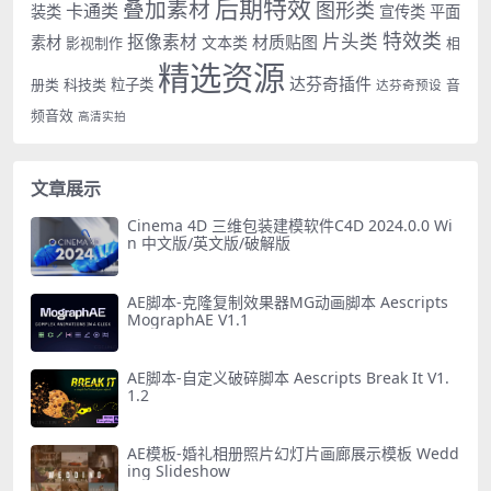
后期特效
叠加素材
图形类
卡通类
装类
宣传类
平面
特效类
片头类
抠像素材
材质贴图
素材
文本类
影视制作
相
精选资源
达芬奇插件
册类
科技类
粒子类
音
达芬奇预设
频音效
高清实拍
文章展示
Cinema 4D 三维包装建模软件C4D 2024.0.0 Wi
n 中文版/英文版/破解版
AE脚本-克隆复制效果器MG动画脚本 Aescripts
MographAE V1.1
AE脚本-自定义破碎脚本 Aescripts Break It V1.
1.2
AE模板-婚礼相册照片幻灯片画廊展示模板 Wedd
ing Slideshow