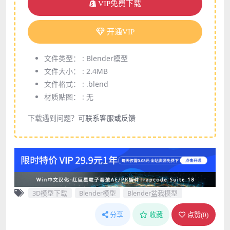
VIP免费下载
开通VIP
文件类型： :
Blender模型
文件大小： :
2.4MB
文件格式： :
.blend
材质贴图： :
无
下载遇到问题？可
联系客服或反馈
3D模型下载
Blender模型
Blender盆栽模型
分享
收藏
点赞(
0
)