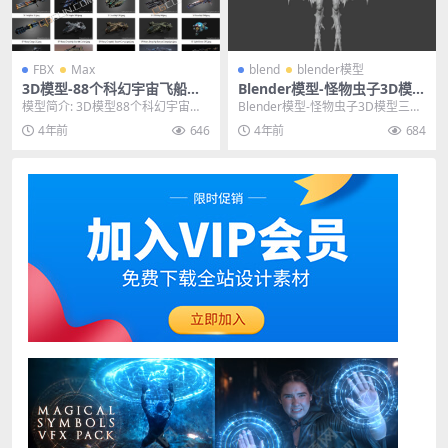
FBX
Max
blend
blender模型
3D模型-88个科幻宇宙飞船模
Blender模型-怪物虫子3D模型
型飞行器外星战舰模型FBX M
三维游戏角色模型下载（白
模型简介: 3D模型88个科幻宇宙飞
Blender模型-怪物虫子3D模型三维
AX
模）
船模型飞行器外星战舰模型FBX MA
游戏角色模型下载（白模） 其他推
4年前
646
4年前
684
X，《8...
荐： b...