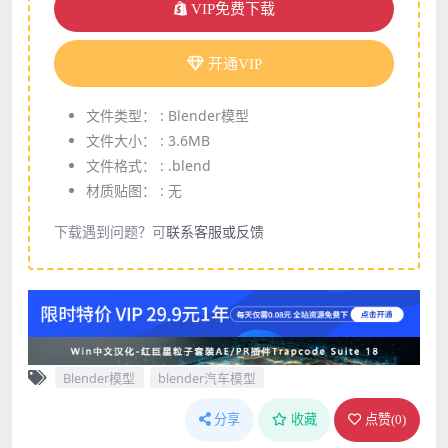
VIP免费下载
开通VIP
文件类型： :
Blender模型
文件大小： :
3.6MB
文件格式： :
.blend
材质贴图： :
无
下载遇到问题？可
联系客服或反馈
Blender模型
blender汽车模型
分享
收藏
点赞(
0
)