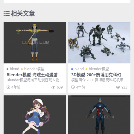
相关文章
blend
blender模型
blend
blender模型
Blender模型-海贼王动漫游戏
3D模型-200+赛博朋克科幻机
人物乌索普3D模型素材
甲战士机器人零件模型
Blender模型海贼王动漫游戏人物乌
模型简介 200+赛博朋克科幻机甲战
索普3D模型素材 其他推荐: Blend
士机器人零件3D模型，包含机器
4年前
609
4年前
933
e...
人、机甲、各种...