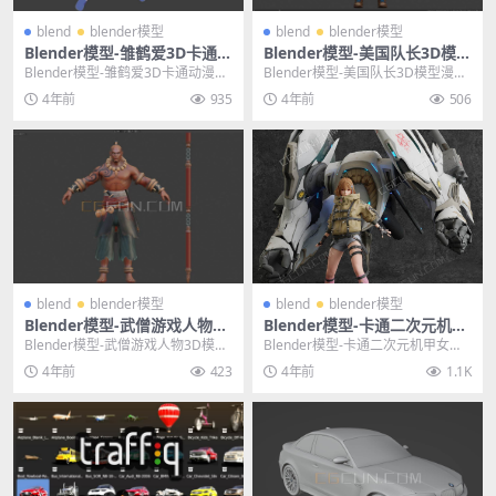
blend
blender模型
blend
blender模型
Blender模型-雏鹤爱3D卡通动
Blender模型-美国队长3D模型
漫模型三维人物模型素材
漫威三维人物角色模型
Blender模型-雏鹤爱3D卡通动漫模
Blender模型-美国队长3D模型漫威
型三维人物模型素材 其他推荐： Bl
三维人物角色模型 其他推荐: Blen
4年前
935
4年前
506
en...
d...
blend
blender模型
blend
blender模型
Blender模型-武僧游戏人物3D
Blender模型-卡通二次元机甲
模型三维模型素材
女孩7KII模型工程
Blender模型-武僧游戏人物3D模型
Blender模型-卡通二次元机甲女孩7
三维模型素材 其他推荐： Blende
KII模型工程 其他推荐: Blende...
4年前
423
4年前
1.1K
r...