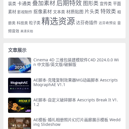
后期特效
叠加素材
图形类
卡通类
装类
宣传类
平面
特效类
片头类
抠像素材
材质贴图
素材
文本类
影视制作
相
精选资源
达芬奇插件
册类
科技类
粒子类
音
达芬奇预设
频音效
高清实拍
文章展示
Cinema 4D 三维包装建模软件C4D 2024.0.0 Wi
n 中文版/英文版/破解版
AE脚本-克隆复制效果器MG动画脚本 Aescripts
MographAE V1.1
AE脚本-自定义破碎脚本 Aescripts Break It V1.
1.2
AE模板-婚礼相册照片幻灯片画廊展示模板 Wedd
ing Slideshow