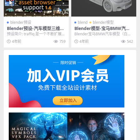
blender预设
blend
blender模型
Blender预设-汽车模型三维交
Blender模型-宝马BMW汽车
通工具预设 Car–Traffiq Libra
模型（白模）格式支持blend
预设简介: traffiq 是一个不断扩展的
Blender宝马BMW汽车模型（白
ry–Rigged Cars V1.6.1
库，包含各种车辆（目前主要是汽
模）格式支持blend 其他推荐: ble
4年前
759
4年前
542
车）和...
n...