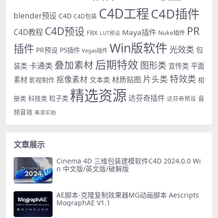
C4D工程
C4D插件
blender预设
C4D
C4D包装
PR
C4D预设
C4D教程
Maya插件
FBX
Nuke插件
LUT预设
Win版软件
插件
光效类
PR预设
包
PS插件
Vegas插件
后期特效
叠加素材
图形类
卡通类
装类
宣传类
平面
特效类
片头类
抠像素材
材质贴图
素材
文本类
影视制作
相
精选资源
达芬奇插件
册类
科技类
粒子类
音
达芬奇预设
频音效
高清实拍
文章展示
Cinema 4D 三维包装建模软件C4D 2024.0.0 Wi
n 中文版/英文版/破解版
AE脚本-克隆复制效果器MG动画脚本 Aescripts
MographAE V1.1