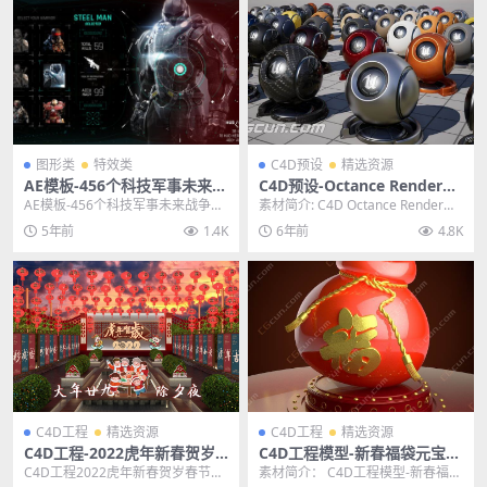
图形类
特效类
C4D预设
精选资源
AE模板-456个科技军事未来战
C4D预设-Octance Render材
争游戏UI界面HUD元素图形动
质球纹理贴图OC渲染器预设包
AE模板-456个科技军事未来战争游
素材简介: C4D Octance Render材
画模板
工程文件合集
戏UI界面HUD元素图形动画模板 其
质包含多个OC材质预设约上千个...
5年前
1.4K
6年前
4.8K
他推荐：...
C4D工程
精选资源
C4D工程
精选资源
C4D工程-2022虎年新春贺岁
C4D工程模型-新春福袋元宝钱
春节海报场景工程模型
袋卡通三维立体3D模型CG村
C4D工程2022虎年新春贺岁春节海
素材简介： C4D工程模型-新春福袋