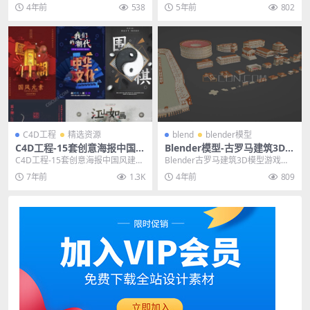
网
报场景工程模型 2022 Year of t...
元宝钱袋卡通三维立体3D模型，再
4年前
538
5年前
802
有两个月就是...
C4D工程
精选资源
blend
blender模型
C4D工程-15套创意海报中国风
Blender模型-古罗马建筑3D模
建筑戏曲C4D渲染工程+PSD海
型游戏场景模型素材
C4D工程-15套创意海报中国风建筑
Blender古罗马建筑3D模型游戏场
报分层
戏曲C4D渲染工程+PSD海报分层
景模型素材 其他推荐: Blender模
7年前
1.3K
4年前
809
主题授权...
型...