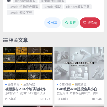
Blender树模型
Blender植物模型
Blender植物资产模型
Blender模型
Blender模型下载
Blender预设下载
分享
收藏
点赞(
0
)
相关文章
叠加素材
后期特效
C4D教程
精选资源
视频素材-184个玻璃破碎炸裂
C4D教程-R20建模宝典小白快
撞击飞溅4K合成视频动画素材
速入门中文手册教程80集
素材简介： 提供184个撞击玻璃炸
教程简介: 本套教程共80集，由UTV
裂破碎飞溅合成动画4K视频素材。
章老师为零基础的学员量身打造，
5年前
1.7K
4年前
1.4K
在Phanto...
结合C4D英...